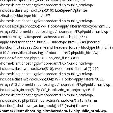
/home/klient.dhosting.pl/mboredam/f7.pl/public_html/wp-
includes/class-wp-hook.php(310): LiteSpeed\Optimize-
>finalize('<!doctype html ...') #7
/home/klient.dhosting.pl/mboredam/f7.pl/public_html/wp-
includes/plugin.php(205): WP_Hook->apply_filters('<!doctype html ...',
Array) #8 /home/klient.dhosting.pl/mboredam/f7.pl/public_html/wp-
content/plugins/litespeed-cache/src/core.cls.php(464):
apply_filters('litespeed_buffe...', '<!doctype html ...') #9 [internal
function]: LiteSpeed\Core->send_headers_force('<!doctype html ...', 9)
#10 /home/klient.dhosting.pl/mboredam/f7.pl/public_html/wp-
includes/functions.php(5349): ob_end_flush() #11
/home/klient.dhosting.pl/mboredam/f7.pl/public_html/wp-
includes/class-wp-hook.php(310): wp_ob_end_flush_all('') #12
/home/klient.dhosting.pl/mboredam/f7.pl/public_html/wp-
includes/class-wp-hook.php(334): WP_Hook->apply_filters(NULL,
Array) #13 /home/klient.dhosting.pl/mboredam/f7.pl/public_html/wp-
includes/plugin.php(517): WP_Hook->do_action(Array) #14
/home/klient.dhosting.pl/mboredam/f7.pl/public_html/wp-
includes/load.php(1252): do_action('shutdown') #15 [internal
function]: shutdown_action_hook() #16 {main} thrown in
/home/klient.dhosting.pl/mboredam/f7.pl/public_html/wp-