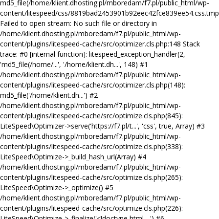
md5_file(/home/klient.dhosting.pl/mboredam/f7.pl/public_html/wp-
content/litespeed/css/8819bad2453901b92eec42fce839ee54.css.tmp
Failed to open stream: No such file or directory in
/home/klient.dhosting.pl/mboredam/f7.pl/public_html/wp-
content/plugins/litespeed-cache/src/optimizer.cls.php:148 Stack
trace: #0 [internal function]: litespeed_exception_handler(2,
'md5_file(/home/...', '/home/klient.dh...', 148) #1
/home/klient.dhosting.pl/mboredam/f7.pl/public_html/wp-
content/plugins/litespeed-cache/src/optimizer.cls.php(148):
md5_file('/home/klient.dh...') #2
/home/klient.dhosting.pl/mboredam/f7.pl/public_html/wp-
content/plugins/litespeed-cache/src/optimize.cls.php(845):
LiteSpeed\Optimizer->serve('https://f7.pl/t...', 'css', true, Array) #3
/home/klient.dhosting.pl/mboredam/f7.pl/public_html/wp-
content/plugins/litespeed-cache/src/optimize.cls.php(338):
LiteSpeed\Optimize->_build_hash_url(Array) #4
/home/klient.dhosting.pl/mboredam/f7.pl/public_html/wp-
content/plugins/litespeed-cache/src/optimize.cls.php(265):
LiteSpeed\Optimize->_optimize() #5
/home/klient.dhosting.pl/mboredam/f7.pl/public_html/wp-
content/plugins/litespeed-cache/src/optimize.cls.php(226):
LiteSpeed\Optimize->_finalize('<!doctype html ...') #6