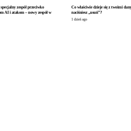
specjalny zespół przeciwko
Co właściwie dzieje się z twoimi dan
om AI i atakom – nowy zespół w
naciśniesz „usuń”?
1 dzień ago