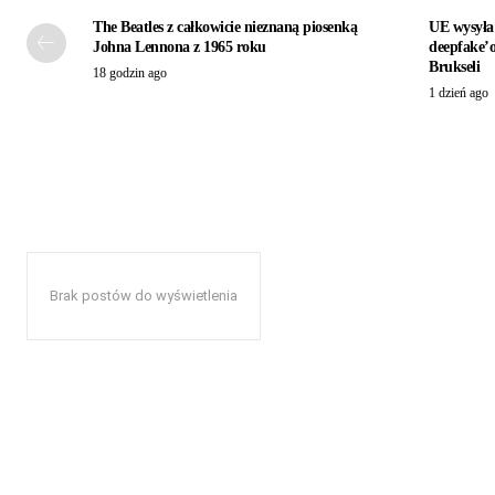
The Beatles z całkowicie nieznaną piosenką
UE wysyła 
Johna Lennona z 1965 roku
deepfake’
Brukseli
18 godzin ago
1 dzień ago
Brak postów do wyświetlenia