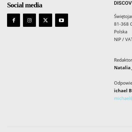
DISCOV
Social media
Świętoja
81-368 
Polska
NIP / V
Redaktor
Natalia
Odpowied
ichael 
michael