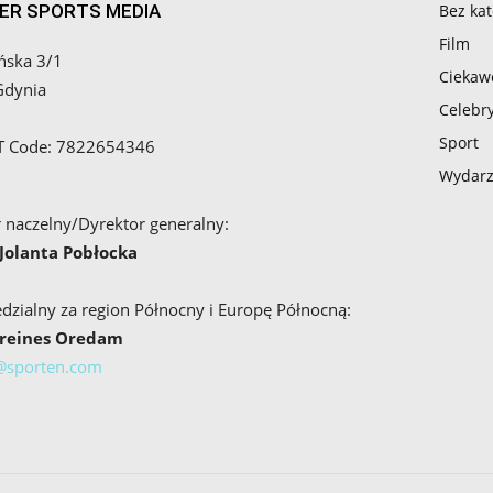
ER SPORTS MEDIA
Bez kat
Film
ńska 3/1
Ciekaw
Gdynia
Celebry
Sport
AT Code: 7822654346
Wydarz
 naczelny/Dyrektor generalny:
 Jolanta Pobłocka
zialny za region Północny i Europę Północną:
Breines Oredam
@sporten.com