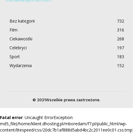
Bez kategorii
732
Film
316
Ciekawostki
268
Celebryci
197
Sport
183
Wydarzenia
152
© 2021Wszelkie prawa zastrzeżone.
Fatal error
: Uncaught ErrorException:
md5_file(/home/klient.dhosting.pl/mboredam/f7.pl/public_html/wp-
content/litespeed/css/20dc7b1af888d5abd4bc2c2011ee0c01.css.tmp)