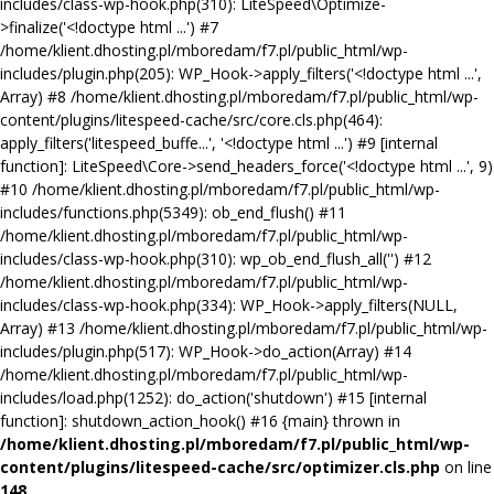
includes/class-wp-hook.php(310): LiteSpeed\Optimize-
>finalize('<!doctype html ...') #7
/home/klient.dhosting.pl/mboredam/f7.pl/public_html/wp-
includes/plugin.php(205): WP_Hook->apply_filters('<!doctype html ...',
Array) #8 /home/klient.dhosting.pl/mboredam/f7.pl/public_html/wp-
content/plugins/litespeed-cache/src/core.cls.php(464):
apply_filters('litespeed_buffe...', '<!doctype html ...') #9 [internal
function]: LiteSpeed\Core->send_headers_force('<!doctype html ...', 9)
#10 /home/klient.dhosting.pl/mboredam/f7.pl/public_html/wp-
includes/functions.php(5349): ob_end_flush() #11
/home/klient.dhosting.pl/mboredam/f7.pl/public_html/wp-
includes/class-wp-hook.php(310): wp_ob_end_flush_all('') #12
/home/klient.dhosting.pl/mboredam/f7.pl/public_html/wp-
includes/class-wp-hook.php(334): WP_Hook->apply_filters(NULL,
Array) #13 /home/klient.dhosting.pl/mboredam/f7.pl/public_html/wp-
includes/plugin.php(517): WP_Hook->do_action(Array) #14
/home/klient.dhosting.pl/mboredam/f7.pl/public_html/wp-
includes/load.php(1252): do_action('shutdown') #15 [internal
function]: shutdown_action_hook() #16 {main} thrown in
/home/klient.dhosting.pl/mboredam/f7.pl/public_html/wp-
content/plugins/litespeed-cache/src/optimizer.cls.php
on line
148