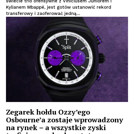
świecie trio ofensywne z Viníciusem Juniorem i
Kylianem Mbappé, jest gotów ustanowić rekord
transferowy i zaoferować jedną...
Zegarek hołdu Ozzy’ego
Osbourne’a zostaje wprowadzony
na rynek – a wszystkie zyski