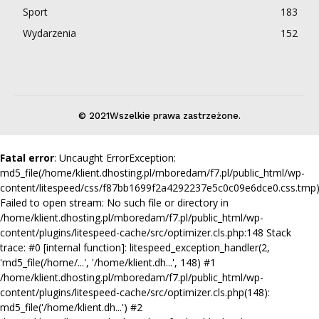
Sport
183
Wydarzenia
152
© 2021Wszelkie prawa zastrzeżone.
Fatal error
: Uncaught ErrorException:
md5_file(/home/klient.dhosting.pl/mboredam/f7.pl/public_html/wp-
content/litespeed/css/f87bb1699f2a4292237e5c0c09e6dce0.css.tmp)
Failed to open stream: No such file or directory in
/home/klient.dhosting.pl/mboredam/f7.pl/public_html/wp-
content/plugins/litespeed-cache/src/optimizer.cls.php:148 Stack
trace: #0 [internal function]: litespeed_exception_handler(2,
'md5_file(/home/...', '/home/klient.dh...', 148) #1
/home/klient.dhosting.pl/mboredam/f7.pl/public_html/wp-
content/plugins/litespeed-cache/src/optimizer.cls.php(148):
md5_file('/home/klient.dh...') #2