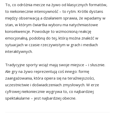
To, co odróżnia mecze na żywo od klasycznych formatów,
to niekoniecznie intensywność – to rytm. Krótki dystans
między obserwacją a działaniem sprawia, że wpadamy w
stan, w którym ćwiartka wyboru ma natychmiastowe
konsekwencje. Powoduje to wzmocnioną reakcję
emocjonalną, podobną do tej, którą można znaleźć w
sytuacjach w czasie rzeczywistym w grach i mediach
interaktywnych.
Tradycyjne sporty wciąż mają swoje miejsce – i słusznie.
Ale gry na żywo reprezentują coś innego: formę
zaangażowania, która opiera się na teraźniejszości,
uczestnictwie i doświadczeniach zmysłowych. W erze
cyfrowej niekoniecznie wygrywa to, co najbardziej
spektakularne – jest najbardziej obecne.