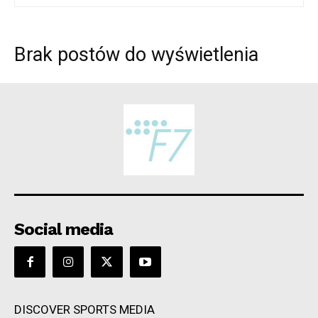
Brak postów do wyświetlenia
Social media
DISCOVER SPORTS MEDIA