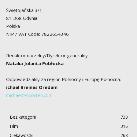
Świętojańska 3/1
81-368 Gdynia
Polska
NIP / VAT Code: 7822654346
Redaktor naczelny/Dyrektor generalny:
Natalia Jolanta Pobłocka
Odpowiedzialny za region Północny i Europę Północną:
ichael Breines Oredam
michael@sporten.com
Bez kategorii
730
Film
316
Ciekawostki
268