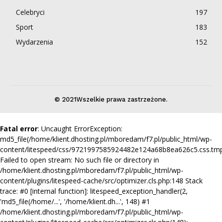
Celebryci
197
Sport
183
Wydarzenia
152
© 2021Wszelkie prawa zastrzeżone.
Fatal error
: Uncaught ErrorException:
md5_file(/home/klient.dhosting.pl/mboredam/f7.pl/public_html/wp-
content/litespeed/css/9721997585924482e124a68b8ea626c5.css.tmp
Failed to open stream: No such file or directory in
/home/klient.dhosting.pl/mboredam/f7.pl/public_html/wp-
content/plugins/litespeed-cache/src/optimizer.cls.php:148 Stack
trace: #0 [internal function]: litespeed_exception_handler(2,
'md5_file(/home/...', '/home/klient.dh...', 148) #1
/home/klient.dhosting.pl/mboredam/f7.pl/public_html/wp-