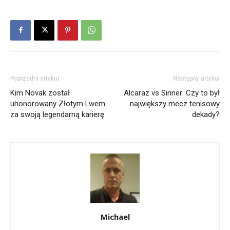
Poprzedni artykuł
Następny artykuł
Kim Novak został
Alcaraz vs Sinner: Czy to był
uhonorowany Złotym Lwem
największy mecz tenisowy
za swoją legendarną karierę
dekady?
Michael