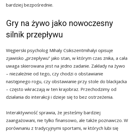
bardziej bezpośrednie.
Gry na żywo jako nowoczesny
silnik przepływu
Węgierski psycholog Mihaly Csikszentmihalyi opisuje
zjawisko „przepływu” jako stan, w którym czas znika, a cała
uwaga skierowana jest na jedno zadanie. Zakłady na żywo
– niezależnie od tego, czy chodzi o obstawianie
następnego rogu, czy obstawianie przy stole do blackjacka
– często wkraczają w ten krajobraz. Przechodzimy od
działania do interakcji i dzieje się to bez ostrzeżenia.
Interaktywność sprawia, że jesteśmy bardziej
zaangażowani, nie tylko finansowo, ale także poznawczo. W
porównaniu z tradycyjnymi sportami, w których lubi się