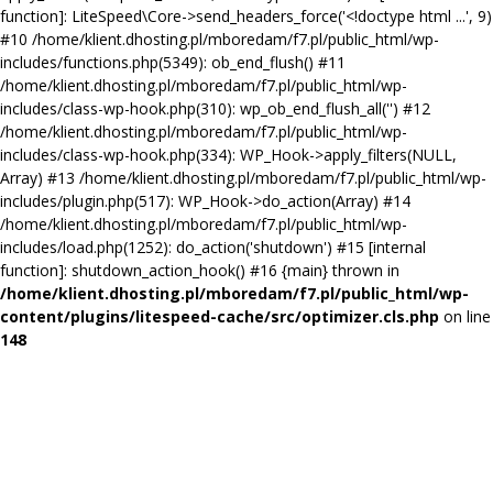
function]: LiteSpeed\Core->send_headers_force('<!doctype html ...', 9)
#10 /home/klient.dhosting.pl/mboredam/f7.pl/public_html/wp-
includes/functions.php(5349): ob_end_flush() #11
/home/klient.dhosting.pl/mboredam/f7.pl/public_html/wp-
includes/class-wp-hook.php(310): wp_ob_end_flush_all('') #12
/home/klient.dhosting.pl/mboredam/f7.pl/public_html/wp-
includes/class-wp-hook.php(334): WP_Hook->apply_filters(NULL,
Array) #13 /home/klient.dhosting.pl/mboredam/f7.pl/public_html/wp-
includes/plugin.php(517): WP_Hook->do_action(Array) #14
/home/klient.dhosting.pl/mboredam/f7.pl/public_html/wp-
includes/load.php(1252): do_action('shutdown') #15 [internal
function]: shutdown_action_hook() #16 {main} thrown in
/home/klient.dhosting.pl/mboredam/f7.pl/public_html/wp-
content/plugins/litespeed-cache/src/optimizer.cls.php
on line
148