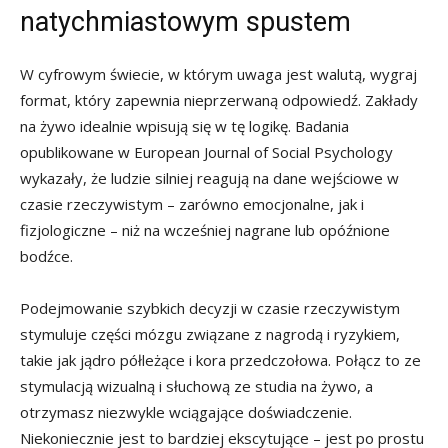
natychmiastowym spustem
W cyfrowym świecie, w którym uwaga jest walutą, wygraj
format, który zapewnia nieprzerwaną odpowiedź. Zakłady
na żywo idealnie wpisują się w tę logikę. Badania
opublikowane w European Journal of Social Psychology
wykazały, że ludzie silniej reagują na dane wejściowe w
czasie rzeczywistym – zarówno emocjonalne, jak i
fizjologiczne – niż na wcześniej nagrane lub opóźnione
bodźce.
Podejmowanie szybkich decyzji w czasie rzeczywistym
stymuluje części mózgu związane z nagrodą i ryzykiem,
takie jak jądro półleżące i kora przedczołowa. Połącz to ze
stymulacją wizualną i słuchową ze studia na żywo, a
otrzymasz niezwykle wciągające doświadczenie.
Niekoniecznie jest to bardziej ekscytujące – jest po prostu