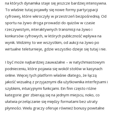
na których dynamika staje się jeszcze bardziej intensywna.
To właśnie tutaj pojawiły się nowe formy partycypacji
cyfrowej, które wkroczyły w przestrzeń bezpośrednią. Od
sportu na żywo droga prowadzi do quizów w czasie
rzeczywistym, interaktywnych transmisji na żywo i
konkursów cyfrowych, w których publiczność wpływa na
wynik. Widzimy to we wszystkim, od aukcji na żywo po
wirtualne teleturnieje, gdzie wszystko dzieje się tutaj i nie.
I być może najbardziej zauważalne – w natychmiastowym
podnieceniu, które pojawia się wokół stołów w kasynach
online. Więcej tych platform właśnie dlatego, że łączą
jakość wizualną z przyjaznymi dla użytkownika interfejsami i
szybkimi, intuicyjnymi funkcjami. Ein finn często różne
kategorie gier zbierają się na jednym miejscu, noko, co
ułatwia przełączanie się między formatami bez utraty
płynności. Wielu graczy oferuje również bonusy powitalne