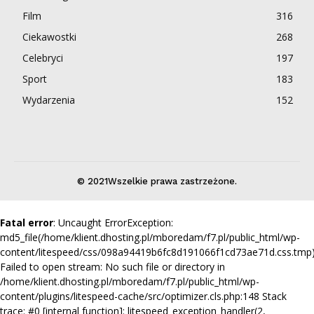
Film
316
Ciekawostki
268
Celebryci
197
Sport
183
Wydarzenia
152
© 2021Wszelkie prawa zastrzeżone.
Fatal error
: Uncaught ErrorException:
md5_file(/home/klient.dhosting.pl/mboredam/f7.pl/public_html/wp-
content/litespeed/css/098a94419b6fc8d191066f1cd73ae71d.css.tmp)
Failed to open stream: No such file or directory in
/home/klient.dhosting.pl/mboredam/f7.pl/public_html/wp-
content/plugins/litespeed-cache/src/optimizer.cls.php:148 Stack
trace: #0 [internal function]: litespeed_exception_handler(2,