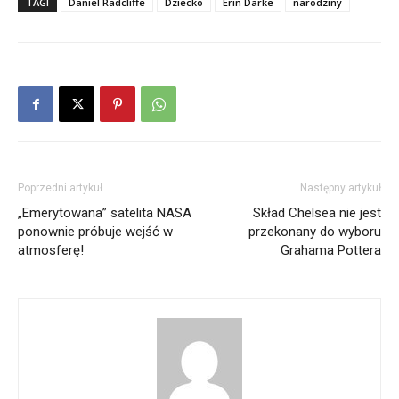
TAGI
Daniel Radcliffe
Dziecko
Erin Darke
narodziny
Poprzedni artykuł
Następny artykuł
„Emerytowana” satelita NASA
Skład Chelsea nie jest
ponownie próbuje wejść w
przekonany do wyboru
atmosferę!
Grahama Pottera