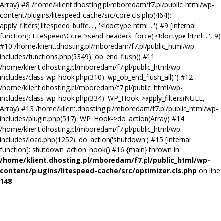
Array) #8 /home/klient.dhosting.pl/mboredam/f7.pl/public_html/wp-
content/plugins/litespeed-cache/src/core.cls.php(464):
apply_filters('litespeed_buffe...', '<!doctype html ...') #9 [internal
function]: LiteSpeed\Core->send_headers_force('<!doctype html ...', 9)
#10 /home/klient.dhosting.pl/mboredam/f7.pl/public_html/wp-
includes/functions.php(5349): ob_end_flush() #11
/home/klient.dhosting.pl/mboredam/f7.pl/public_html/wp-
includes/class-wp-hook.php(310): wp_ob_end_flush_all('') #12
/home/klient.dhosting.pl/mboredam/f7.pl/public_html/wp-
includes/class-wp-hook.php(334): WP_Hook->apply_filters(NULL,
Array) #13 /home/klient.dhosting.pl/mboredam/f7.pl/public_html/wp-
includes/plugin.php(517): WP_Hook->do_action(Array) #14
/home/klient.dhosting.pl/mboredam/f7.pl/public_html/wp-
includes/load.php(1252): do_action('shutdown') #15 [internal
function]: shutdown_action_hook() #16 {main} thrown in
/home/klient.dhosting.pl/mboredam/f7.pl/public_html/wp-
content/plugins/litespeed-cache/src/optimizer.cls.php
on line
148