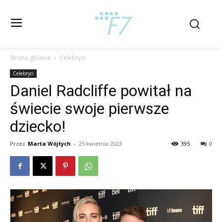
Strona główna
Celebryci
Celebryci
Daniel Radcliffe powitał na
świecie swoje pierwsze
dziecko!
Przez
Marta Wójtych
-
25 kwietnia 2023
395
0