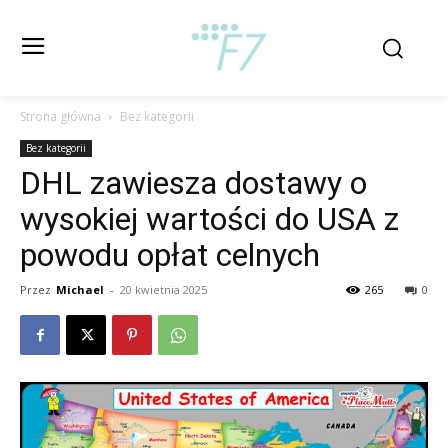
Strona główna
Bez kategorii
Bez kategorii
DHL zawiesza dostawy o
wysokiej wartości do USA z
powodu opłat celnych
Przez
Michael
-
20 kwietnia 2025
265
0