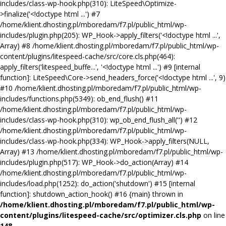
includes/class-wp-hook.php(310): LiteSpeed\Optimize-
>finalize('<!doctype html ...') #7
/home/klient.dhosting.pl/mboredam/f7.pl/public_html/wp-
includes/plugin.php(205): WP_Hook->apply_filters('<!doctype html ...',
Array) #8 /home/klient.dhosting.pl/mboredam/f7.pl/public_html/wp-
content/plugins/litespeed-cache/src/core.cls.php(464):
apply_filters('litespeed_buffe...', '<!doctype html ...') #9 [internal
function]: LiteSpeed\Core->send_headers_force('<!doctype html ...', 9)
#10 /home/klient.dhosting.pl/mboredam/f7.pl/public_html/wp-
includes/functions.php(5349): ob_end_flush() #11
/home/klient.dhosting.pl/mboredam/f7.pl/public_html/wp-
includes/class-wp-hook.php(310): wp_ob_end_flush_all('') #12
/home/klient.dhosting.pl/mboredam/f7.pl/public_html/wp-
includes/class-wp-hook.php(334): WP_Hook->apply_filters(NULL,
Array) #13 /home/klient.dhosting.pl/mboredam/f7.pl/public_html/wp-
includes/plugin.php(517): WP_Hook->do_action(Array) #14
/home/klient.dhosting.pl/mboredam/f7.pl/public_html/wp-
includes/load.php(1252): do_action('shutdown') #15 [internal
function]: shutdown_action_hook() #16 {main} thrown in
/home/klient.dhosting.pl/mboredam/f7.pl/public_html/wp-
content/plugins/litespeed-cache/src/optimizer.cls.php
on line
148