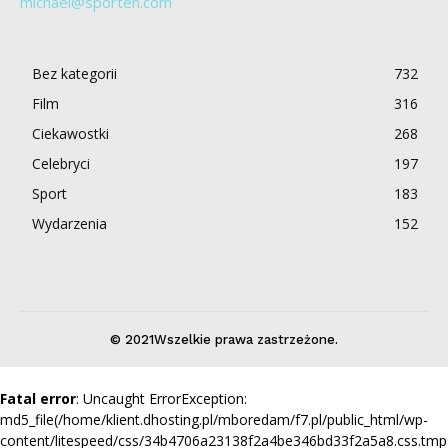
michael@sporten.com
Bez kategorii
732
Film
316
Ciekawostki
268
Celebryci
197
Sport
183
Wydarzenia
152
© 2021Wszelkie prawa zastrzeżone.
Fatal error
: Uncaught ErrorException:
md5_file(/home/klient.dhosting.pl/mboredam/f7.pl/public_html/wp-
content/litespeed/css/34b4706a23138f2a4be346bd33f2a5a8.css.tmp)