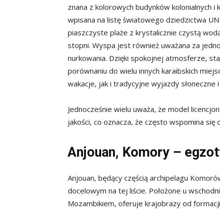
znana z kolorowych budynków kolonialnych i k
wpisana na listę światowego dziedzictwa UNE
piaszczyste plaże z krystalicznie czystą wodą
stopni. Wyspa jest również uważana za jedno
nurkowania. Dzięki spokojnej atmosferze, s
porównaniu do wielu innych karaibskich miej
wakacje, jak i tradycyjne wyjazdy słoneczne 
Jednocześnie wielu uważa, że model licencj
jakości, co oznacza, że często wspomina się 
Anjouan, Komory – egzot
Anjouan, będący częścią archipelagu Komor
docelowym na tej liście. Położone u wschod
Mozambikiem, oferuje krajobrazy od formacji