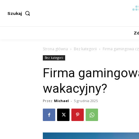
Szukaj
Zd
Strona główna
Bez kategorii
Firma gamingowa czy
Bez kategorii
Firma gamingowa
wakacyjny?
Przez
Michael
-
5 grudnia 2025