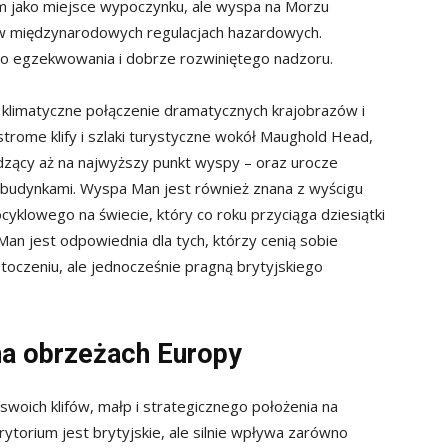
jako miejsce wypoczynku, ale wyspa na Morzu
ą w międzynarodowych regulacjach hazardowych.
ego egzekwowania i dobrze rozwiniętego nadzoru.
limatyczne połączenie dramatycznych krajobrazów i
u strome klify i szlaki turystyczne wokół Maughold Head,
adzący aż na najwyższy punkt wyspy – oraz urocze
 budynkami. Wyspa Man jest również znana z wyścigu
yklowego na świecie, który co roku przyciąga dziesiątki
n jest odpowiednia dla tych, którzy cenią sobie
toczeniu, ale jednocześnie pragną brytyjskiego
 na obrzeżach Europy
 swoich klifów, małp i strategicznego położenia na
ytorium jest brytyjskie, ale silnie wpływa zarówno