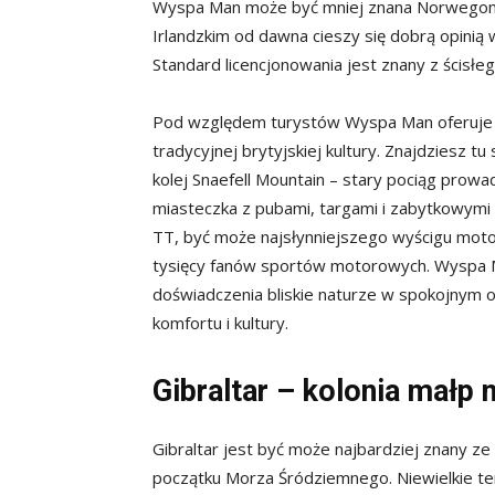
Wyspa Man może być mniej znana Norwegom 
Irlandzkim od dawna cieszy się dobrą opini
Standard licencjonowania jest znany z ścisł
Pod względem turystów Wyspa Man oferuje k
tradycyjnej brytyjskiej kultury. Znajdziesz t
kolej Snaefell Mountain – stary pociąg prow
miasteczka z pubami, targami i zabytkowymi
TT, być może najsłynniejszego wyścigu motoc
tysięcy fanów sportów motorowych. Wyspa Ma
doświadczenia bliskie naturze w spokojnym o
komfortu i kultury.
Gibraltar – kolonia małp
Gibraltar jest być może najbardziej znany ze
początku Morza Śródziemnego. Niewielkie ter