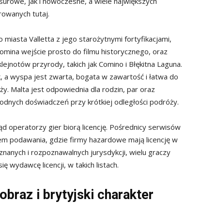
urowe, jak i nowoczesne, a wiele największych
rowanych tutaj.
 miasta Valletta z jego starożytnymi fortyfikacjami,
mina wejście prosto do filmu historycznego, oraz
lejnotów przyrody, takich jak Comino i Błękitna Laguna.
k, a wyspa jest zwarta, bogata w zawartość i łatwa do
aży. Malta jest odpowiednia dla rodzin, par oraz
dnych doświadczeń przy krótkiej odległości podróży.
ąd operatorzy gier biorą licencję. Pośrednicy serwisów
jem podawania, gdzie firmy hazardowe mają licencję w
 znanych i rozpoznawalnych jurysdykcji, wielu graczy
ę wydawcę licencji, w takich listach.
braz i brytyjski charakter