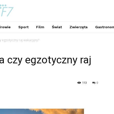
rowie
Sport
Film
Świat
Zwierzęta
Gastrono
 egzotyczny raj wakacyjny?
 czy egzotyczny raj
113
0