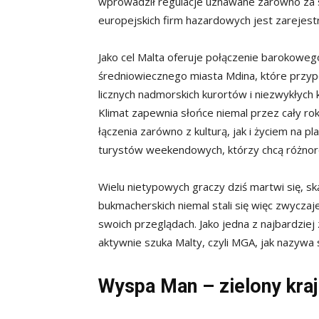
wprowadził regulacje uznawane zarówno za s
europejskich firm hazardowych jest zarejest
Jako cel Malta oferuje połączenie barokowego
średniowiecznego miasta Mdina, które przypo
licznych nadmorskich kurortów i niezwykłych k
Klimat zapewnia słońce niemal przez cały ro
łączenia zarówno z kulturą, jak i życiem na pl
turystów weekendowych, którzy chcą różnoro
Wielu nietypowych graczy dziś martwi się, sk
bukmacherskich niemal stali się więc zwycza
swoich przeglądach. Jako jedna z najbardziej
aktywnie szuka Malty, czyli MGA, jak nazywa si
Wyspa Man – zielony krajo