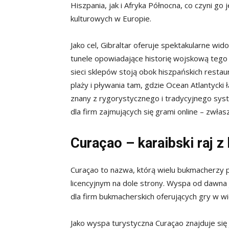
Hiszpania, jak i Afryka Północna, co czyni g
kulturowych w Europie.
Jako cel, Gibraltar oferuje spektakularne wido
tunele opowiadające historię wojskową tego t
sieci sklepów stoją obok hiszpańskich restau
plaży i pływania tam, gdzie Ocean Atlantycki
znany z rygorystycznego i tradycyjnego syst
dla firm zajmujących się grami online – zwła
Curaçao – karaibski raj z
Curaçao to nazwa, którą wielu bukmacherzy 
licencyjnym na dole strony. Wyspa od dawna 
dla firm bukmacherskich oferujących gry w wie
Jako wyspa turystyczna Curaçao znajduje się 