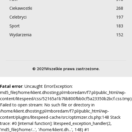
Ciekawostki
268
Celebryci
197
Sport
183
Wydarzenia
152
© 2021Wszelkie prawa zastrzeżone.
Fatal error
: Uncaught ErrorException:
md5_file(/home/klient.dhosting.pl/mboredam/f7.pl/public_html/wp-
content/litespeed/css/52165a1b76b800fbb0cf5a23350b2bcf.css.tmp)
Failed to open stream: No such file or directory in
/home/klient.dhosting.pl/mboredam/f7.pl/public_html/wp-
content/plugins/litespeed-cache/src/optimizer.cls.php:148 Stack
trace: #0 [internal function]: litespeed_exception_handler(2,
'md5_file(/home/...', '/home/klient.dh...', 148) #1