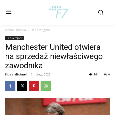
Strona główna
Bez kategorii
Bez kategorii
Manchester United otwiera
na sprzedaż niewłaściwego
zawodnika
Przez
Michael
-
11 lutego 2025
164
0