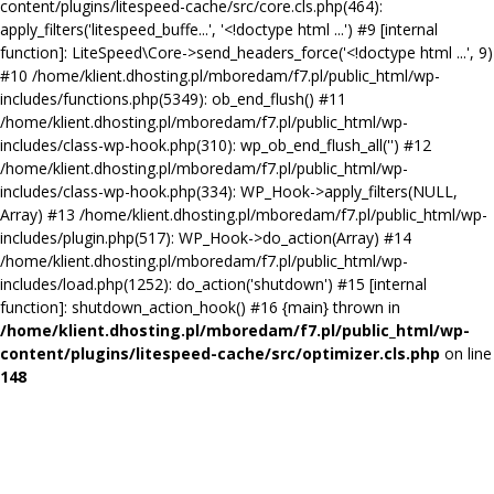
content/plugins/litespeed-cache/src/core.cls.php(464):
apply_filters('litespeed_buffe...', '<!doctype html ...') #9 [internal
function]: LiteSpeed\Core->send_headers_force('<!doctype html ...', 9)
#10 /home/klient.dhosting.pl/mboredam/f7.pl/public_html/wp-
includes/functions.php(5349): ob_end_flush() #11
/home/klient.dhosting.pl/mboredam/f7.pl/public_html/wp-
includes/class-wp-hook.php(310): wp_ob_end_flush_all('') #12
/home/klient.dhosting.pl/mboredam/f7.pl/public_html/wp-
includes/class-wp-hook.php(334): WP_Hook->apply_filters(NULL,
Array) #13 /home/klient.dhosting.pl/mboredam/f7.pl/public_html/wp-
includes/plugin.php(517): WP_Hook->do_action(Array) #14
/home/klient.dhosting.pl/mboredam/f7.pl/public_html/wp-
includes/load.php(1252): do_action('shutdown') #15 [internal
function]: shutdown_action_hook() #16 {main} thrown in
/home/klient.dhosting.pl/mboredam/f7.pl/public_html/wp-
content/plugins/litespeed-cache/src/optimizer.cls.php
on line
148