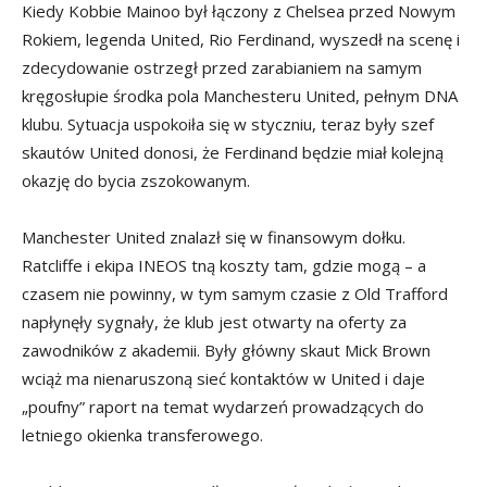
Kiedy Kobbie Mainoo był łączony z Chelsea przed Nowym
Rokiem, legenda United, Rio Ferdinand, wyszedł na scenę i
zdecydowanie ostrzegł przed zarabianiem na samym
kręgosłupie środka pola Manchesteru United, pełnym DNA
klubu. Sytuacja uspokoiła się w styczniu, teraz były szef
skautów United donosi, że Ferdinand będzie miał kolejną
okazję do bycia zszokowanym.
Manchester United znalazł się w finansowym dołku.
Ratcliffe i ekipa INEOS tną koszty tam, gdzie mogą – a
czasem nie powinny, w tym samym czasie z Old Trafford
napłynęły sygnały, że klub jest otwarty na oferty za
zawodników z akademii. Były główny skaut Mick Brown
wciąż ma nienaruszoną sieć kontaktów w United i daje
„poufny” raport na temat wydarzeń prowadzących do
letniego okienka transferowego.