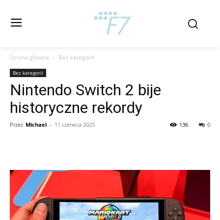
Strona główna
Bez kategorii
Bez kategorii
Nintendo Switch 2 bije
historyczne rekordy
Przez
Michael
-
11 czerwca 2025
136
0