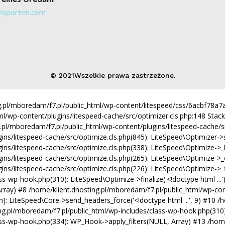
@sporten.com
© 2021Wszelkie prawa zastrzeżone.
ing.pl/mboredam/f7.pl/public_html/wp-content/litespeed/css/6acbf78
ml/wp-content/plugins/litespeed-cache/src/optimizer.cls.php:148 Stack 
ng.pl/mboredam/f7.pl/public_html/wp-content/plugins/litespeed-cache/src
/litespeed-cache/src/optimize.cls.php(845): LiteSpeed\Optimizer->serve(
ns/litespeed-cache/src/optimize.cls.php(338): LiteSpeed\Optimize->_b
ins/litespeed-cache/src/optimize.cls.php(265): LiteSpeed\Optimize->_
s/litespeed-cache/src/optimize.cls.php(226): LiteSpeed\Optimize->_fin
s-wp-hook.php(310): LiteSpeed\Optimize->finalize('<!doctype html ...
, Array) #8 /home/klient.dhosting.pl/mboredam/f7.pl/public_html/wp-con
function]: LiteSpeed\Core->send_headers_force('<!doctype html ...', 9) #
ng.pl/mboredam/f7.pl/public_html/wp-includes/class-wp-hook.php(310):
ass-wp-hook.php(334): WP_Hook->apply_filters(NULL, Array) #13 /home