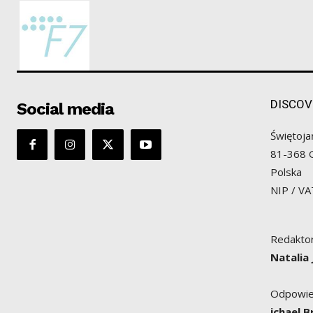
DISCOV
Social media
Świętoja
81-368 
Polska
NIP / V
Redaktor
Natalia
Odpowied
ichael 