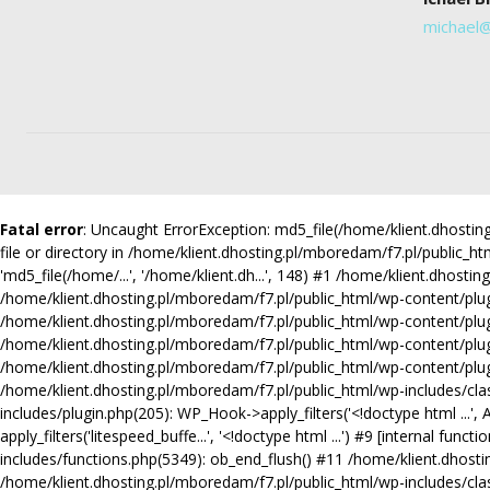
michael
Fatal error
: Uncaught ErrorException: md5_file(/home/klient.dhost
file or directory in /home/klient.dhosting.pl/mboredam/f7.pl/public_ht
'md5_file(/home/...', '/home/klient.dh...', 148) #1 /home/klient.dhosti
/home/klient.dhosting.pl/mboredam/f7.pl/public_html/wp-content/plugins
/home/klient.dhosting.pl/mboredam/f7.pl/public_html/wp-content/plugi
/home/klient.dhosting.pl/mboredam/f7.pl/public_html/wp-content/plug
/home/klient.dhosting.pl/mboredam/f7.pl/public_html/wp-content/plugin
/home/klient.dhosting.pl/mboredam/f7.pl/public_html/wp-includes/clas
includes/plugin.php(205): WP_Hook->apply_filters('<!doctype html ...'
apply_filters('litespeed_buffe...', '<!doctype html ...') #9 [internal 
includes/functions.php(5349): ob_end_flush() #11 /home/klient.dhosti
/home/klient.dhosting.pl/mboredam/f7.pl/public_html/wp-includes/cl