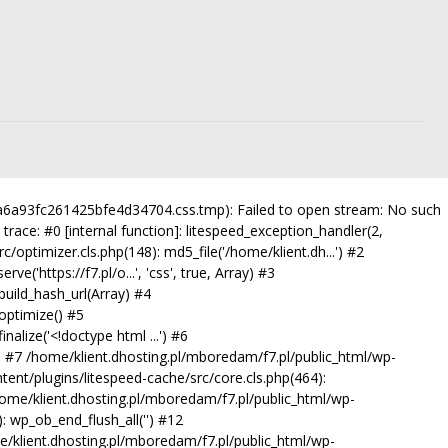
a7a6a93fc261425bfe4d34704.css.tmp): Failed to open stream: No such
trace: #0 [internal function]: litespeed_exception_handler(2,
/optimizer.cls.php(148): md5_file('/home/klient.dh...') #2
'https://f7.pl/o...', 'css', true, Array) #3
uild_hash_url(Array) #4
optimize() #5
alize('<!doctype html ...') #6
') #7 /home/klient.dhosting.pl/mboredam/f7.pl/public_html/wp-
tent/plugins/litespeed-cache/src/core.cls.php(464):
10 /home/klient.dhosting.pl/mboredam/f7.pl/public_html/wp-
 wp_ob_end_flush_all('') #12
/klient.dhosting.pl/mboredam/f7.pl/public_html/wp-