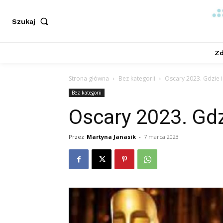
Szukaj
Zd
Strona główna
Bez kategorii
Oscary 2023. Gdzie i
Bez kategorii
Oscary 2023. Gdz
Przez
Martyna Janasik
-
7 marca 2023