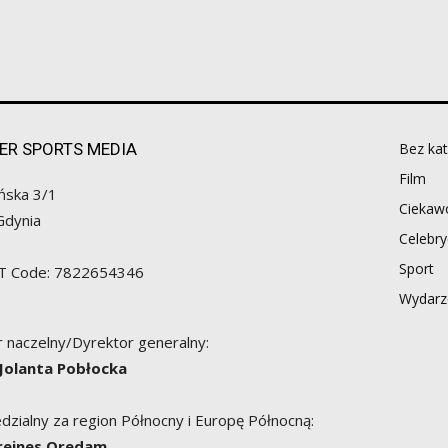
ER SPORTS MEDIA
Bez kat
Film
ńska 3/1
Ciekawo
Gdynia
Celebry
Sport
AT Code: 7822654346
Wydarz
 naczelny/Dyrektor generalny:
 Jolanta Pobłocka
zialny za region Północny i Europę Północną:
Breines Oredam