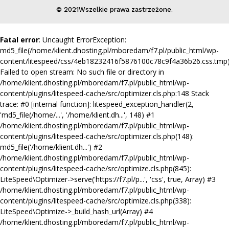
© 2021Wszelkie prawa zastrzeżone.
Fatal error
: Uncaught ErrorException:
md5_file(/home/klient.dhosting.pl/mboredam/f7.pl/public_html/wp-
content/litespeed/css/4eb18232416f5876100c78c9f4a36b26.css.tmp)
Failed to open stream: No such file or directory in
/home/klient.dhosting.pl/mboredam/f7.pl/public_html/wp-
content/plugins/litespeed-cache/src/optimizer.cls.php:148 Stack
trace: #0 [internal function]: litespeed_exception_handler(2,
'md5_file(/home/...', '/home/klient.dh...', 148) #1
/home/klient.dhosting.pl/mboredam/f7.pl/public_html/wp-
content/plugins/litespeed-cache/src/optimizer.cls.php(148):
md5_file('/home/klient.dh...') #2
/home/klient.dhosting.pl/mboredam/f7.pl/public_html/wp-
content/plugins/litespeed-cache/src/optimize.cls.php(845):
LiteSpeed\Optimizer->serve('https://f7.pl/p...', 'css', true, Array) #3
/home/klient.dhosting.pl/mboredam/f7.pl/public_html/wp-
content/plugins/litespeed-cache/src/optimize.cls.php(338):
LiteSpeed\Optimize->_build_hash_url(Array) #4
/home/klient.dhosting.pl/mboredam/f7.pl/public_html/wp-