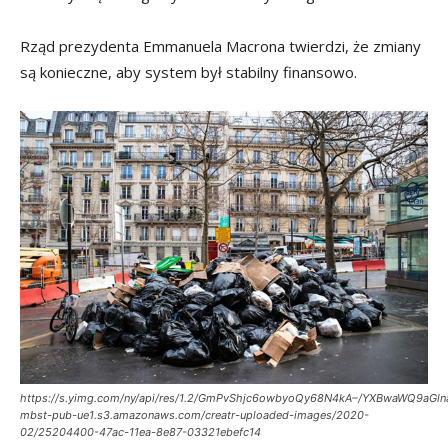
Rząd prezydenta Emmanuela Macrona twierdzi, że zmiany
są konieczne, aby system był stabilny finansowo.
https://s.yimg.com/ny/api/res/1.2/GmPvShjc6owbyoQy68N4kA–/YXBwaWQ9aGl
mbst-pub-ue1.s3.amazonaws.com/creatr-uploaded-images/2020-
02/25204400-47ac-11ea-8e87-03321ebefc14