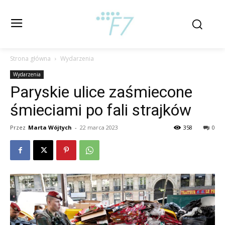
Strona główna
Wydarzenia
Wydarzenia
Paryskie ulice zaśmiecone
śmieciami po fali strajków
Przez
Marta Wójtych
-
22 marca 2023
358
0