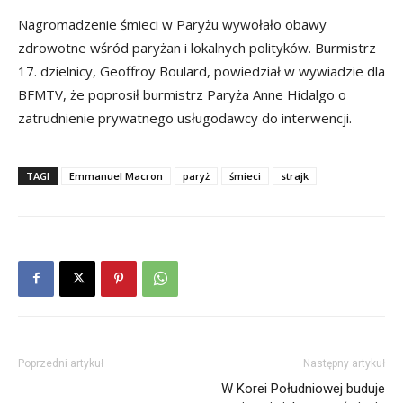
Nagromadzenie śmieci w Paryżu wywołało obawy
zdrowotne wśród paryżan i lokalnych polityków. Burmistrz
17. dzielnicy, Geoffroy Boulard, powiedział w wywiadzie dla
BFMTV, że poprosił burmistrz Paryża Anne Hidalgo o
zatrudnienie prywatnego usługodawcy do interwencji.
TAGI
Emmanuel Macron
paryż
śmieci
strajk
Poprzedni artykuł
Następny artykuł
W Korei Południowej buduje