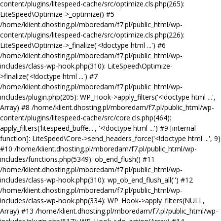
content/plugins/litespeed-cache/src/optimize.cls.php(265):
LiteSpeed\Optimize->_optimize() #5
/home/klient.dhosting.pl/mboredam/f7.pl/public_html/wp-
content/plugins/litespeed-cache/src/optimize.cls.php(226):
LiteSpeed\Optimize->_finalize('<!doctype html ...') #6
/home/klient.dhosting.pl/mboredam/f7.pl/public_html/wp-
includes/class-wp-hook.php(310): LiteSpeed\Optimize-
>finalize('<!doctype html ...') #7
/home/klient.dhosting.pl/mboredam/f7.pl/public_html/wp-
includes/plugin.php(205): WP_Hook->apply_filters('<!doctype html ...',
Array) #8 /home/klient.dhosting.pl/mboredam/f7.pl/public_html/wp-
content/plugins/litespeed-cache/src/core.cls.php(464):
apply_filters('litespeed_buffe...', '<!doctype html ...') #9 [internal
function]: LiteSpeed\Core->send_headers_force('<!doctype html ...', 9)
#10 /home/klient.dhosting.pl/mboredam/f7.pl/public_html/wp-
includes/functions.php(5349): ob_end_flush() #11
/home/klient.dhosting.pl/mboredam/f7.pl/public_html/wp-
includes/class-wp-hook.php(310): wp_ob_end_flush_all('') #12
/home/klient.dhosting.pl/mboredam/f7.pl/public_html/wp-
includes/class-wp-hook.php(334): WP_Hook->apply_filters(NULL,
Array) #13 /home/klient.dhosting.pl/mboredam/f7.pl/public_html/wp-