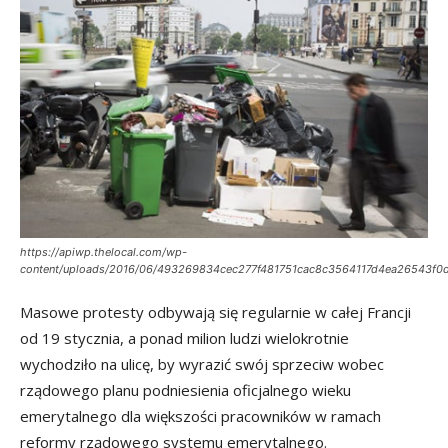
https://apiwp.thelocal.com/wp-
content/uploads/2016/06/493269834cec277f481751cac8c3564117d4ea26543f0
Masowe protesty odbywają się regularnie w całej Francji
od 19 stycznia, a ponad milion ludzi wielokrotnie
wychodziło na ulicę, by wyrazić swój sprzeciw wobec
rządowego planu podniesienia oficjalnego wieku
emerytalnego dla większości pracowników w ramach
reformy rządowego systemu emerytalnego.