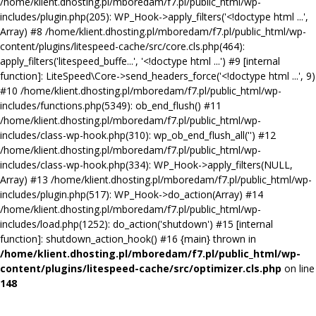
/home/klient.dhosting.pl/mboredam/f7.pl/public_html/wp-
includes/plugin.php(205): WP_Hook->apply_filters('<!doctype html ...',
Array) #8 /home/klient.dhosting.pl/mboredam/f7.pl/public_html/wp-
content/plugins/litespeed-cache/src/core.cls.php(464):
apply_filters('litespeed_buffe...', '<!doctype html ...') #9 [internal
function]: LiteSpeed\Core->send_headers_force('<!doctype html ...', 9)
#10 /home/klient.dhosting.pl/mboredam/f7.pl/public_html/wp-
includes/functions.php(5349): ob_end_flush() #11
/home/klient.dhosting.pl/mboredam/f7.pl/public_html/wp-
includes/class-wp-hook.php(310): wp_ob_end_flush_all('') #12
/home/klient.dhosting.pl/mboredam/f7.pl/public_html/wp-
includes/class-wp-hook.php(334): WP_Hook->apply_filters(NULL,
Array) #13 /home/klient.dhosting.pl/mboredam/f7.pl/public_html/wp-
includes/plugin.php(517): WP_Hook->do_action(Array) #14
/home/klient.dhosting.pl/mboredam/f7.pl/public_html/wp-
includes/load.php(1252): do_action('shutdown') #15 [internal
function]: shutdown_action_hook() #16 {main} thrown in
/home/klient.dhosting.pl/mboredam/f7.pl/public_html/wp-
content/plugins/litespeed-cache/src/optimizer.cls.php
on line
148