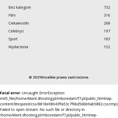
Bez kategorii
732
Film
316
Ciekawostki
268
Celebryci
197
Sport
183
Wydarzenia
152
© 2021Wszelkie prawa zastrzeżone.
Fatal error
: Uncaught ErrorException:
md5_file(/home/klient.dhosting.pl/mboredam/f7.pl/public_html/wp-
content/litespeed/css/8818e08043ffa53c7f6bd56bb9ab5882.css.tmp)
Failed to open stream: No such file or directory in
/home/klient.dhosting.pl/mboredam/f7.pl/public_html/wp-