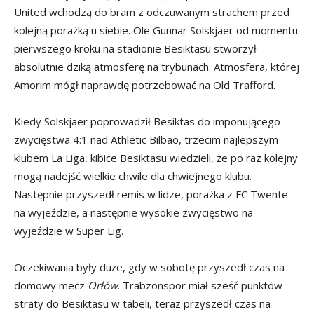
United wchodzą do bram z odczuwanym strachem przed
kolejną porażką u siebie. Ole Gunnar Solskjaer od momentu
pierwszego kroku na stadionie Besiktasu stworzył
absolutnie dziką atmosferę na trybunach. Atmosfera, której
Amorim mógł naprawdę potrzebować na Old Trafford.
Kiedy Solskjaer poprowadził Besiktas do imponującego
zwycięstwa 4:1 nad Athletic Bilbao, trzecim najlepszym
klubem La Liga, kibice Besiktasu wiedzieli, że po raz kolejny
mogą nadejść wielkie chwile dla chwiejnego klubu.
Następnie przyszedł remis w lidze, porażka z FC Twente
na wyjeździe, a następnie wysokie zwycięstwo na
wyjeździe w Süper Lig.
Oczekiwania były duże, gdy w sobotę przyszedł czas na
domowy mecz
Orłów
. Trabzonspor miał sześć punktów
straty do Besiktasu w tabeli, teraz przyszedł czas na