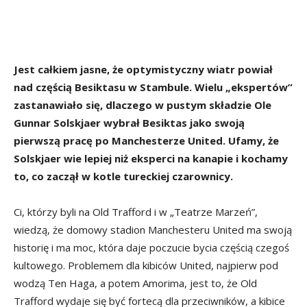
Jest całkiem jasne, że optymistyczny wiatr powiał
nad częścią Besiktasu w Stambule. Wielu „ekspertów”
zastanawiało się, dlaczego w pustym składzie Ole
Gunnar Solskjaer wybrał Besiktas jako swoją
pierwszą pracę po Manchesterze United. Ufamy, że
Solskjaer wie lepiej niż eksperci na kanapie i kochamy
to, co zaczął w kotle tureckiej czarownicy.
Ci, którzy byli na Old Trafford i w „Teatrze Marzeń”,
wiedzą, że domowy stadion Manchesteru United ma swoją
historię i ma moc, która daje poczucie bycia częścią czegoś
kultowego. Problemem dla kibiców United, najpierw pod
wodzą Ten Haga, a potem Amorima, jest to, że Old
Trafford wydaje się być fortecą dla przeciwników, a kibice