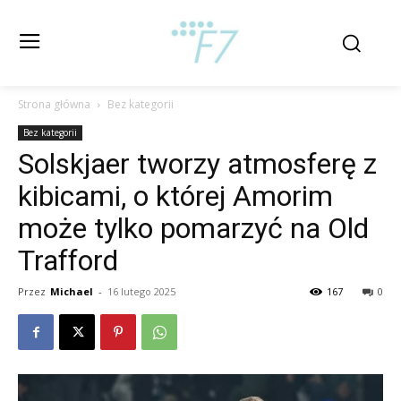
Strona główna
Bez kategorii
Bez kategorii
Solskjaer tworzy atmosferę z
kibicami, o której Amorim
może tylko pomarzyć na Old
Trafford
Przez
Michael
-
16 lutego 2025
167
0