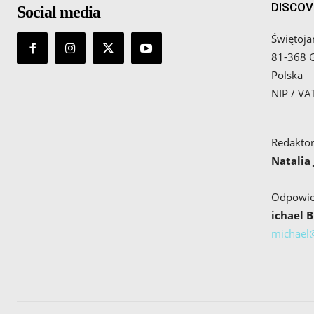
DISCOV
Social media
Świętoja
81-368 
Polska
NIP / V
Redaktor
Natalia
Odpowied
ichael 
michael