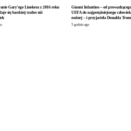
anie Gary’ego Linekera z 2016 roku
Gianni Infantino – od prowadzącego
aje się bardziej trafne niż
UEFA do najpotężniejszego człowiek
iek
nożnej – i przyjaciela Donalda Tru
go
5 godzin ago