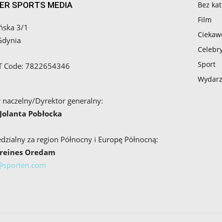
ER SPORTS MEDIA
Bez kat
Film
ńska 3/1
Ciekaw
Gdynia
Celebry
Sport
AT Code: 7822654346
Wydarz
 naczelny/Dyrektor generalny:
 Jolanta Pobłocka
zialny za region Północny i Europę Północną:
Breines Oredam
@sporten.com