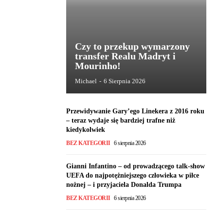
Czy to przekup wymarzony
transfer Realu Madryt i
Mourinho!
Michael
-
6 Sierpnia 2026
Przewidywanie Gary’ego Linekera z 2016 roku
– teraz wydaje się bardziej trafne niż
kiedykolwiek
BEZ KATEGORII
6 sierpnia 2026
Gianni Infantino – od prowadzącego talk-show
UEFA do najpotężniejszego człowieka w piłce
nożnej – i przyjaciela Donalda Trumpa
BEZ KATEGORII
6 sierpnia 2026