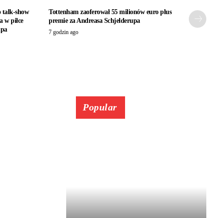
 talk-show
Tottenham zaoferował 55 milionów euro plus
a w piłce
premie za Andreasa Schjelderupa
mpa
7 godzin ago
Popular