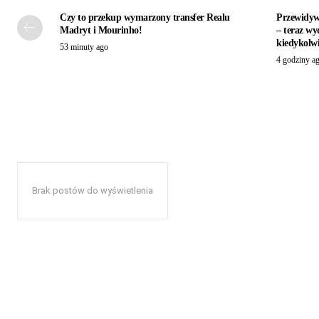
Czy to przekup wymarzony transfer Realu
Przewidyw
Madryt i Mourinho!
– teraz wyd
kiedykolw
53 minuty ago
4 godziny a
Brak postów do wyświetlenia