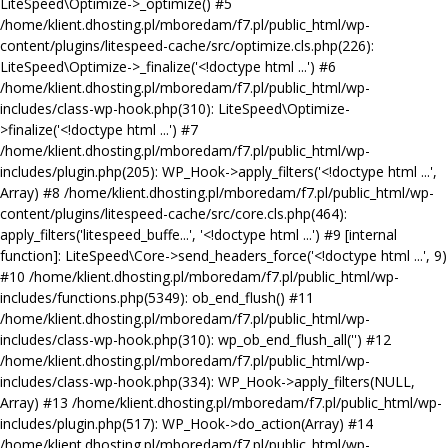
LiteSpeed\Optimize->_optimize() #5
/home/klient.dhosting.pl/mboredam/f7.pl/public_html/wp-
content/plugins/litespeed-cache/src/optimize.cls.php(226):
LiteSpeed\Optimize->_finalize('<!doctype html ...') #6
/home/klient.dhosting.pl/mboredam/f7.pl/public_html/wp-
includes/class-wp-hook.php(310): LiteSpeed\Optimize-
>finalize('<!doctype html ...') #7
/home/klient.dhosting.pl/mboredam/f7.pl/public_html/wp-
includes/plugin.php(205): WP_Hook->apply_filters('<!doctype html ...',
Array) #8 /home/klient.dhosting.pl/mboredam/f7.pl/public_html/wp-
content/plugins/litespeed-cache/src/core.cls.php(464):
apply_filters('litespeed_buffe...', '<!doctype html ...') #9 [internal
function]: LiteSpeed\Core->send_headers_force('<!doctype html ...', 9)
#10 /home/klient.dhosting.pl/mboredam/f7.pl/public_html/wp-
includes/functions.php(5349): ob_end_flush() #11
/home/klient.dhosting.pl/mboredam/f7.pl/public_html/wp-
includes/class-wp-hook.php(310): wp_ob_end_flush_all('') #12
/home/klient.dhosting.pl/mboredam/f7.pl/public_html/wp-
includes/class-wp-hook.php(334): WP_Hook->apply_filters(NULL,
Array) #13 /home/klient.dhosting.pl/mboredam/f7.pl/public_html/wp-
includes/plugin.php(517): WP_Hook->do_action(Array) #14
/home/klient.dhosting.pl/mboredam/f7.pl/public_html/wp-