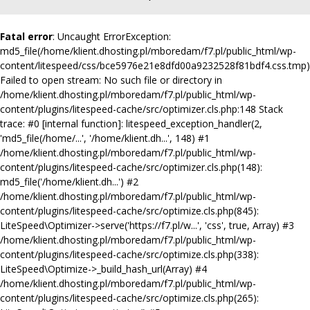
Fatal error
: Uncaught ErrorException:
md5_file(/home/klient.dhosting.pl/mboredam/f7.pl/public_html/wp-
content/litespeed/css/bce5976e21e8dfd00a9232528f81bdf4.css.tmp)
Failed to open stream: No such file or directory in
/home/klient.dhosting.pl/mboredam/f7.pl/public_html/wp-
content/plugins/litespeed-cache/src/optimizer.cls.php:148 Stack
trace: #0 [internal function]: litespeed_exception_handler(2,
'md5_file(/home/...', '/home/klient.dh...', 148) #1
/home/klient.dhosting.pl/mboredam/f7.pl/public_html/wp-
content/plugins/litespeed-cache/src/optimizer.cls.php(148):
md5_file('/home/klient.dh...') #2
/home/klient.dhosting.pl/mboredam/f7.pl/public_html/wp-
content/plugins/litespeed-cache/src/optimize.cls.php(845):
LiteSpeed\Optimizer->serve('https://f7.pl/w...', 'css', true, Array) #3
/home/klient.dhosting.pl/mboredam/f7.pl/public_html/wp-
content/plugins/litespeed-cache/src/optimize.cls.php(338):
LiteSpeed\Optimize->_build_hash_url(Array) #4
/home/klient.dhosting.pl/mboredam/f7.pl/public_html/wp-
content/plugins/litespeed-cache/src/optimize.cls.php(265):