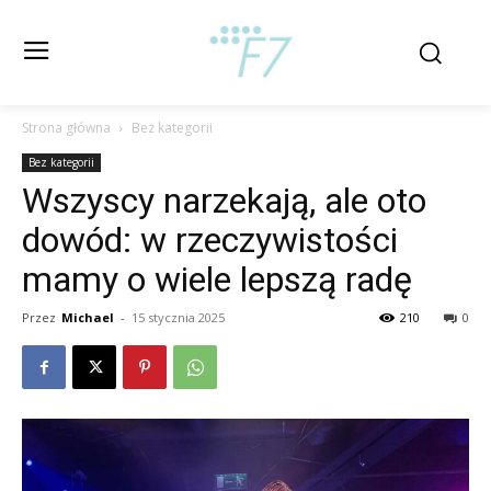
Strona główna
Bez kategorii
Bez kategorii
Wszyscy narzekają, ale oto
dowód: w rzeczywistości
mamy o wiele lepszą radę
Przez
Michael
-
15 stycznia 2025
210
0