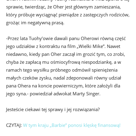
sprawie, twierdząc, że Oher jest głównym zamieszania,
który próbuje wyciągnąć pieniądze z zastępczych rodziców,
grożąc im negatywną prasą.
-Przez lata Tuohy’owie dawali panu Oherowi równą część
jego udziałów z kontraktu na film „Wielki Mike”. Nawet
niedawno, kiedy pan Oher zaczął im grozić tym, co zrobi,
chyba że zapłacą mu ośmiocyfrową niespodziankę, a w
ramach tego wysiłku próbnego odmówił spieniężenia
małych czeków zysku, nadal zdeponowali równy udział
pana Ohera na koncie powierniczym, które założyli dla
jego syna.- powiedział adwokat Marty Singer.
Jesteście ciekawi tej sprawy i jej rozwiązania?
CZYTAJ:
W tym kraju „Barbie” ponosi klęskę finansową!