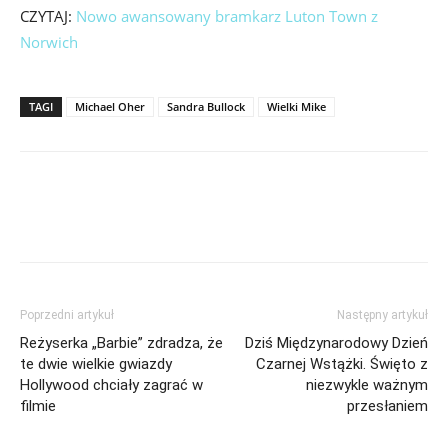
CZYTAJ:
Nowo awansowany bramkarz Luton Town z
Norwich
TAGI
Michael Oher
Sandra Bullock
Wielki Mike
Poprzedni artykuł
Następny artykuł
Reżyserka „Barbie” zdradza, że
Dziś Międzynarodowy Dzień
te dwie wielkie gwiazdy
Czarnej Wstążki. Święto z
Hollywood chciały zagrać w
niezwykle ważnym
filmie
przesłaniem