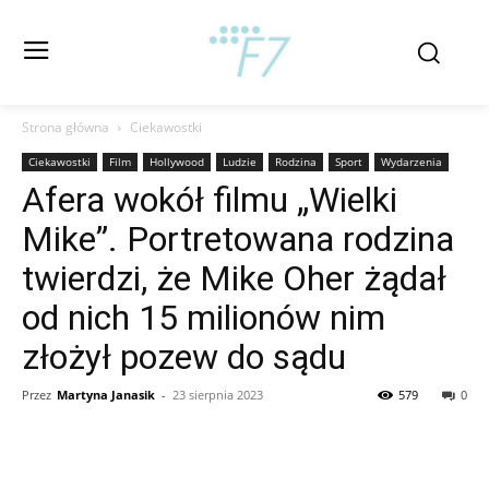
Strona główna
Ciekawostki
Ciekawostki
Film
Hollywood
Ludzie
Rodzina
Sport
Wydarzenia
Afera wokół filmu „Wielki
Mike”. Portretowana rodzina
twierdzi, że Mike Oher żądał
od nich 15 milionów nim
złożył pozew do sądu
Przez
Martyna Janasik
-
23 sierpnia 2023
579
0