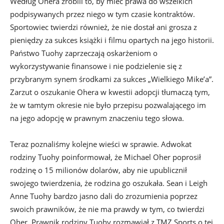
Według Ohera zrobili to, by mieć prawa do wszelkich
podpisywanych przez niego w tym czasie kontraktów.
Sportowiec twierdzi również, że nie dostał ani grosza z
pieniędzy za sukces książki i filmu opartych na jego historii.
Państwo Tuohy zaprzeczają oskarżeniom o
wykorzystywanie finansowe i nie podzielenie się z
przybranym synem środkami za sukces „Wielkiego Mike’a”.
Zarzut o oszukanie Ohera w kwestii adopcji tłumaczą tym,
że w tamtym okresie nie było przepisu pozwalającego im
na jego adopcję w prawnym znaczeniu tego słowa.
Teraz poznaliśmy kolejne wieści w sprawie. Adwokat
rodziny Tuohy poinformował, że Michael Oher poprosił
rodzinę o 15 milionów dolarów, aby nie upublicznił
swojego twierdzenia, że rodzina go oszukała. Sean i Leigh
Anne Tuohy bardzo jasno dali do zrozumienia poprzez
swoich prawników, że nie ma prawdy w tym, co twierdzi
Oher. Prawnik rodziny Tuohy rozmawiał z TMZ Sports o tej