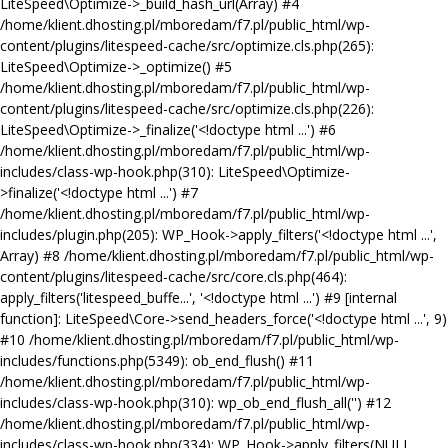
LiteSpeed\Optimize->_build_hash_url(Array) #4
/home/klient.dhosting.pl/mboredam/f7.pl/public_html/wp-
content/plugins/litespeed-cache/src/optimize.cls.php(265):
LiteSpeed\Optimize->_optimize() #5
/home/klient.dhosting.pl/mboredam/f7.pl/public_html/wp-
content/plugins/litespeed-cache/src/optimize.cls.php(226):
LiteSpeed\Optimize->_finalize('<!doctype html ...') #6
/home/klient.dhosting.pl/mboredam/f7.pl/public_html/wp-
includes/class-wp-hook.php(310): LiteSpeed\Optimize-
>finalize('<!doctype html ...') #7
/home/klient.dhosting.pl/mboredam/f7.pl/public_html/wp-
includes/plugin.php(205): WP_Hook->apply_filters('<!doctype html ...',
Array) #8 /home/klient.dhosting.pl/mboredam/f7.pl/public_html/wp-
content/plugins/litespeed-cache/src/core.cls.php(464):
apply_filters('litespeed_buffe...', '<!doctype html ...') #9 [internal
function]: LiteSpeed\Core->send_headers_force('<!doctype html ...', 9)
#10 /home/klient.dhosting.pl/mboredam/f7.pl/public_html/wp-
includes/functions.php(5349): ob_end_flush() #11
/home/klient.dhosting.pl/mboredam/f7.pl/public_html/wp-
includes/class-wp-hook.php(310): wp_ob_end_flush_all('') #12
/home/klient.dhosting.pl/mboredam/f7.pl/public_html/wp-
includes/class-wp-hook.php(334): WP_Hook->apply_filters(NULL,