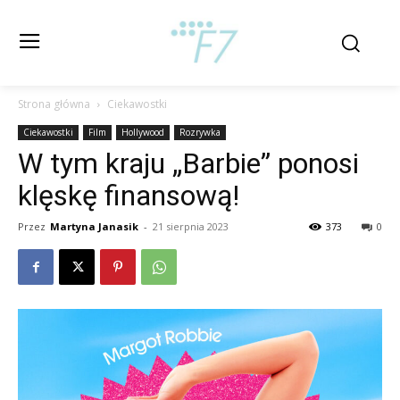
Strona główna
Ciekawostki
Ciekawostki
Film
Hollywood
Rozrywka
W tym kraju „Barbie” ponosi
klęskę finansową!
Przez
Martyna Janasik
-
21 sierpnia 2023
373
0