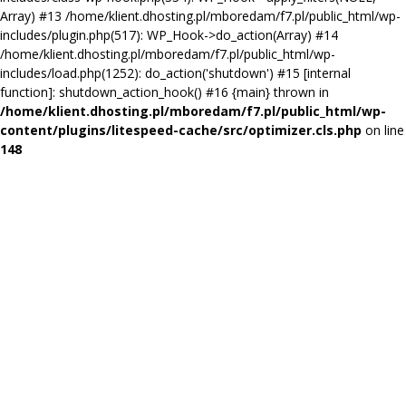
Array) #13 /home/klient.dhosting.pl/mboredam/f7.pl/public_html/wp-
includes/plugin.php(517): WP_Hook->do_action(Array) #14
/home/klient.dhosting.pl/mboredam/f7.pl/public_html/wp-
includes/load.php(1252): do_action('shutdown') #15 [internal
function]: shutdown_action_hook() #16 {main} thrown in
/home/klient.dhosting.pl/mboredam/f7.pl/public_html/wp-
content/plugins/litespeed-cache/src/optimizer.cls.php
on line
148