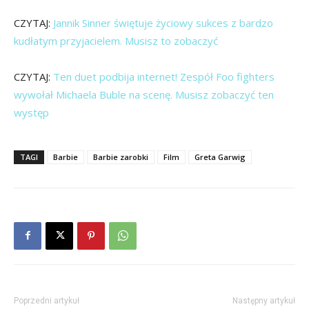
CZYTAJ:
Jannik Sinner świętuje życiowy sukces z bardzo
kudłatym przyjacielem. Musisz to zobaczyć
CZYTAJ:
Ten duet podbija internet! Zespół Foo fighters
wywołał Michaela Buble na scenę. Musisz zobaczyć ten
występ
TAGI
Barbie
Barbie zarobki
Film
Greta Garwig
Poprzedni artykuł
Następny artykuł