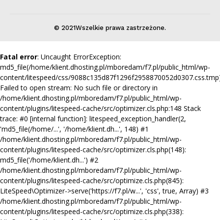
© 2021Wszelkie prawa zastrzeżone.
Fatal error
: Uncaught ErrorException:
md5_file(/home/klient.dhosting.pl/mboredam/f7.pl/public_html/wp-
content/litespeed/css/9088c135d87f1296f2958870052d0307.css.tmp)
Failed to open stream: No such file or directory in
/home/klient.dhosting.pl/mboredam/f7.pl/public_html/wp-
content/plugins/litespeed-cache/src/optimizer.cls.php:148 Stack
trace: #0 [internal function]: litespeed_exception_handler(2,
'md5_file(/home/...', '/home/klient.dh...', 148) #1
/home/klient.dhosting.pl/mboredam/f7.pl/public_html/wp-
content/plugins/litespeed-cache/src/optimizer.cls.php(148):
md5_file('/home/klient.dh...') #2
/home/klient.dhosting.pl/mboredam/f7.pl/public_html/wp-
content/plugins/litespeed-cache/src/optimize.cls.php(845):
LiteSpeed\Optimizer->serve('https://f7.pl/w...', 'css', true, Array) #3
/home/klient.dhosting.pl/mboredam/f7.pl/public_html/wp-
content/plugins/litespeed-cache/src/optimize.cls.php(338):