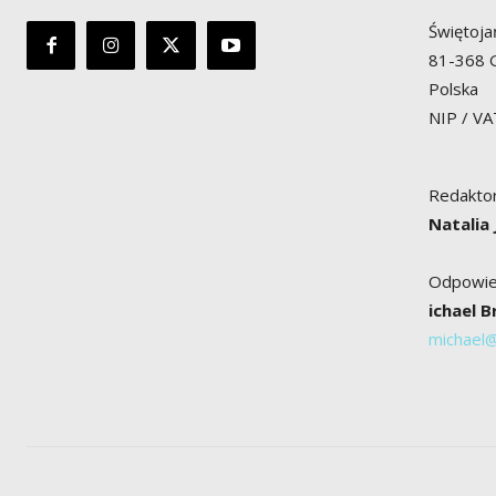
Świętoja
81-368 
Polska
NIP / V
Redaktor
Natalia
Odpowied
ichael 
michael