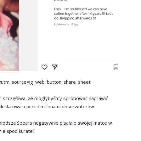
/?utm_source=ig_web_button_share_sheet
tem szczęśliwa, że mogłybyśmy spróbować naprawić
zadeklarowała przed milionami obserwatorów.
 młodsza Spears negatywnie pisała o swojej matce w
ie spod kurateli.