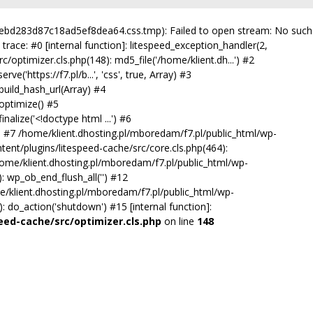
60ebd283d87c18ad5ef8dea64.css.tmp): Failed to open stream: No such
trace: #0 [internal function]: litespeed_exception_handler(2,
/optimizer.cls.php(148): md5_file('/home/klient.dh...') #2
'https://f7.pl/b...', 'css', true, Array) #3
uild_hash_url(Array) #4
optimize() #5
alize('<!doctype html ...') #6
') #7 /home/klient.dhosting.pl/mboredam/f7.pl/public_html/wp-
tent/plugins/litespeed-cache/src/core.cls.php(464):
10 /home/klient.dhosting.pl/mboredam/f7.pl/public_html/wp-
 wp_ob_end_flush_all('') #12
/klient.dhosting.pl/mboredam/f7.pl/public_html/wp-
do_action('shutdown') #15 [internal function]:
eed-cache/src/optimizer.cls.php
on line
148