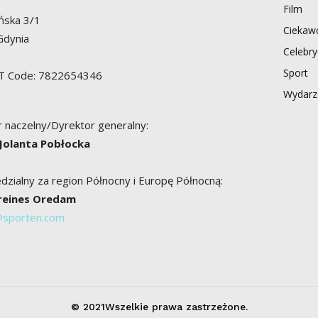
Film
ńska 3/1
Ciekawo
Gdynia
Celebry
Sport
AT Code: 7822654346
Wydarz
 naczelny/Dyrektor generalny:
 Jolanta Pobłocka
zialny za region Północny i Europę Północną:
Breines Oredam
@sporten.com
© 2021Wszelkie prawa zastrzeżone.