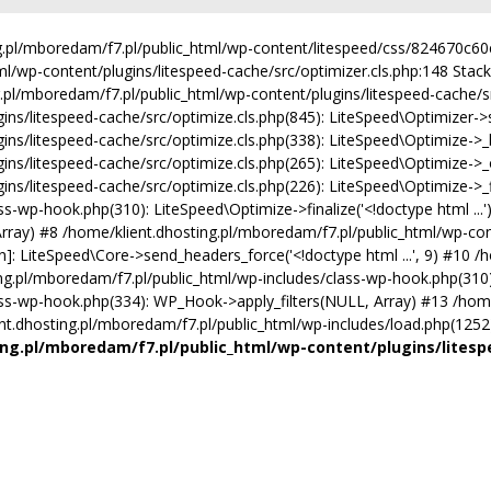
ing.pl/mboredam/f7.pl/public_html/wp-content/litespeed/css/824670c
ml/wp-content/plugins/litespeed-cache/src/optimizer.cls.php:148 Stack 
ng.pl/mboredam/f7.pl/public_html/wp-content/plugins/litespeed-cache/src
/litespeed-cache/src/optimize.cls.php(845): LiteSpeed\Optimizer->serve(
ns/litespeed-cache/src/optimize.cls.php(338): LiteSpeed\Optimize->_b
ins/litespeed-cache/src/optimize.cls.php(265): LiteSpeed\Optimize->_
s/litespeed-cache/src/optimize.cls.php(226): LiteSpeed\Optimize->_fin
s-wp-hook.php(310): LiteSpeed\Optimize->finalize('<!doctype html ...
, Array) #8 /home/klient.dhosting.pl/mboredam/f7.pl/public_html/wp-con
function]: LiteSpeed\Core->send_headers_force('<!doctype html ...', 9) #
ng.pl/mboredam/f7.pl/public_html/wp-includes/class-wp-hook.php(310):
ass-wp-hook.php(334): WP_Hook->apply_filters(NULL, Array) #13 /home
.dhosting.pl/mboredam/f7.pl/public_html/wp-includes/load.php(1252): 
ng.pl/mboredam/f7.pl/public_html/wp-content/plugins/litesp