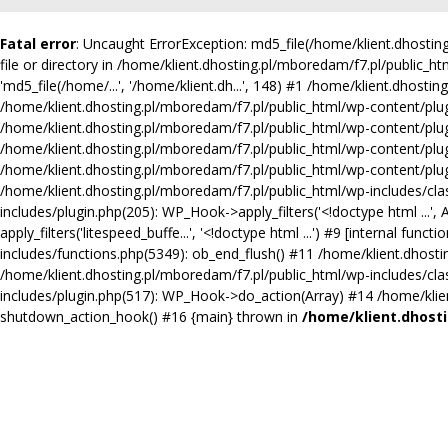
Fatal error
: Uncaught ErrorException: md5_file(/home/klient.dhost
file or directory in /home/klient.dhosting.pl/mboredam/f7.pl/public_ht
'md5_file(/home/...', '/home/klient.dh...', 148) #1 /home/klient.dhosti
/home/klient.dhosting.pl/mboredam/f7.pl/public_html/wp-content/plugins
/home/klient.dhosting.pl/mboredam/f7.pl/public_html/wp-content/plugi
/home/klient.dhosting.pl/mboredam/f7.pl/public_html/wp-content/plug
/home/klient.dhosting.pl/mboredam/f7.pl/public_html/wp-content/plugin
/home/klient.dhosting.pl/mboredam/f7.pl/public_html/wp-includes/clas
includes/plugin.php(205): WP_Hook->apply_filters('<!doctype html ...'
apply_filters('litespeed_buffe...', '<!doctype html ...') #9 [internal 
includes/functions.php(5349): ob_end_flush() #11 /home/klient.dhosti
/home/klient.dhosting.pl/mboredam/f7.pl/public_html/wp-includes/cl
includes/plugin.php(517): WP_Hook->do_action(Array) #14 /home/klient
shutdown_action_hook() #16 {main} thrown in
/home/klient.dhosti