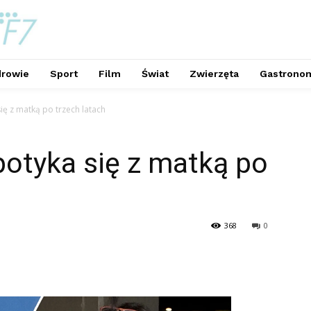
rowie
Sport
Film
Świat
Zwierzęta
Gastrono
ię z matką po trzech latach
potyka się z matką po
368
0