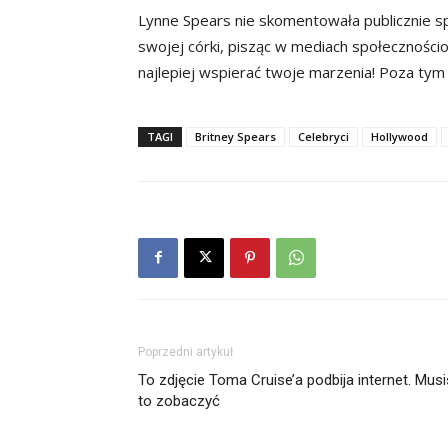
Lynne Spears nie skomentowała publicznie s
swojej córki, pisząc w mediach społecznościow
najlepiej wspierać twoje marzenia! Poza tym 
TAGI
Britney Spears
Celebryci
Hollywood
Poprzedni artykuł
To zdjęcie Toma Cruise’a podbija internet. Mus
to zobaczyć