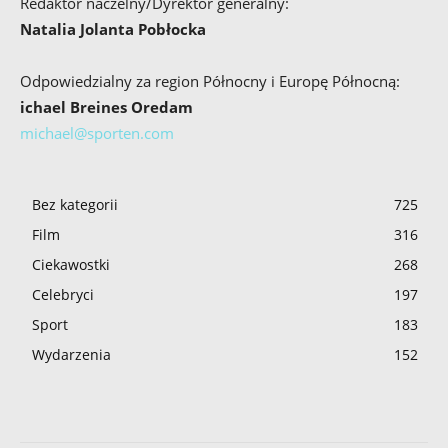
Redaktor naczelny/Dyrektor generalny:
Natalia Jolanta Pobłocka
Odpowiedzialny za region Północny i Europę Północną:
ichael Breines Oredam
michael@sporten.com
Bez kategorii
725
Film
316
Ciekawostki
268
Celebryci
197
Sport
183
Wydarzenia
152