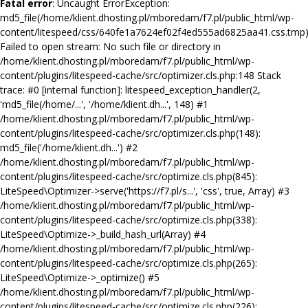
Fatal error
: Uncaught ErrorException:
md5_file(/home/klient.dhosting.pl/mboredam/f7.pl/public_html/wp-
content/litespeed/css/640fe1a7624ef02f4ed555ad6825aa41.css.tmp)
Failed to open stream: No such file or directory in
/home/klient.dhosting.pl/mboredam/f7.pl/public_html/wp-
content/plugins/litespeed-cache/src/optimizer.cls.php:148 Stack
trace: #0 [internal function]: litespeed_exception_handler(2,
'md5_file(/home/...', '/home/klient.dh...', 148) #1
/home/klient.dhosting.pl/mboredam/f7.pl/public_html/wp-
content/plugins/litespeed-cache/src/optimizer.cls.php(148):
md5_file('/home/klient.dh...') #2
/home/klient.dhosting.pl/mboredam/f7.pl/public_html/wp-
content/plugins/litespeed-cache/src/optimize.cls.php(845):
LiteSpeed\Optimizer->serve('https://f7.pl/s...', 'css', true, Array) #3
/home/klient.dhosting.pl/mboredam/f7.pl/public_html/wp-
content/plugins/litespeed-cache/src/optimize.cls.php(338):
LiteSpeed\Optimize->_build_hash_url(Array) #4
/home/klient.dhosting.pl/mboredam/f7.pl/public_html/wp-
content/plugins/litespeed-cache/src/optimize.cls.php(265):
LiteSpeed\Optimize->_optimize() #5
/home/klient.dhosting.pl/mboredam/f7.pl/public_html/wp-
content/plugins/litespeed-cache/src/optimize.cls.php(226):