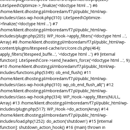
LiteSpeed\Optimize->_finalize('<!doctype html ...') #6
/home/klient.dhosting.pl/mboredam/f7.pl/public_html/wp-
includes/class-wp-hook.php(310): LiteSpeed\Optimize-
>finalize('<!doctype html ...') #7
/home/klient.dhosting.pl/mboredam/f7.pl/public_html/wp-
includes/plugin.php(205): WP_Hook->apply_filters('<!doctype html ...',
Array) #8 /home/klient.dhosting.pl/mboredam/f7.pl/public_html/wp-
content/plugins/litespeed-cache/src/core.cls.php(464):
apply_filters('litespeed_buffe...', '<!doctype html ...') #9 [internal
function]: LiteSpeed\Core->send_headers_force('<!doctype html ...', 9)
#10 /home/klient.dhosting.pl/mboredam/f7.pl/public_html/wp-
includes/functions.php(5349): ob_end_flush() #11
/home/klient.dhosting.pl/mboredam/f7.pl/public_html/wp-
includes/class-wp-hook.php(310): wp_ob_end_flush_all('') #12
/home/klient.dhosting.pl/mboredam/f7.pl/public_html/wp-
includes/class-wp-hook.php(334): WP_Hook->apply_filters(NULL,
Array) #13 /home/klient.dhosting.pl/mboredam/f7.pl/public_html/wp-
includes/plugin.php(517): WP_Hook->do_action(Array) #14
/home/klient.dhosting.pl/mboredam/f7.pl/public_html/wp-
includes/load.php(1252): do_action('shutdown') #15 [internal
function]: shutdown_action_hook() #16 {main} thrown in