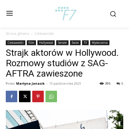
Strona główna
Ciekawostki
Ciekawostki
Film
Hollywood
Seriale
Świat
TV
Wydarzenia
Strajk aktorów w Hollywood.
Rozmowy studiów z SAG-
AFTRA zawieszone
Przez
Martyna Janasik
-
13 października 2023
395
0