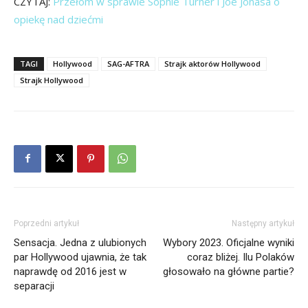
CZYTAJ:
Przełom w sprawie Sophie Turner i Joe Jonasa o
opiekę nad dziećmi
TAGI
Hollywood
SAG-AFTRA
Strajk aktorów Hollywood
Strajk Hollywood
Poprzedni artykuł
Następny artykuł
Sensacja. Jedna z ulubionych
Wybory 2023. Oficjalne wyniki
par Hollywood ujawnia, że tak
coraz bliżej. Ilu Polaków
naprawdę od 2016 jest w
głosowało na główne partie?
separacji