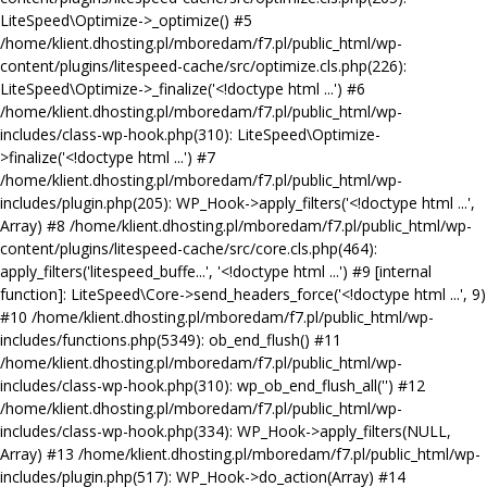
LiteSpeed\Optimize->_optimize() #5
/home/klient.dhosting.pl/mboredam/f7.pl/public_html/wp-
content/plugins/litespeed-cache/src/optimize.cls.php(226):
LiteSpeed\Optimize->_finalize('<!doctype html ...') #6
/home/klient.dhosting.pl/mboredam/f7.pl/public_html/wp-
includes/class-wp-hook.php(310): LiteSpeed\Optimize-
>finalize('<!doctype html ...') #7
/home/klient.dhosting.pl/mboredam/f7.pl/public_html/wp-
includes/plugin.php(205): WP_Hook->apply_filters('<!doctype html ...',
Array) #8 /home/klient.dhosting.pl/mboredam/f7.pl/public_html/wp-
content/plugins/litespeed-cache/src/core.cls.php(464):
apply_filters('litespeed_buffe...', '<!doctype html ...') #9 [internal
function]: LiteSpeed\Core->send_headers_force('<!doctype html ...', 9)
#10 /home/klient.dhosting.pl/mboredam/f7.pl/public_html/wp-
includes/functions.php(5349): ob_end_flush() #11
/home/klient.dhosting.pl/mboredam/f7.pl/public_html/wp-
includes/class-wp-hook.php(310): wp_ob_end_flush_all('') #12
/home/klient.dhosting.pl/mboredam/f7.pl/public_html/wp-
includes/class-wp-hook.php(334): WP_Hook->apply_filters(NULL,
Array) #13 /home/klient.dhosting.pl/mboredam/f7.pl/public_html/wp-
includes/plugin.php(517): WP_Hook->do_action(Array) #14