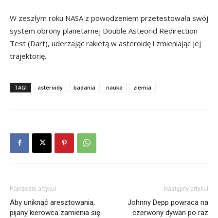
W zeszłym roku NASA z powodzeniem przetestowała swój
system obrony planetarnej Double Asteorid Redirection
Test (Dart), uderzając rakietą w asteroidę i zmieniając jej
trajektorię.
TAGI
asteroidy
badania
nauka
ziemia
Poprzedni artykuł
Następny artykuł
Aby uniknąć aresztowania,
Johnny Depp powraca na
pijany kierowca zamienia się
czerwony dywan po raz