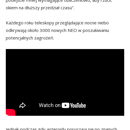
podejście mniej wymagające obliczeniowo, aby rzucić
okiem na dłuższy przedział czasu”.
Każdego roku teleskopy przeglądające nocne niebo
odkrywają około 3000 nowych NEO w poszukiwaniu
potencjalnych zagrożeń.
Jednak podczas gdy asteroidy poruszają się po znanych