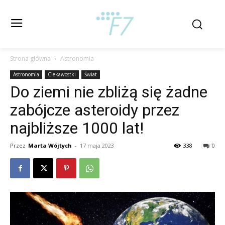
Strona główna
Astronomia
Astronomia
Ciekawostki
Świat
Do ziemi nie zbliżą się żadne
zabójcze asteroidy przez
najbliższe 1000 lat!
Przez
Marta Wójtych
-
17 maja 2023
338
0