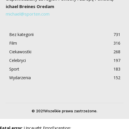
ichael Breines Oredam
michael@sporten.com
Bez kategorii
731
Film
316
Ciekawostki
268
Celebryci
197
Sport
183
Wydarzenia
152
© 2021Wszelkie prawa zastrzeżone.
Fatal error
: Uncaught ErrorException: