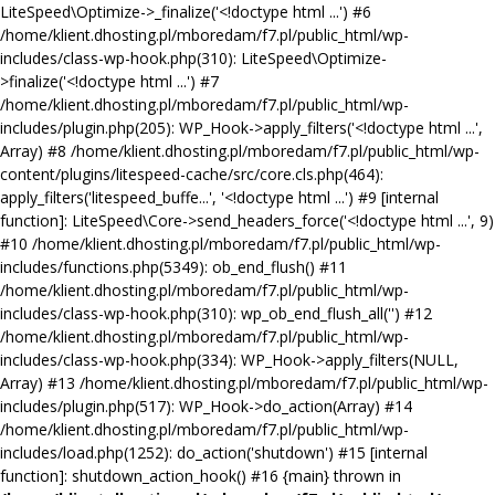
LiteSpeed\Optimize->_finalize('<!doctype html ...') #6
/home/klient.dhosting.pl/mboredam/f7.pl/public_html/wp-
includes/class-wp-hook.php(310): LiteSpeed\Optimize-
>finalize('<!doctype html ...') #7
/home/klient.dhosting.pl/mboredam/f7.pl/public_html/wp-
includes/plugin.php(205): WP_Hook->apply_filters('<!doctype html ...',
Array) #8 /home/klient.dhosting.pl/mboredam/f7.pl/public_html/wp-
content/plugins/litespeed-cache/src/core.cls.php(464):
apply_filters('litespeed_buffe...', '<!doctype html ...') #9 [internal
function]: LiteSpeed\Core->send_headers_force('<!doctype html ...', 9)
#10 /home/klient.dhosting.pl/mboredam/f7.pl/public_html/wp-
includes/functions.php(5349): ob_end_flush() #11
/home/klient.dhosting.pl/mboredam/f7.pl/public_html/wp-
includes/class-wp-hook.php(310): wp_ob_end_flush_all('') #12
/home/klient.dhosting.pl/mboredam/f7.pl/public_html/wp-
includes/class-wp-hook.php(334): WP_Hook->apply_filters(NULL,
Array) #13 /home/klient.dhosting.pl/mboredam/f7.pl/public_html/wp-
includes/plugin.php(517): WP_Hook->do_action(Array) #14
/home/klient.dhosting.pl/mboredam/f7.pl/public_html/wp-
includes/load.php(1252): do_action('shutdown') #15 [internal
function]: shutdown_action_hook() #16 {main} thrown in