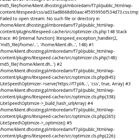
md5_file(/home/klient.dhosting.pl/mboredam/f7.pl/public_html/wp-
content/litespeed/css/ad33ad8668d00aac4f5959956f534d73.css.tmp)
Failed to open stream: No such file or directory in
/home/klient.dhosting.pl/mboredam/f7.pl/public_html/wp-
content/plugins/litespeed-cache/src/optimizer.cls.php:148 Stack
trace: #0 [internal function]: litespeed_exception_handler(2,
'md5_file(/home/...', '/home/klient.dh...', 148) #1
/home/klient.dhosting.pl/mboredam/f7.pl/public_html/wp-
content/plugins/litespeed-cache/src/optimizer.cls.php(148):
md5_file('/home/klient.dh...') #2
/home/klient.dhosting.pl/mboredam/f7.pl/public_html/wp-
content/plugins/litespeed-cache/src/optimize.cls.php(845):
LiteSpeed\Optimizer->serve('https://f7.pl/k...', 'css', true, Array) #3
/home/klient.dhosting.pl/mboredam/f7.pl/public_html/wp-
content/plugins/litespeed-cache/src/optimize.cls.php(338):
LiteSpeed\Optimize->_build_hash_url(Array) #4
/home/klient.dhosting.pl/mboredam/f7.pl/public_html/wp-
content/plugins/litespeed-cache/src/optimize.cls.php(265):
LiteSpeed\Optimize->_optimize() #5
/home/klient.dhosting.pl/mboredam/f7.pl/public_html/wp-
content/plugins/litespeed-cache/src/optimize.cls.php(226):