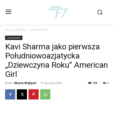
Strona główna
Ciekawostki
Ciekawostki
Kavi Sharma jako pierwsza
Południowoazjatycka
„Dziewczyna Roku” American
Girl
Przez
Marta Wójtych
-
10 stycznia 2023
308
0