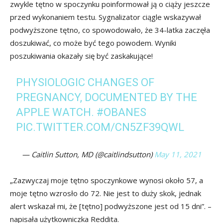
zwykle tętno w spoczynku poinformował ją o ciąży jeszcze
przed wykonaniem testu. Sygnalizator ciągle wskazywał
podwyższone tętno, co spowodowało, że 34-latka zaczęła
doszukiwać, co może być tego powodem. Wyniki
poszukiwania okazały się być zaskakujące!
PHYSIOLOGIC CHANGES OF
PREGNANCY, DOCUMENTED BY THE
APPLE WATCH.
#OBANES
PIC.TWITTER.COM/CN5ZF39QWL
— Caitlin Sutton, MD (@caitlindsutton)
May 11, 2021
„Zazwyczaj moje tętno spoczynkowe wynosi około 57, a
moje tętno wzrosło do 72. Nie jest to duży skok, jednak
alert wskazał mi, że [tętno] podwyższone jest od 15 dni”. –
napisała użytkowniczka Reddita.