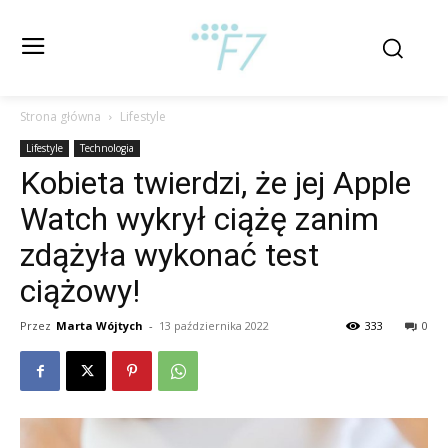
Strona główna
Lifestyle
Lifestyle
Technologia
Kobieta twierdzi, że jej Apple
Watch wykrył ciążę zanim
zdążyła wykonać test
ciążowy!
Przez
Marta Wójtych
-
13 października 2022
333
0