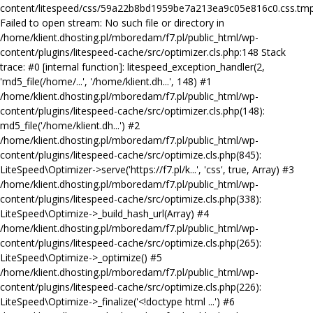
content/litespeed/css/59a22b8bd1959be7a213ea9c05e816c0.css.tmp
Failed to open stream: No such file or directory in
/home/klient.dhosting.pl/mboredam/f7.pl/public_html/wp-
content/plugins/litespeed-cache/src/optimizer.cls.php:148 Stack
trace: #0 [internal function]: litespeed_exception_handler(2,
'md5_file(/home/...', '/home/klient.dh...', 148) #1
/home/klient.dhosting.pl/mboredam/f7.pl/public_html/wp-
content/plugins/litespeed-cache/src/optimizer.cls.php(148):
md5_file('/home/klient.dh...') #2
/home/klient.dhosting.pl/mboredam/f7.pl/public_html/wp-
content/plugins/litespeed-cache/src/optimize.cls.php(845):
LiteSpeed\Optimizer->serve('https://f7.pl/k...', 'css', true, Array) #3
/home/klient.dhosting.pl/mboredam/f7.pl/public_html/wp-
content/plugins/litespeed-cache/src/optimize.cls.php(338):
LiteSpeed\Optimize->_build_hash_url(Array) #4
/home/klient.dhosting.pl/mboredam/f7.pl/public_html/wp-
content/plugins/litespeed-cache/src/optimize.cls.php(265):
LiteSpeed\Optimize->_optimize() #5
/home/klient.dhosting.pl/mboredam/f7.pl/public_html/wp-
content/plugins/litespeed-cache/src/optimize.cls.php(226):
LiteSpeed\Optimize->_finalize('<!doctype html ...') #6