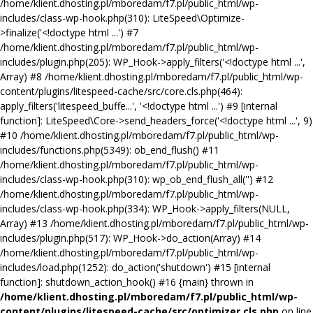
/home/klient.dhosting.pl/mboredam/f7.pl/public_html/wp-
includes/class-wp-hook.php(310): LiteSpeed\Optimize-
>finalize('<!doctype html ...') #7
/home/klient.dhosting.pl/mboredam/f7.pl/public_html/wp-
includes/plugin.php(205): WP_Hook->apply_filters('<!doctype html ...',
Array) #8 /home/klient.dhosting.pl/mboredam/f7.pl/public_html/wp-
content/plugins/litespeed-cache/src/core.cls.php(464):
apply_filters('litespeed_buffe...', '<!doctype html ...') #9 [internal
function]: LiteSpeed\Core->send_headers_force('<!doctype html ...', 9)
#10 /home/klient.dhosting.pl/mboredam/f7.pl/public_html/wp-
includes/functions.php(5349): ob_end_flush() #11
/home/klient.dhosting.pl/mboredam/f7.pl/public_html/wp-
includes/class-wp-hook.php(310): wp_ob_end_flush_all('') #12
/home/klient.dhosting.pl/mboredam/f7.pl/public_html/wp-
includes/class-wp-hook.php(334): WP_Hook->apply_filters(NULL,
Array) #13 /home/klient.dhosting.pl/mboredam/f7.pl/public_html/wp-
includes/plugin.php(517): WP_Hook->do_action(Array) #14
/home/klient.dhosting.pl/mboredam/f7.pl/public_html/wp-
includes/load.php(1252): do_action('shutdown') #15 [internal
function]: shutdown_action_hook() #16 {main} thrown in
/home/klient.dhosting.pl/mboredam/f7.pl/public_html/wp-
content/plugins/litespeed-cache/src/optimizer.cls.php
on line