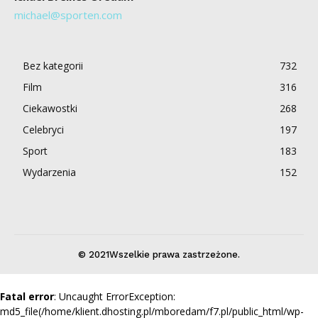
michael@sporten.com
Bez kategorii
732
Film
316
Ciekawostki
268
Celebryci
197
Sport
183
Wydarzenia
152
© 2021Wszelkie prawa zastrzeżone.
Fatal error
: Uncaught ErrorException:
md5_file(/home/klient.dhosting.pl/mboredam/f7.pl/public_html/wp-