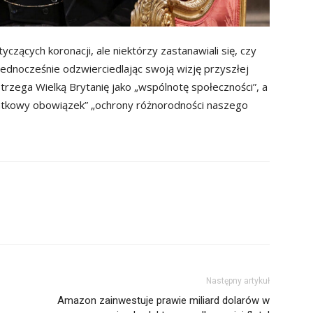
czących koronacji, ale niektórzy zastanawiali się, czy
 jednocześnie odzwierciedlając swoją wizję przyszłej
strzega Wielką Brytanię jako „wspólnotę społeczności”, a
atkowy obowiązek” „ochrony różnorodności naszego
Następny artykuł
Amazon zainwestuje prawie miliard dolarów w