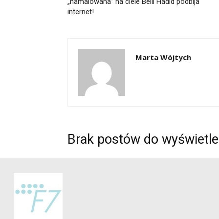
„namalowana” na ciele Belli Hadid podbija
internet!
Marta Wójtych
Brak postów do wyświetle