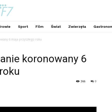
rowie
Sport
Film
Świat
Zwierzęta
Gastrono
onowany 6 maja przyszłego roku
stanie koronowany 6
 roku
366
0