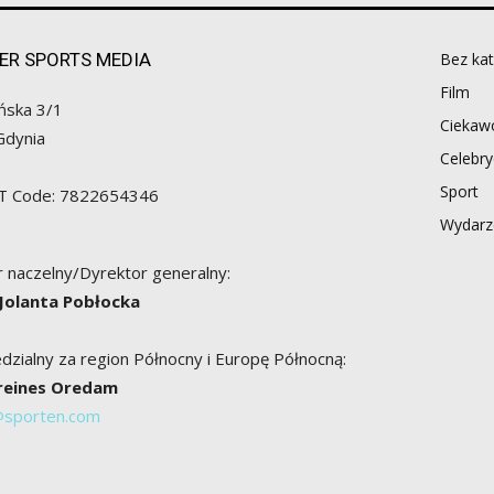
ER SPORTS MEDIA
Bez kat
Film
ńska 3/1
Ciekawo
Gdynia
Celebry
Sport
AT Code: 7822654346
Wydarz
 naczelny/Dyrektor generalny:
 Jolanta Pobłocka
zialny za region Północny i Europę Północną:
Breines Oredam
@sporten.com