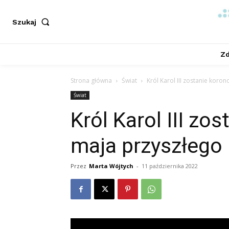
Szukaj
Zd
Strona główna
Świat
Król Karol III zostanie kor
Świat
Król Karol III zo
maja przyszłego
Przez
Marta Wójtych
-
11 października 2022