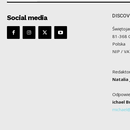
DISCOV
Social media
Świętoja
81-368 
Polska
NIP / V
Redaktor
Natalia
Odpowied
ichael 
michael