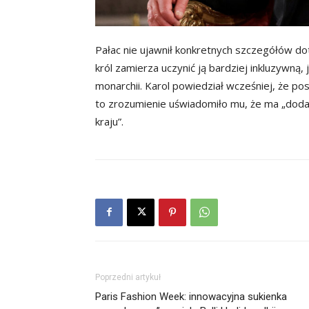
Pałac nie ujawnił konkretnych szczegółów doty
król zamierza uczynić ją bardziej inkluzywną,
monarchii. Karol powiedział wcześniej, że po
to zrozumienie uświadomiło mu, że ma „dod
kraju”.
Poprzedni artykuł
Paris Fashion Week: innowacyjna sukienka