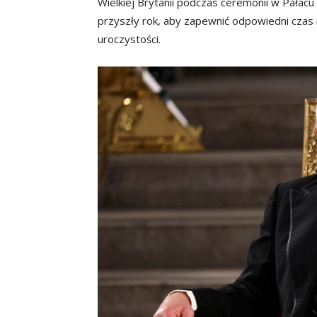
Wielkiej Brytanii podczas ceremonii w Pałacu
przyszły rok, aby zapewnić odpowiedni czas 
uroczystości.