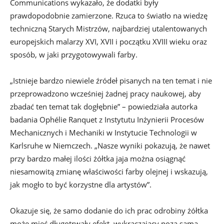
Communications wykazało, że dodatki były
prawdopodobnie zamierzone. Rzuca to światło na wiedzę
techniczną Starych Mistrzów, najbardziej utalentowanych
europejskich malarzy XVI, XVII i początku XVIII wieku oraz
sposób, w jaki przygotowywali farby.
„Istnieje bardzo niewiele źródeł pisanych na ten temat i nie
przeprowadzono wcześniej żadnej pracy naukowej, aby
zbadać ten temat tak dogłębnie” – powiedziała autorka
badania Ophélie Ranquet z Instytutu Inżynierii Procesów
Mechanicznych i Mechaniki w Instytucie Technologii w
Karlsruhe w Niemczech. „Nasze wyniki pokazują, że nawet
przy bardzo małej ilości żółtka jaja można osiągnąć
niesamowitą zmianę właściwości farby olejnej i wskazują,
jak mogło to być korzystne dla artystów”.
Okazuje się, że samo dodanie do ich prac odrobiny żółtka
może mieć długotrwały efekt, wykraczający poza samą