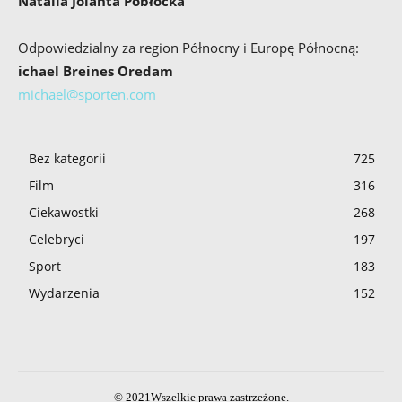
Natalia Jolanta Pobłocka
Odpowiedzialny za region Północny i Europę Północną:
ichael Breines Oredam
michael@sporten.com
Bez kategorii
725
Film
316
Ciekawostki
268
Celebryci
197
Sport
183
Wydarzenia
152
© 2021Wszelkie prawa zastrzeżone.