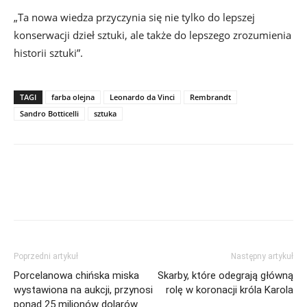
„Ta nowa wiedza przyczynia się nie tylko do lepszej
konserwacji dzieł sztuki, ale także do lepszego zrozumienia
historii sztuki”.
TAGI
farba olejna
Leonardo da Vinci
Rembrandt
Sandro Botticelli
sztuka
Poprzedni artykuł
Następny artykuł
Porcelanowa chińska miska
Skarby, które odegrają główną
wystawiona na aukcji, przynosi
rolę w koronacji króla Karola
ponad 25 milionów dolarów