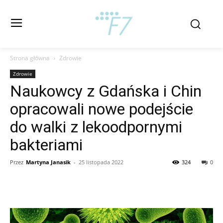
Strona główna
Zdrowie
Zdrowie
Naukowcy z Gdańska i Chin
opracowali nowe podejście
do walki z lekoodpornymi
bakteriami
Przez
Martyna Janasik
-
25 listopada 2022
324
0