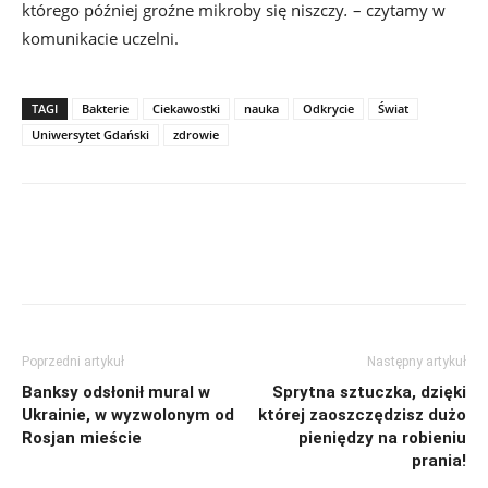
którego później groźne mikroby się niszczy
.
– czytamy w
komunikacie uczelni.
TAGI
Bakterie
Ciekawostki
nauka
Odkrycie
Świat
Uniwersytet Gdański
zdrowie
Poprzedni artykuł
Następny artykuł
Banksy odsłonił mural w
Sprytna sztuczka, dzięki
Ukrainie, w wyzwolonym od
której zaoszczędzisz dużo
Rosjan mieście
pieniędzy na robieniu
prania!