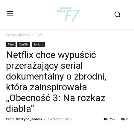
Strona główna
Film
Film
Netflix
Seriale
Netflix chce wypuścić
przerażający serial
dokumentalny o zbrodni,
która zainspirowała
„Obecność 3: Na rozkaz
diabła”
Przez
Martyna Janasik
-
3 września 2023
756
0