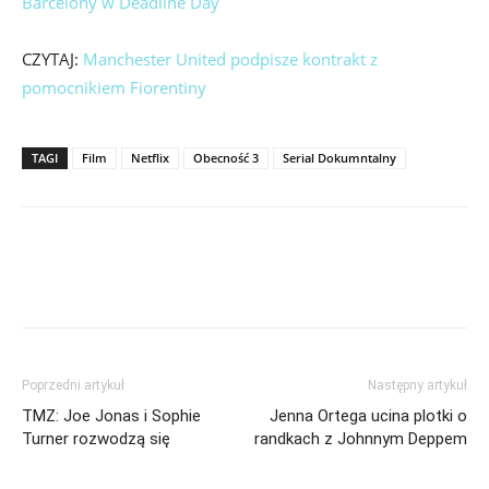
Barcelony w Deadline Day
CZYTAJ:
Manchester United podpisze kontrakt z
pomocnikiem Fiorentiny
TAGI
Film
Netflix
Obecność 3
Serial Dokumntalny
Poprzedni artykuł
Następny artykuł
TMZ: Joe Jonas i Sophie
Jenna Ortega ucina plotki o
Turner rozwodzą się
randkach z Johnnym Deppem