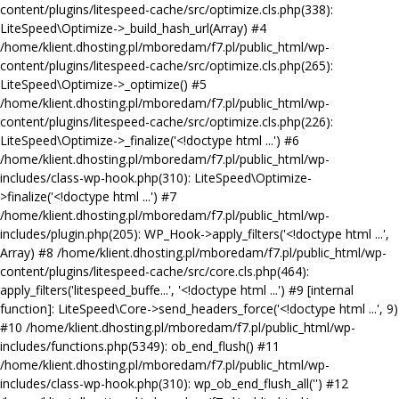
content/plugins/litespeed-cache/src/optimize.cls.php(338):
LiteSpeed\Optimize->_build_hash_url(Array) #4
/home/klient.dhosting.pl/mboredam/f7.pl/public_html/wp-
content/plugins/litespeed-cache/src/optimize.cls.php(265):
LiteSpeed\Optimize->_optimize() #5
/home/klient.dhosting.pl/mboredam/f7.pl/public_html/wp-
content/plugins/litespeed-cache/src/optimize.cls.php(226):
LiteSpeed\Optimize->_finalize('<!doctype html ...') #6
/home/klient.dhosting.pl/mboredam/f7.pl/public_html/wp-
includes/class-wp-hook.php(310): LiteSpeed\Optimize-
>finalize('<!doctype html ...') #7
/home/klient.dhosting.pl/mboredam/f7.pl/public_html/wp-
includes/plugin.php(205): WP_Hook->apply_filters('<!doctype html ...',
Array) #8 /home/klient.dhosting.pl/mboredam/f7.pl/public_html/wp-
content/plugins/litespeed-cache/src/core.cls.php(464):
apply_filters('litespeed_buffe...', '<!doctype html ...') #9 [internal
function]: LiteSpeed\Core->send_headers_force('<!doctype html ...', 9)
#10 /home/klient.dhosting.pl/mboredam/f7.pl/public_html/wp-
includes/functions.php(5349): ob_end_flush() #11
/home/klient.dhosting.pl/mboredam/f7.pl/public_html/wp-
includes/class-wp-hook.php(310): wp_ob_end_flush_all('') #12