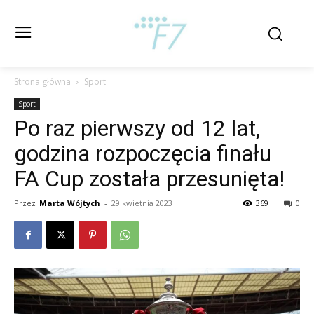
Strona główna
Sport
Sport
Po raz pierwszy od 12 lat,
godzina rozpoczęcia finału
FA Cup została przesunięta!
Przez
Marta Wójtych
-
29 kwietnia 2023
369
0