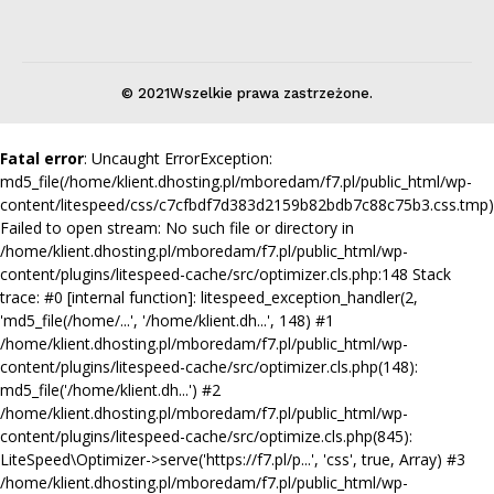
© 2021Wszelkie prawa zastrzeżone.
Fatal error
: Uncaught ErrorException:
md5_file(/home/klient.dhosting.pl/mboredam/f7.pl/public_html/wp-
content/litespeed/css/c7cfbdf7d383d2159b82bdb7c88c75b3.css.tmp)
Failed to open stream: No such file or directory in
/home/klient.dhosting.pl/mboredam/f7.pl/public_html/wp-
content/plugins/litespeed-cache/src/optimizer.cls.php:148 Stack
trace: #0 [internal function]: litespeed_exception_handler(2,
'md5_file(/home/...', '/home/klient.dh...', 148) #1
/home/klient.dhosting.pl/mboredam/f7.pl/public_html/wp-
content/plugins/litespeed-cache/src/optimizer.cls.php(148):
md5_file('/home/klient.dh...') #2
/home/klient.dhosting.pl/mboredam/f7.pl/public_html/wp-
content/plugins/litespeed-cache/src/optimize.cls.php(845):
LiteSpeed\Optimizer->serve('https://f7.pl/p...', 'css', true, Array) #3
/home/klient.dhosting.pl/mboredam/f7.pl/public_html/wp-