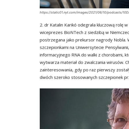
https://static01.nyt.com/images/2021/06/10/podcasts/10D
2. dr Katalin Karikó odegrała kluczową rolę
wiceprezes BioNTech z siedzibą w Niemczech
postrzegana jako prekursor nagrody Nobla
szczepionkami na Uniwersytecie Pensylwani
informacyjnego RNA do walki z chorobami, kt
wytwarza materiał do zwalczania wirusów. Ch
zainteresowania, gdy po raz pierwszy zosta
dwóch szeroko stosowanych szczepionek pr