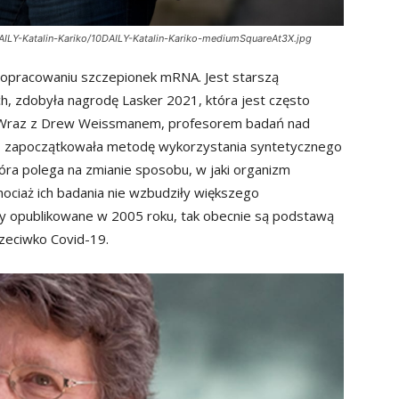
AILY-Katalin-Kariko/10DAILY-Katalin-Kariko-mediumSquareAt3X.jpg
 w opracowaniu szczepionek mRNA. Jest starszą
, zdobyła nagrodę Lasker 2021, która jest często
. Wraz z Drew Weissmanem, profesorem badań nad
i, zapoczątkowała metodę wykorzystania syntetycznego
óra polega na zmianie sposobu, w jaki organizm
ociaż ich badania nie wzbudziły większego
ły opublikowane w 2005 roku, tak obecnie są podstawą
zeciwko Covid-19.