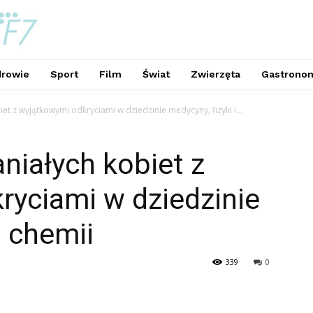
rowie
Sport
Film
Świat
Zwierzęta
Gastrono
et z wyjątkowymi odkryciami w dziedzinie medycyny, fizyki i...
niałych kobiet z
ryciami w dziedzinie
i chemii
339
0