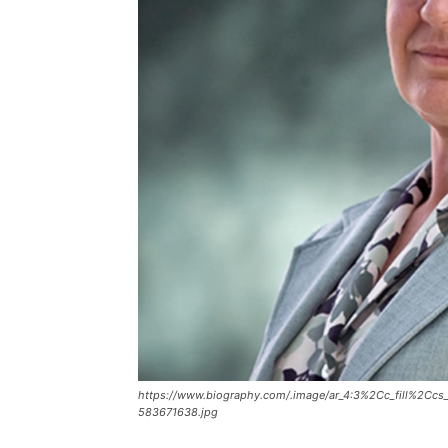
https://www.biography.com/.image/ar_4:3%2Cc_fill%2
583671638.jpg