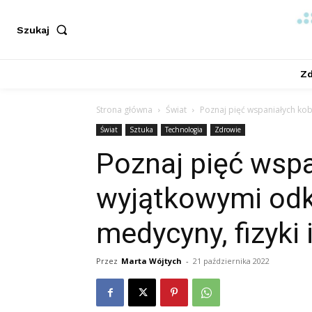
Szukaj
Zd
Strona główna
Świat
Poznaj pięć wspaniałych kobi
Świat
Sztuka
Technologia
Zdrowie
Poznaj pięć wspa
wyjątkowymi odk
medycyny, fizyki 
Przez
Marta Wójtych
-
21 października 2022