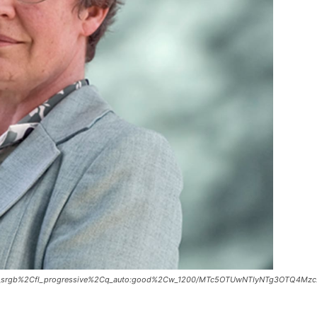
Ccs_srgb%2Cfl_progressive%2Cq_auto:good%2Cw_1200/MTc5OTUwNTIyNTg3OTQ4Mzc2