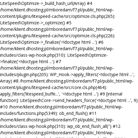
LiteSpeed\Optimize->_build_hash_url(Array) #4
/home/klient.dhosting.pl/mboredam/f7.pl/public_html/wp-
content/plugins/litespeed-cache/src/optimize.cls.php(265):
LiteSpeed\Optimize->_optimize() #5
/home/klient.dhosting.pl/mboredam/f7.pl/public_html/wp-
content/plugins/litespeed-cache/src/optimize.cls.php(226):
LiteSpeed\Optimize->_finalize('<!doctype html ...') #6
/home/klient.dhosting.pl/mboredam/f7.pl/public_html/wp-
includes/class-wp-hook.php(310): LiteSpeed\Optimize-
>finalize('<!doctype html ...') #7
/home/klient.dhosting.pl/mboredam/f7.pl/public_html/wp-
includes/plugin.php(205): WP_Hook->apply_filters('<!doctype html ...',
Array) #8 /home/klient.dhosting.pl/mboredam/f7.pl/public_html/wp-
content/plugins/litespeed-cache/src/core.cls.php(464):
apply_filters('litespeed_buffe...', '<!doctype html ...') #9 [internal
function]: LiteSpeed\Core->send_headers_force('<!doctype html ...', 9)
#10 /home/klient.dhosting.pl/mboredam/f7.pl/public_html/wp-
includes/functions.php(5349): ob_end_flush() #11
/home/klient.dhosting.pl/mboredam/f7.pl/public_html/wp-
includes/class-wp-hook.php(310): wp_ob_end_flush_all('') #12
/home/klient.dhosting.pl/mboredam/f7.pl/public_html/wp-