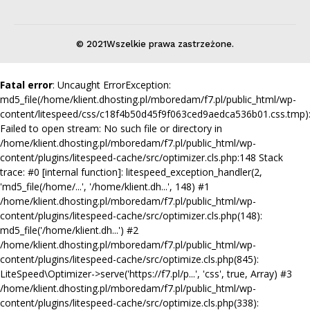
© 2021Wszelkie prawa zastrzeżone.
Fatal error
: Uncaught ErrorException:
md5_file(/home/klient.dhosting.pl/mboredam/f7.pl/public_html/wp-
content/litespeed/css/c18f4b50d45f9f063ced9aedca536b01.css.tmp)
Failed to open stream: No such file or directory in
/home/klient.dhosting.pl/mboredam/f7.pl/public_html/wp-
content/plugins/litespeed-cache/src/optimizer.cls.php:148 Stack
trace: #0 [internal function]: litespeed_exception_handler(2,
'md5_file(/home/...', '/home/klient.dh...', 148) #1
/home/klient.dhosting.pl/mboredam/f7.pl/public_html/wp-
content/plugins/litespeed-cache/src/optimizer.cls.php(148):
md5_file('/home/klient.dh...') #2
/home/klient.dhosting.pl/mboredam/f7.pl/public_html/wp-
content/plugins/litespeed-cache/src/optimize.cls.php(845):
LiteSpeed\Optimizer->serve('https://f7.pl/p...', 'css', true, Array) #3
/home/klient.dhosting.pl/mboredam/f7.pl/public_html/wp-
content/plugins/litespeed-cache/src/optimize.cls.php(338):