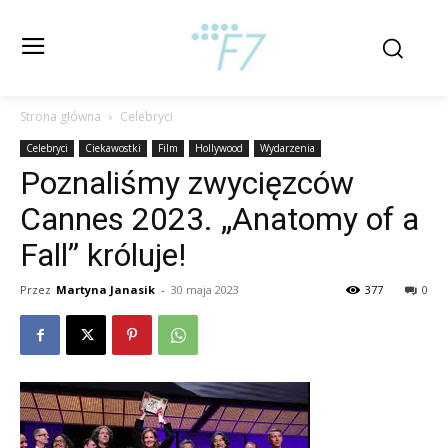
Strona główna
Celebryci
Celebryci
Ciekawostki
Film
Hollywood
Wydarzenia
Poznaliśmy zwycięzców
Cannes 2023. „Anatomy of a
Fall” króluje!
Przez
Martyna Janasik
-
30 maja 2023
377
0