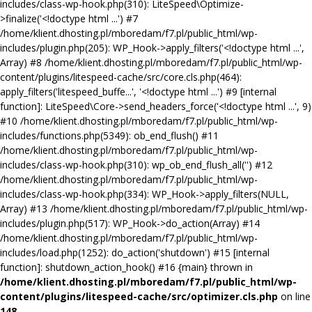
includes/class-wp-hook.php(310): LiteSpeed\Optimize-
>finalize('<!doctype html ...') #7
/home/klient.dhosting.pl/mboredam/f7.pl/public_html/wp-
includes/plugin.php(205): WP_Hook->apply_filters('<!doctype html ...',
Array) #8 /home/klient.dhosting.pl/mboredam/f7.pl/public_html/wp-
content/plugins/litespeed-cache/src/core.cls.php(464):
apply_filters('litespeed_buffe...', '<!doctype html ...') #9 [internal
function]: LiteSpeed\Core->send_headers_force('<!doctype html ...', 9)
#10 /home/klient.dhosting.pl/mboredam/f7.pl/public_html/wp-
includes/functions.php(5349): ob_end_flush() #11
/home/klient.dhosting.pl/mboredam/f7.pl/public_html/wp-
includes/class-wp-hook.php(310): wp_ob_end_flush_all('') #12
/home/klient.dhosting.pl/mboredam/f7.pl/public_html/wp-
includes/class-wp-hook.php(334): WP_Hook->apply_filters(NULL,
Array) #13 /home/klient.dhosting.pl/mboredam/f7.pl/public_html/wp-
includes/plugin.php(517): WP_Hook->do_action(Array) #14
/home/klient.dhosting.pl/mboredam/f7.pl/public_html/wp-
includes/load.php(1252): do_action('shutdown') #15 [internal
function]: shutdown_action_hook() #16 {main} thrown in
/home/klient.dhosting.pl/mboredam/f7.pl/public_html/wp-
content/plugins/litespeed-cache/src/optimizer.cls.php
on line
148