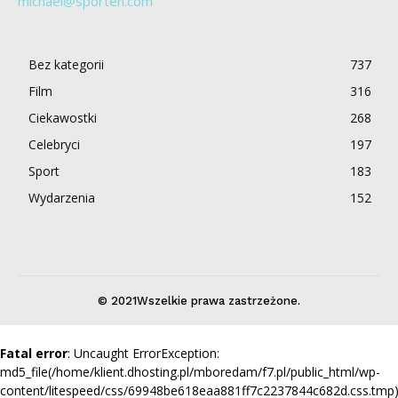
michael@sporten.com
Bez kategorii
737
Film
316
Ciekawostki
268
Celebryci
197
Sport
183
Wydarzenia
152
© 2021Wszelkie prawa zastrzeżone.
Fatal error
: Uncaught ErrorException:
md5_file(/home/klient.dhosting.pl/mboredam/f7.pl/public_html/wp-
content/litespeed/css/69948be618eaa881ff7c2237844c682d.css.tmp)