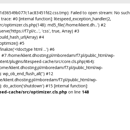
931d36549b077c1ac83451fd2.css.tmp): Failed to open stream: No such
trace: #0 [internal function]: litespeed_exception_handler(2,
/optimizer.cls.php(148): md5_file('/home/klient.dh...') #2
'https://f7.pl/c...', 'css', true, Array) #3
uild_hash_url(Array) #4
optimize() #5
alize('<!doctype html ...') #6
') #7 /home/klient.dhosting.pl/mboredam/f7.pl/public_html/wp-
tent/plugins/litespeed-cache/src/core.cls.php(464):
10 /home/klient.dhosting.pl/mboredam/f7.pl/public_html/wp-
 wp_ob_end_flush_all('') #12
/klient.dhosting.pl/mboredam/f7.pl/public_html/wp-
do_action('shutdown') #15 [internal function]:
eed-cache/src/optimizer.cls.php
on line
148