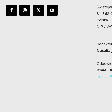
Świętoja
81-368 
Polska
NIP / V
Redaktor
Natalia
Odpowied
ichael 
michael