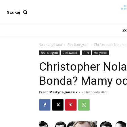
Szukaj
Zd
Strona główna
Bez kategorii
Christopher Nolan
Bez kategorii
Ciekawostki
Film
Hollywood
Christopher Nol
Bonda? Mamy od
Przez
Martyna Janasik
-
23 listopada 2023