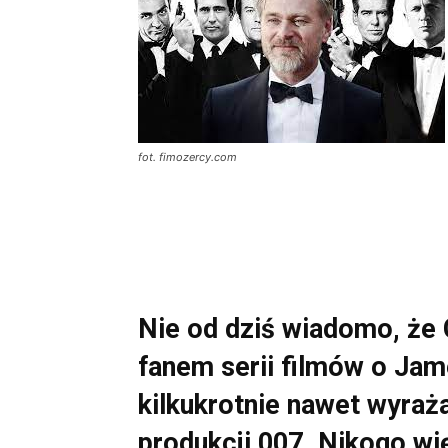
fot. fimozercy.com
Nie od dziś wiadomo, że 
fanem serii filmów o Jam
kilkukrotnie nawet wyraż
produkcji 007. Nikogo wi