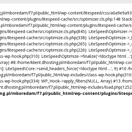
ing.pl/mboredam/f7.pl/public_html/wp-content/litespeed/css/a0a9e9a
ml/wp-content/plugins/litespeed-cache/src/optimizer.cls.php:148 Stack 
ng.pl/mboredam/f7.pl/public_html/wp-content/plugins/litespeed-cache/src
/litespeed-cache/src/optimize.cls.php(845): LiteSpeed\Optimizer->serve(
ns/litespeed-cache/src/optimize.cls.php(338): LiteSpeed\Optimize->_b
ins/litespeed-cache/src/optimize.cls.php(265): LiteSpeed\Optimize->_
s/litespeed-cache/src/optimize.cls.php(226): LiteSpeed\Optimize->_fin
s-wp-hook.php(310): LiteSpeed\Optimize->finalize('<!doctype html ...
, Array) #8 /home/klient.dhosting.pl/mboredam/f7.pl/public_html/wp-con
function]: LiteSpeed\Core->send_headers_force('<!doctype html ...', 9) #
ng.pl/mboredam/f7.pl/public_html/wp-includes/class-wp-hook.php(310):
ass-wp-hook.php(334): WP_Hook->apply_filters(NULL, Array) #13 /home
.dhosting.pl/mboredam/f7.pl/public_html/wp-includes/load.php(1252): 
ng.pl/mboredam/f7.pl/public_html/wp-content/plugins/litesp