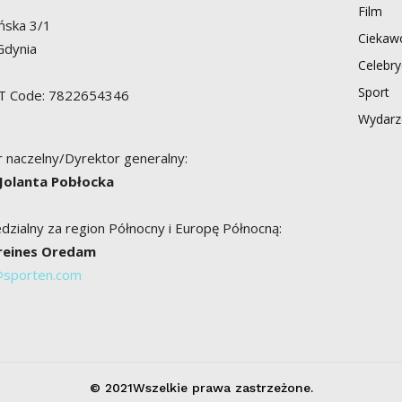
Film
ńska 3/1
Ciekawo
Gdynia
Celebry
Sport
AT Code: 7822654346
Wydarz
 naczelny/Dyrektor generalny:
 Jolanta Pobłocka
zialny za region Północny i Europę Północną:
Breines Oredam
@sporten.com
© 2021Wszelkie prawa zastrzeżone.