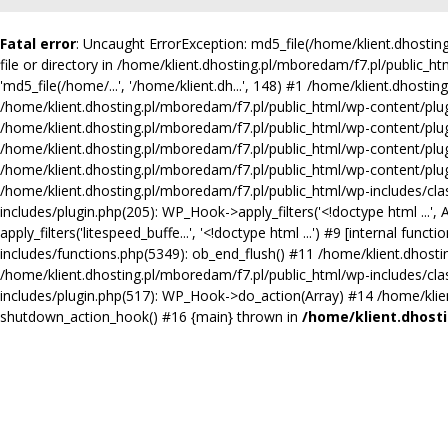
Fatal error
: Uncaught ErrorException: md5_file(/home/klient.dhost
file or directory in /home/klient.dhosting.pl/mboredam/f7.pl/public_ht
'md5_file(/home/...', '/home/klient.dh...', 148) #1 /home/klient.dhosti
/home/klient.dhosting.pl/mboredam/f7.pl/public_html/wp-content/plugins
/home/klient.dhosting.pl/mboredam/f7.pl/public_html/wp-content/plugi
/home/klient.dhosting.pl/mboredam/f7.pl/public_html/wp-content/plug
/home/klient.dhosting.pl/mboredam/f7.pl/public_html/wp-content/plugin
/home/klient.dhosting.pl/mboredam/f7.pl/public_html/wp-includes/clas
includes/plugin.php(205): WP_Hook->apply_filters('<!doctype html ...'
apply_filters('litespeed_buffe...', '<!doctype html ...') #9 [internal 
includes/functions.php(5349): ob_end_flush() #11 /home/klient.dhosti
/home/klient.dhosting.pl/mboredam/f7.pl/public_html/wp-includes/cl
includes/plugin.php(517): WP_Hook->do_action(Array) #14 /home/klient
shutdown_action_hook() #16 {main} thrown in
/home/klient.dhosti