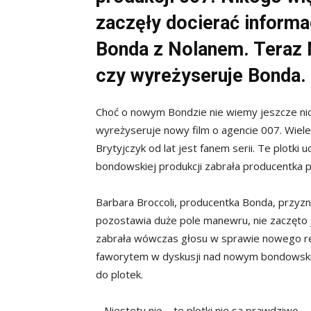
zaczęły docierać inform
Bonda z Nolanem. Teraz N
czy wyreżyseruje Bonda.
Choć o nowym Bondzie nie wiemy jeszcze nic
wyreżyseruje nowy film o agencie 007. Wiele
Brytyjczyk od lat jest fanem serii. Te plotki
bondowskiej produkcji zabrała producentka p
Barbara Broccoli, producentka Bonda, przyzn
pozostawia duże pole manewru, nie zaczęto je
zabrała wówczas głosu w sprawie nowego reżys
faworytem w dyskusji nad nowym bondowski
do plotek.
– Niestety nie – te plotki nie są prawdziwe. 