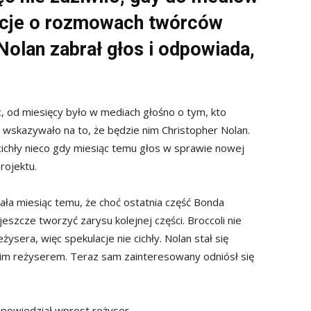
acje o rozmowach twórców
olan zabrał głos i odpowiada,
, od miesięcy było w mediach głośno o tym, kto
 wskazywało na to, że będzie nim Christopher Nolan.
 ucichły nieco gdy miesiąc temu głos w sprawie nowej
rojektu.
ała miesiąc temu, że choć ostatnia część Bonda
szcze tworzyć zarysu kolejnej części. Broccoli nie
era, więc spekulacje nie cichły. Nolan stał się
m reżyserem. Teraz sam zainteresowany odniósł się
– powiedział wprost reżyser.