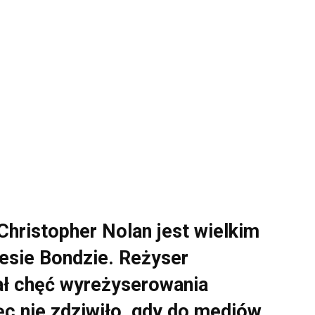
Christopher Nolan jest wielkim
esie Bondzie. Reżyser
ał chęć wyreżyserowania
ęc nie zdziwiło, gdy do mediów