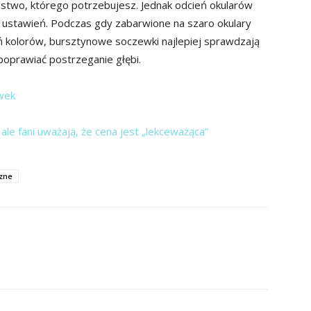
two, którego potrzebujesz. Jednak odcień okularów
h ustawień. Podczas gdy zabarwione na szaro okulary
ń kolorów, bursztynowe soczewki najlepiej sprawdzają
poprawiać postrzeganie głębi.
wek
ale fani uważają, że cena jest „lekceważąca”
zne