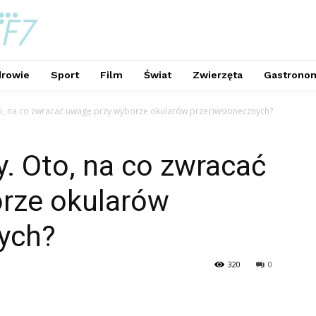
rowie
Sport
Film
Świat
Zwierzęta
Gastrono
o, na co zwracać uwagę przy wyborze okularów przeciwsłonecznych?
. Oto, na co zwracać
rze okularów
ych?
320
0