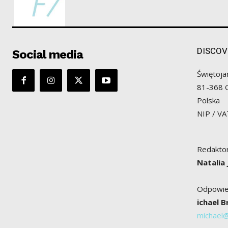
DISCOV
Social media
Świętoja
81-368 
Polska
NIP / V
Redaktor
Natalia
Odpowied
ichael 
michael