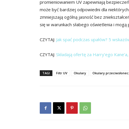
promieniowaniem UV zapewniają bezpieczeńs
może być bardziej odpowiedni dla niektóryc
zmniejszają ogólną jasność bez zniekształce
się w warunkach słabego oświetlenia i mogą 
CZYTAJ:
Jak spać podczas upałów? 5 wskazó
CZYTAJ:
Składają ofertę za Harry’ego Kane’a, 
TAGI
Filtr UV
Okulary
Okulary przeciwsłonec