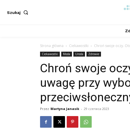
Szukaj
Zd
Strona główna
Ciekawostki
Chroń swoje oczy. Ot
Ciekawostki
Moda
Uroda
Zdrowie
Chroń swoje oczy
uwagę przy wybo
przeciwsłoneczn
Przez
Martyna Janasik
-
29 czerwca 2023