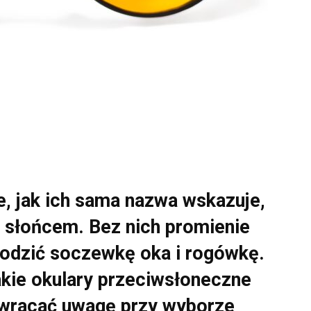
, jak ich sama nazwa wskazuje,
 słońcem. Bez nich promienie
kodzić soczewkę oka i rogówkę.
jakie okulary przeciwsłoneczne
zwracać uwagę przy wyborze