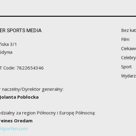
ER SPORTS MEDIA
Bez kat
Film
ńska 3/1
Ciekawo
Gdynia
Celebry
Sport
AT Code: 7822654346
Wydarz
 naczelny/Dyrektor generalny:
 Jolanta Pobłocka
zialny za region Północny i Europę Północną:
Breines Oredam
@sporten.com