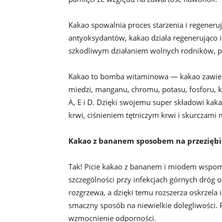
Kakao spowalnia proces starzenia i regeneruj
antyoksydantów, kakao działa regenerująco i
szkodliwym działaniem wolnych rodników, prz
Kakao to bomba witaminowa — kakao zawiera 
miedzi, manganu, chromu, potasu, fosforu, 
A, E i D. Dzięki swojemu super składowi kak
krwi, ciśnieniem tętniczym krwi i skurczami 
Kakao z bananem sposobem na przeziębi
Tak! Picie kakao z bananem i miodem wspoma
szczególności przy infekcjach górnych dró
rozgrzewa, a dzięki temu rozszerza oskrzela 
smaczny sposób na niewielkie dolegliwości. 
wzmocnienie odporności.