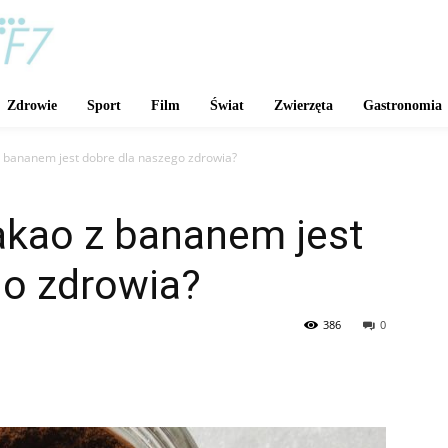
Zdrowie
Sport
Film
Świat
Zwierzęta
Gastronomia
z bananem jest dobre dla naszego zdrowia?
akao z bananem jest
go zdrowia?
386
0