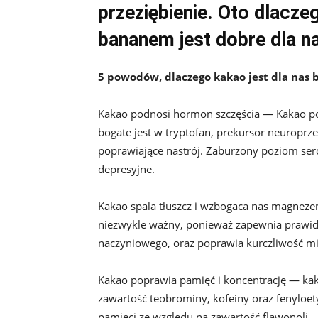
przeziębienie. Oto dlaczeg
bananem jest dobre dla n
5 powodów, dlaczego kakao jest dla nas 
Kakao podnosi hormon szczęścia — Kakao po
bogate jest w tryptofan, prekursor neuroprz
poprawiające nastrój. Zaburzony poziom sero
depresyjne.
Kakao spala tłuszcz i wzbogaca nas magnez
niezwykle ważny, ponieważ zapewnia prawid
naczyniowego, oraz poprawia kurczliwość mi
Kakao poprawia pamięć i koncentrację — kak
zawartość teobrominy, kofeiny oraz fenyloet
pamięci ze względu na zawartość flawonoli.