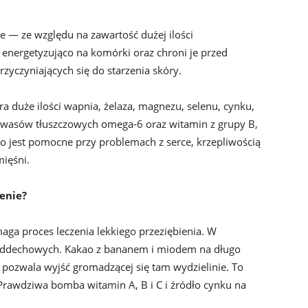
e — ze względu na zawartość dużej ilości
 energetyzująco na komórki oraz chroni je przed
yczyniających się do starzenia skóry.
duże ilości wapnia, żelaza, magnezu, selenu, cynku,
kwasów tłuszczowych omega-6 oraz witamin z grupy B,
ao jest pomocne przy problemach z serce, krzepliwością
mięśni.
enie?
ga proces leczenia lekkiego przeziębienia. W
g oddechowych. Kakao z bananem i miodem na długo
i pozwala wyjść gromadzącej się tam wydzielinie. To
Prawdziwa bomba witamin A, B i C i źródło cynku na