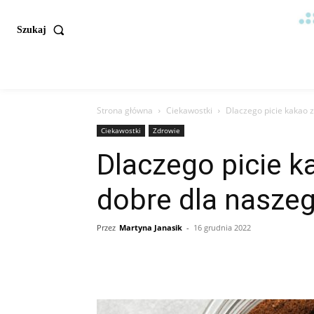
Szukaj
Strona główna
Ciekawostki
Dlaczego picie kakao 
Ciekawostki
Zdrowie
Dlaczego picie k
dobre dla nasze
Przez
Martyna Janasik
-
16 grudnia 2022