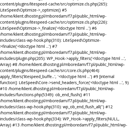
content/plugins/litespeed-cache/src/optimize.cls.php(265):
LiteSpeed\Optimize->_optimize() #5
/home/klient.dhosting.pl/mboredam/f7.pl/public_html/wp-
content/plugins/litespeed-cache/src/optimize.cls.php(226):
LiteSpeed\Optimize->_finalize('<!doctype html ...') #6
/home/klient.dhosting.pl/mboredam/f7.pl/public_html/wp-
includes/class-wp-hook.php(310): LiteSpeed\Optimize-
>finalize('<!doctype html ...') #7
/home/klient.dhosting.pl/mboredam/f7.pl/public_html/wp-
includes/plugin.php(205): WP_Hook->apply_filters('<!doctype html ...',
Array) #8 /home/klient.dhosting.pl/mboredam/f7.pl/public_html/wp-
content/plugins/litespeed-cache/src/core.cls.php(464):
apply_filters('litespeed_buffe...', '<!doctype html ...') #9 [internal
function]: LiteSpeed\Core->send_headers_force('<!doctype html ...', 9)
#10 /home/klient.dhosting.pl/mboredam/f7.pl/public_html/wp-
includes/functions.php(5349): ob_end_flush() #11
/home/klient.dhosting.pl/mboredam/f7.pl/public_html/wp-
includes/class-wp-hook.php(310): wp_ob_end_flush_all('') #12
/home/klient.dhosting.pl/mboredam/f7.pl/public_html/wp-
includes/class-wp-hook.php(334): WP_Hook->apply_filters(NULL,
Array) #13 /home/klient.dhosting.pl/mboredam/f7.pl/public_html/wp-