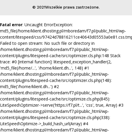
© 2021Wszelkie prawa zastrzeżone.
Fatal error
: Uncaught ErrorException:
md5_file(/home/klient.dhosting.pl/mboredam/f7.pl/public_html/wp-
content/litespeed/css/97424d78816211ce40643d05553a0e81.css.tmp
Failed to open stream: No such file or directory in
/home/klient.dhosting.pl/mboredam/f7.pl/public_html/wp-
content/plugins/litespeed-cache/src/optimizer.cls.php:148 Stack
trace: #0 [internal function]: litespeed_exception_handler(2,
'md5_file(/home/...', '/home/klient.dh...', 148) #1
/home/klient.dhosting.pl/mboredam/f7.pl/public_html/wp-
content/plugins/litespeed-cache/src/optimizer.cls.php(148):
md5_file('/home/klient.dh...') #2
/home/klient.dhosting.pl/mboredam/f7.pl/public_html/wp-
content/plugins/litespeed-cache/src/optimize.cls.php(845):
LiteSpeed\Optimizer->serve('https://f7.pl/t...', 'css', true, Array) #3
/home/klient.dhosting.pl/mboredam/f7.pl/public_html/wp-
content/plugins/litespeed-cache/src/optimize.cls.php(338):
LiteSpeed\Optimize->_build_hash_url(Array) #4
/home/klient.dhosting.pl/mboredam/f7.pl/public_html/wp-