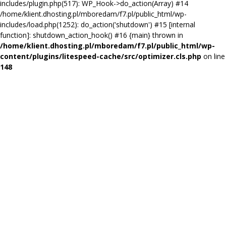
includes/plugin.php(517): WP_Hook->do_action(Array) #14
/home/klient.dhosting.pl/mboredam/f7.pl/public_html/wp-
includes/load.php(1252): do_action('shutdown') #15 [internal
function]: shutdown_action_hook() #16 {main} thrown in
/home/klient.dhosting.pl/mboredam/f7.pl/public_html/wp-
content/plugins/litespeed-cache/src/optimizer.cls.php
on line
148