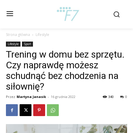
Strona główna
Lifestyle
Lifestyle
Sport
Trening w domu bez sprzętu.
Czy naprawdę możesz
schudnąć bez chodzenia na
siłownię?
Przez
Martyna Janasik
-
16 grudnia 2022
340
0