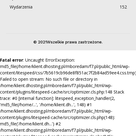
Wydarzenia
152
© 2021Wszelkie prawa zastrzeżone.
Fatal error
: Uncaught ErrorException:
md5_file(/home/klient.dhosting.pl/mboredam/f7.pl/public_html/wp-
content/litespeed/css/7b5619cb96de8f851ac7f2b84ad59ee4.css.tmp)
Failed to open stream: No such file or directory in
/home/klient.dhosting.pl/mboredam/f7.pl/public_html/wp-
content/plugins/litespeed-cache/src/optimizer.cls.php:148 Stack
trace: #0 [internal function]: litespeed_exception_handler(2,
'md5_file(/home/...', '/home/klient.dh...', 148) #1
/home/klient.dhosting.pl/mboredam/f7.pl/public_html/wp-
content/plugins/litespeed-cache/src/optimizer.cls.php(148):
md5_file('/home/klient.dh...') #2
/home/klient.dhosting.pl/mboredam/f7.pl/public_html/wp-