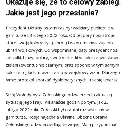
Okazuje się, że to celowy zabieg.
Jakie jest jego przesłanie?
Prezydent Ukrainy ostatni raz był widziany publicznie w
garniturze 23 lutego 2022 roku. Od tej pory nosi stroje,
które swoją kolorystyką, formą i wzorem nawiązują do
ubrań wojskowych. Od wspomnianej daty prezydent nosi
koszulki, bluzy, polary, swetry i kurtki w kolorze wojskowej
zieleni (ewentualnie czarnym) oraz spodnie w tym samym
kolorze o gładkim wzorze lub w wojskowy wzór. Dlaczego
łamie protokół spotkań dyplomatycznych i tak się ubiera?
Strój Wołodymyra Zełenskiego odzwierciedla aktualną
sytuację jego kraju. Kilkanaście godzin po tym, jak 23
lutego 2022 roku Zełenski był ostatni raz widziany w
garniturze, Rosja najechała Ukrainę. Obecne ubrania
Zełenskiego odzwierciedlają tę wojnę. Mają przypominać