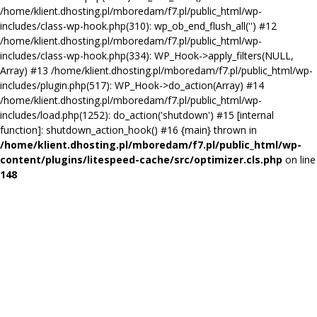
/home/klient.dhosting.pl/mboredam/f7.pl/public_html/wp-
includes/class-wp-hook.php(310): wp_ob_end_flush_all('') #12
/home/klient.dhosting.pl/mboredam/f7.pl/public_html/wp-
includes/class-wp-hook.php(334): WP_Hook->apply_filters(NULL,
Array) #13 /home/klient.dhosting.pl/mboredam/f7.pl/public_html/wp-
includes/plugin.php(517): WP_Hook->do_action(Array) #14
/home/klient.dhosting.pl/mboredam/f7.pl/public_html/wp-
includes/load.php(1252): do_action('shutdown') #15 [internal
function]: shutdown_action_hook() #16 {main} thrown in
/home/klient.dhosting.pl/mboredam/f7.pl/public_html/wp-
content/plugins/litespeed-cache/src/optimizer.cls.php
on line
148