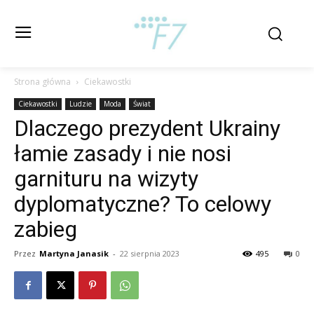
Strona główna
Ciekawostki
Ciekawostki
Ludzie
Moda
Świat
Dlaczego prezydent Ukrainy
łamie zasady i nie nosi
garnituru na wizyty
dyplomatyczne? To celowy
zabieg
Przez
Martyna Janasik
-
22 sierpnia 2023
495
0