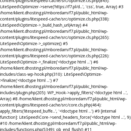
content/plugins/litespeed-cache/src/optimize.cls.php(845):
LiteSpeed\Optimizer->serve('https://f7.pl/d...', 'css', true, Array) #3
/home/klient.dhosting.pl/mboredam/f7.pl/public_html/wp-
content/plugins/litespeed-cache/src/optimize.cls.php(338):
LiteSpeed\Optimize->_build_hash_url(Array) #4
/home/klient.dhosting.pl/mboredam/f7.pl/public_html/wp-
content/plugins/litespeed-cache/src/optimize.cls.php(265):
LiteSpeed\Optimize->_optimize() #5
/home/klient.dhosting.pl/mboredam/f7.pl/public_html/wp-
content/plugins/litespeed-cache/src/optimize.cls.php(226):
LiteSpeed\Optimize->_finalize('<!doctype html ...') #6
/home/klient.dhosting.pl/mboredam/f7.pl/public_html/wp-
includes/class-wp-hook.php(310): LiteSpeed\Optimize-
>finalize('<!doctype html ...') #7
/home/klient.dhosting.pl/mboredam/f7.pl/public_html/wp-
includes/plugin.php(205): WP_Hook->apply_filters('<!doctype html ...',
Array) #8 /home/klient.dhosting.pl/mboredam/f7.pl/public_html/wp-
content/plugins/litespeed-cache/src/core.cls.php(464):
apply_filters('litespeed_buffe...', '<!doctype html ...') #9 [internal
function]: LiteSpeed\Core->send_headers_force('<!doctype html ...', 9)
#10 /home/klient.dhosting.pl/mboredam/f7.pl/public_html/wp-
includes/functions.php(5349): ob_end_flush() #11