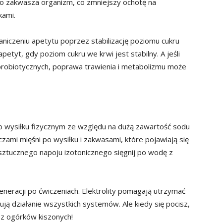
ko zakwasza organizm, co zmniejszy ochotę na
kami.
iczeniu apetytu poprzez stabilizację poziomu cukru
petyt, gdy poziom cukru we krwi jest stabilny. A jeśli
 probiotycznych, poprawa trawienia i metabolizmu może
 wysiłku fizycznym ze względu na dużą zawartość sodu
czami mięśni po wysiłku i zakwasami, które pojawiają się
sztucznego napoju izotonicznego sięgnij po wodę z
eracji po ćwiczeniach. Elektrolity pomagają utrzymać
ą działanie wszystkich systemów. Ale kiedy się pocisz,
 z ogórków kiszonych!