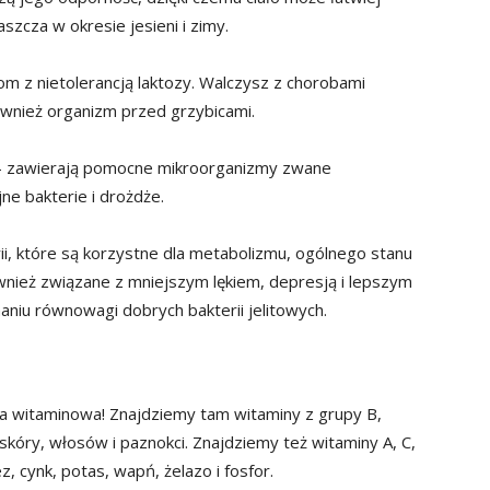
szcza w okresie jesieni i zimy.
m z nietolerancją laktozy. Walczysz z chorobami
wnież organizm przed grzybicami.
k – zawierają pomocne mikroorganizmy zwane
ne bakterie i drożdże.
ii, które są korzystne dla metabolizmu, ogólnego stanu
ównież związane z mniejszym lękiem, depresją i lepszym
niu równowagi dobrych bakterii jelitowych.
a witaminowa! Znajdziemy tam witaminy z grupy B,
kóry, włosów i paznokci. Znajdziemy też witaminy A, C,
z, cynk, potas, wapń, żelazo i fosfor.