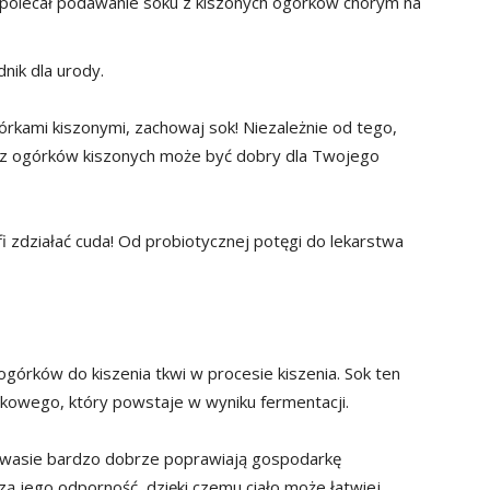
.e. polecał podawanie soku z kiszonych ogórków chorym na
dnik dla urody.
rkami kiszonymi, zachowaj sok! Niezależnie od tego,
sok z ogórków kiszonych może być dobry dla Twojego
i zdziałać cuda! Od probiotycznej potęgi do lekarstwa
górków do kiszenia tkwi w procesie kiszenia. Sok ten
owego, który powstaje w wyniku fermentacji.
w kwasie bardzo dobrze poprawiają gospodarkę
jego odporność, dzięki czemu ciało może łatwiej