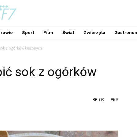
rowie
Sport
Film
Świat
Zwierzęta
Gastrono
sok z ogórków kiszonych?
pić sok z ogórków
990
0