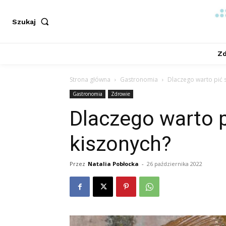
Szukaj
Zd
Strona główna
Gastronomia
Dlaczego warto pić 
Gastronomia
Zdrowie
Dlaczego warto 
kiszonych?
Przez
Natalia Pobłocka
-
26 października 2022