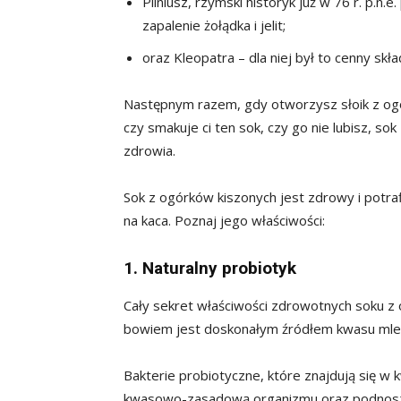
Pliniusz, rzymski historyk już w 76 r. p.n
zapalenie żołądka i jelit;
oraz Kleopatra – dla niej był to cenny skła
Następnym razem, gdy otworzysz słoik z ogó
czy smakuje ci ten sok, czy go nie lubisz, 
zdrowia.
Sok z ogórków kiszonych jest zdrowy i potraf
na kaca. Poznaj jego właściwości:
1. Naturalny probiotyk
Cały sekret właściwości zdrowotnych soku z o
bowiem jest doskonałym źródłem kwasu mlek
Bakterie probiotyczne, które znajdują się 
kwasowo-zasadową organizmu oraz podnoszą 