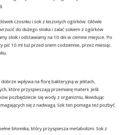
ą.
łówek czosnku i sok z kiszonych ogórków. Główki
wrzucić do dużego słoika i zalać sokiem z ogórków
amy słoik i odstawiamy na 10 dni w ciemne miejsce. Po
 pić 10 ml tuż przed snem codziennie, przez miesiąc.
oku.
dobrze wpływa na florę bakteryjną w jelitach,
, które przyspieszają przemianę materii. Jeśli
rków pozbędziecie się wody z organizmu, likwidując
 zmagających się z nadwagą. Sok ten pomaga też pozbyć
ełne błonnika, który przyspiesza metabolizm. Sok z