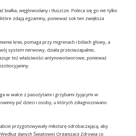
białka, węglowodany i tłuszcze. Poleca się go nie tylko
 które zdają egzaminy, ponieważ sok ten zwiększa
nienie krwi, pomaga przy migrenach i bólach głowy, a
wój system nerwowy, działa przeciwzapalnie,
azuje też właściwości antynowotworowe, ponieważ
zotiocyjaniny.
ga w walce z pasożytami i grzybami żyjącymi w
owinny pić dzieci i osoby, u których zdiagnozowano
babcie przygotowywały miksturę odrobaczającą, aby
. Według danych Światowej Organizacji Zdrowia co