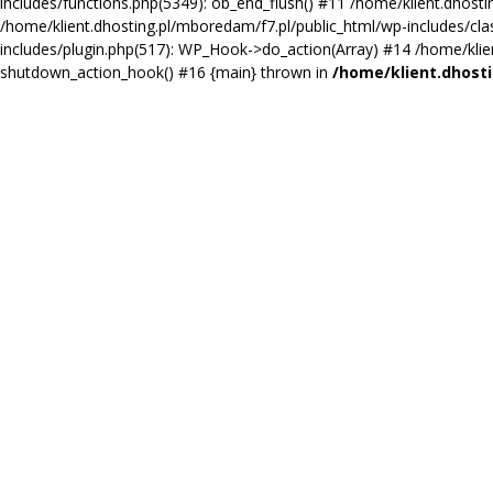
includes/functions.php(5349): ob_end_flush() #11 /home/klient.dhosti
/home/klient.dhosting.pl/mboredam/f7.pl/public_html/wp-includes/cl
includes/plugin.php(517): WP_Hook->do_action(Array) #14 /home/klient
shutdown_action_hook() #16 {main} thrown in
/home/klient.dhosti