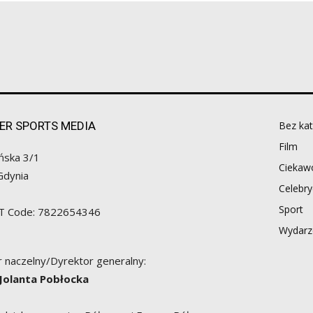
ER SPORTS MEDIA
Bez kat
Film
ńska 3/1
Ciekawo
Gdynia
Celebry
Sport
AT Code: 7822654346
Wydarz
 naczelny/Dyrektor generalny:
 Jolanta Pobłocka