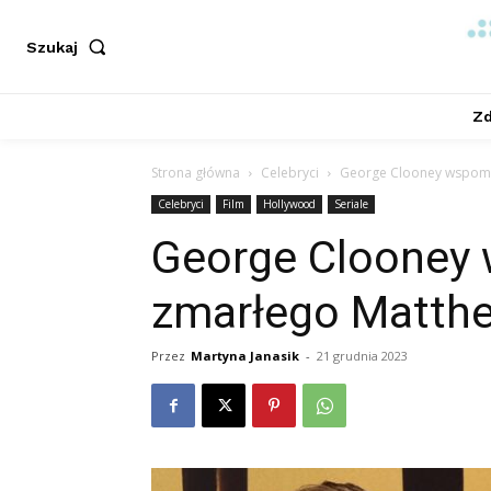
Szukaj
Zd
Strona główna
Celebryci
George Clooney wspomi
Celebryci
Film
Hollywood
Seriale
George Clooney
zmarłego Matthe
Przez
Martyna Janasik
-
21 grudnia 2023