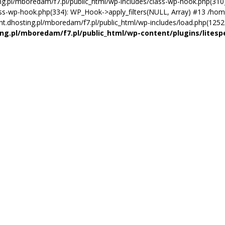
ng.pl/mboredam/f7.pl/public_html/wp-includes/class-wp-hook.php(310):
ass-wp-hook.php(334): WP_Hook->apply_filters(NULL, Array) #13 /home
.dhosting.pl/mboredam/f7.pl/public_html/wp-includes/load.php(1252): 
ng.pl/mboredam/f7.pl/public_html/wp-content/plugins/litesp