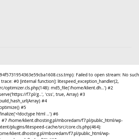
6794f5731954363e59cba1608.css.tmp): Failed to open stream: No such
trace: #0 [internal function]: litespeed_exception_handler(2,
/optimizer.cls.php(148): md5_file('/home/klient.dh...') #2
'https://f7.pl/g...', 'css', true, Array) #3
uild_hash_url(Array) #4
optimize() #5
alize('<!doctype html ...') #6
') #7 /home/klient.dhosting.pl/mboredam/f7.pl/public_html/wp-
tent/plugins/litespeed-cache/src/core.cls.php(464):
10 /home/klient.dhosting.pl/mboredam/f7.pl/public_html/wp-