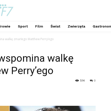
rowie
Sport
Film
Świat
Zwierzęta
Gastrono
na walkę zmarłego Matthew Perry’ego
 wspomina walkę
w Perry’ego
514
0