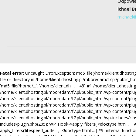
Odpowied
ichael 
michael
Fatal error
: Uncaught ErrorException: md5_file(/home/klient.dhost
file or directory in /home/klient.dhosting.pl/mboredam/f7.pl/public_ht
'md5_file(/home/...', '/home/klient.dh...', 148) #1 /home/klient.dhosti
/home/klient.dhosting.pl/mboredam/f7.pl/public_html/wp-content/plugins
/home/klient.dhosting.pl/mboredam/f7.pl/public_html/wp-content/plugi
/home/klient.dhosting.pl/mboredam/f7.pl/public_html/wp-content/plug
/home/klient.dhosting.pl/mboredam/f7.pl/public_html/wp-content/plugin
/home/klient.dhosting.pl/mboredam/f7.pl/public_html/wp-includes/clas
includes/plugin.php(205): WP_Hook->apply_filters('<!doctype html ...'
apply_filters('litespeed_buffe...', '<!doctype html ...') #9 [internal 