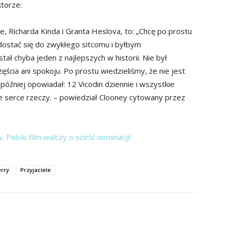
ktorze:
, Richarda Kinda i Granta Heslova, to: „Chcę po prostu
 dostać się do zwykłego sitcomu i byłbym
tał chyba jeden z najlepszych w historii. Nie był
zęścia ani spokoju. Po prostu wiedzieliśmy, że nie jest
o później opowiadał: 12 Vicodin dziennie i wszystkie
ce serce rzeczy. – powiedział Clooney cytowany przez
 Polski film walczy o sześć nominacji!
rry
Przyjaciele