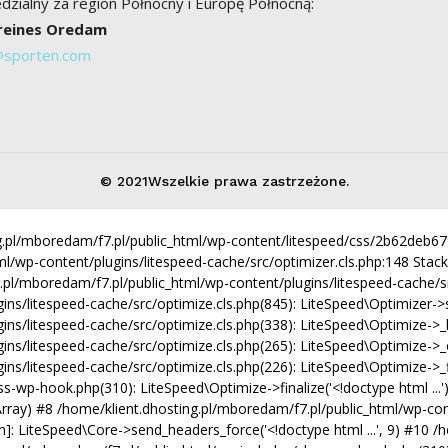
zialny za region Północny i Europę Północną:
Breines Oredam
@sporten.com
© 2021Wszelkie prawa zastrzeżone.
ing.pl/mboredam/f7.pl/public_html/wp-content/litespeed/css/2b62deb
ml/wp-content/plugins/litespeed-cache/src/optimizer.cls.php:148 Stack 
ng.pl/mboredam/f7.pl/public_html/wp-content/plugins/litespeed-cache/src
/litespeed-cache/src/optimize.cls.php(845): LiteSpeed\Optimizer->serve(
ns/litespeed-cache/src/optimize.cls.php(338): LiteSpeed\Optimize->_b
ins/litespeed-cache/src/optimize.cls.php(265): LiteSpeed\Optimize->_
s/litespeed-cache/src/optimize.cls.php(226): LiteSpeed\Optimize->_fin
s-wp-hook.php(310): LiteSpeed\Optimize->finalize('<!doctype html ...
, Array) #8 /home/klient.dhosting.pl/mboredam/f7.pl/public_html/wp-con
function]: LiteSpeed\Core->send_headers_force('<!doctype html ...', 9) #