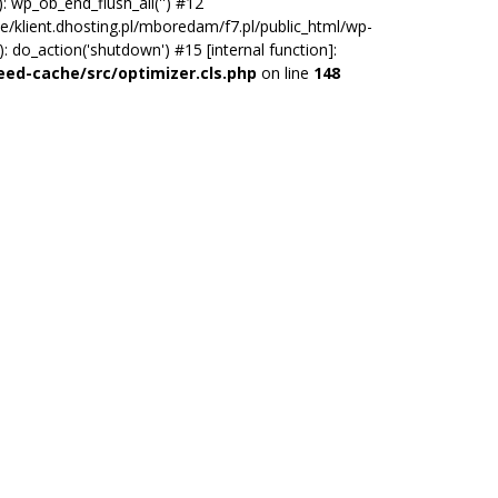
 wp_ob_end_flush_all('') #12
/klient.dhosting.pl/mboredam/f7.pl/public_html/wp-
do_action('shutdown') #15 [internal function]:
eed-cache/src/optimizer.cls.php
on line
148