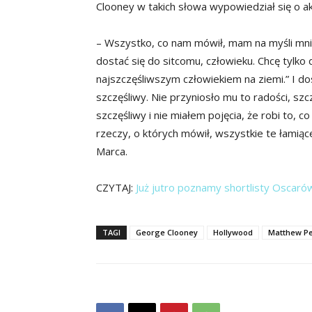
Clooney w takich słowa wypowiedział się o a
– Wszystko, co nam mówił, mam na myśli mnie
dostać się do sitcomu, człowieku. Chcę tylko
najszczęśliwszym człowiekiem na ziemi.” I dos
szczęśliwy. Nie przyniosło mu to radości, szc
szczęśliwy i nie miałem pojęcia, że robi to, c
rzeczy, o których mówił, wszystkie te łamią
Marca.
CZYTAJ:
Już jutro poznamy shortlisty Oscarów.
TAGI
George Clooney
Hollywood
Matthew Pe