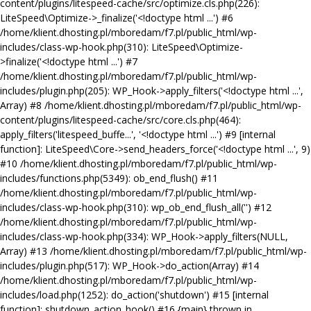
content/plugins/litespeed-cache/src/optimize.cls.php(226):
LiteSpeed\Optimize->_finalize('<!doctype html ...') #6
/home/klient.dhosting.pl/mboredam/f7.pl/public_html/wp-
includes/class-wp-hook.php(310): LiteSpeed\Optimize-
>finalize('<!doctype html ...') #7
/home/klient.dhosting.pl/mboredam/f7.pl/public_html/wp-
includes/plugin.php(205): WP_Hook->apply_filters('<!doctype html ...',
Array) #8 /home/klient.dhosting.pl/mboredam/f7.pl/public_html/wp-
content/plugins/litespeed-cache/src/core.cls.php(464):
apply_filters('litespeed_buffe...', '<!doctype html ...') #9 [internal
function]: LiteSpeed\Core->send_headers_force('<!doctype html ...', 9)
#10 /home/klient.dhosting.pl/mboredam/f7.pl/public_html/wp-
includes/functions.php(5349): ob_end_flush() #11
/home/klient.dhosting.pl/mboredam/f7.pl/public_html/wp-
includes/class-wp-hook.php(310): wp_ob_end_flush_all('') #12
/home/klient.dhosting.pl/mboredam/f7.pl/public_html/wp-
includes/class-wp-hook.php(334): WP_Hook->apply_filters(NULL,
Array) #13 /home/klient.dhosting.pl/mboredam/f7.pl/public_html/wp-
includes/plugin.php(517): WP_Hook->do_action(Array) #14
/home/klient.dhosting.pl/mboredam/f7.pl/public_html/wp-
includes/load.php(1252): do_action('shutdown') #15 [internal
function]: shutdown_action_hook() #16 {main} thrown in