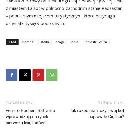
246-kilometrowy odcinek drogi ekspresowej łączącej Delhi
z miastem Lalsot w północno-zachodnim stanie Radżastan
– popularnym miejscem turystycznym, które przyciąga
dziesiątki tysięcy podróżnych.
TAGI
Bombaj
Delhi
drogi
Indie
infrastruktura
Poprzedni artykuł
Następny artykuł
Ferrero Rocher i Raffaello
Jak rozpoznać, czy Twój kot
wprowadzają na rynek
naprawdę Cię lubi?
pierwszą linię lodów!