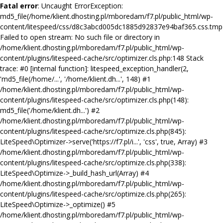
Fatal error
: Uncaught ErrorException:
md5_file(/home/klient.dhosting.pl/mboredam/f7.pl/public_html/wp-
content/litespeed/css/d8c3abcd005dc1885d92837e94baf365.css.tmp)
Failed to open stream: No such file or directory in
/home/klient.dhosting.pl/mboredam/f7.pl/public_html/wp-
content/plugins/litespeed-cache/src/optimizer.cls.php:148 Stack
trace: #0 [internal function]: litespeed_exception_handler(2,
'md5_file(/home/...', '/home/klient.dh...', 148) #1
/home/klient.dhosting.pl/mboredam/f7.pl/public_html/wp-
content/plugins/litespeed-cache/src/optimizer.cls.php(148):
md5_file('/home/klient.dh...') #2
/home/klient.dhosting.pl/mboredam/f7.pl/public_html/wp-
content/plugins/litespeed-cache/src/optimize.cls.php(845):
LiteSpeed\Optimizer->serve('https://f7.pl/i...', 'css', true, Array) #3
/home/klient.dhosting.pl/mboredam/f7.pl/public_html/wp-
content/plugins/litespeed-cache/src/optimize.cls.php(338):
LiteSpeed\Optimize->_build_hash_url(Array) #4
/home/klient.dhosting.pl/mboredam/f7.pl/public_html/wp-
content/plugins/litespeed-cache/src/optimize.cls.php(265):
LiteSpeed\Optimize->_optimize() #5
/home/klient.dhosting.pl/mboredam/f7.pl/public_html/wp-