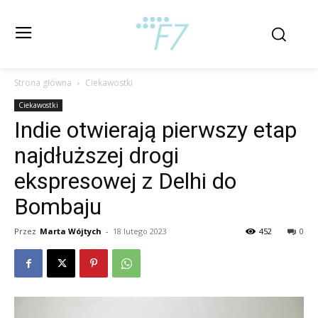
Strona główna
Ciekawostki
Ciekawostki
Indie otwierają pierwszy etap
najdłuższej drogi
ekspresowej z Delhi do
Bombaju
Przez
Marta Wójtych
-
18 lutego 2023
452
0