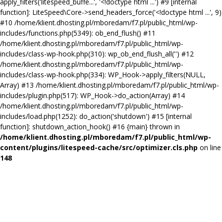
apply_filters('litespeed_buffe...', '<!doctype html ...') #9 [internal
function]: LiteSpeed\Core->send_headers_force('<!doctype html ...', 9)
#10 /home/klient.dhosting.pl/mboredam/f7.pl/public_html/wp-
includes/functions.php(5349): ob_end_flush() #11
/home/klient.dhosting.pl/mboredam/f7.pl/public_html/wp-
includes/class-wp-hook.php(310): wp_ob_end_flush_all('') #12
/home/klient.dhosting.pl/mboredam/f7.pl/public_html/wp-
includes/class-wp-hook.php(334): WP_Hook->apply_filters(NULL,
Array) #13 /home/klient.dhosting.pl/mboredam/f7.pl/public_html/wp-
includes/plugin.php(517): WP_Hook->do_action(Array) #14
/home/klient.dhosting.pl/mboredam/f7.pl/public_html/wp-
includes/load.php(1252): do_action('shutdown') #15 [internal
function]: shutdown_action_hook() #16 {main} thrown in
/home/klient.dhosting.pl/mboredam/f7.pl/public_html/wp-
content/plugins/litespeed-cache/src/optimizer.cls.php
on line
148