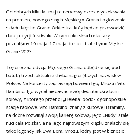
Od dobrych kilku lat maj to nerwowy okres wyczekiwania
na premierę nowego singla Męskiego Grania i ogłoszenie
składu Męskie Granie Orkiestra, któy będzie przewodzić
danej edycji festiwalu. W tym roku skład orkiestry
poznaliśmy 10 maja. 17 maja do sieci trafił hymn Męskie
Granie 2023.
Tegoroczna edycja Męskiego Grania odbędzie się pod
batutą trzech aktualnie chyba najgorętszych nazwisk w
Polsce. Na koncerty zapraszają bowiem Igo, Mrozu i Vito
Bambino. Igo wydał niedawno swój debiutancki album
solowy, z którego przebój „Helena” podbił ogólnopolskie
stacje radiowe. Vito Bambino, znany z kultowej Bitaminy,
na dobre rozwinął swoją karierę solową, jego „Nudy” stale
nuci cała Polska”, a na jego najnowszym krążku znalazły się
takie legendy jak Ewa Bem. Mrozu, który jest w biznesie