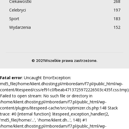
Ciekawostki
268
Celebryci
197
Sport
183
Wydarzenia
152
© 2021Wszelkie prawa zastrzeżone.
Fatal error
: Uncaught ErrorException:
md5_file(/home/klient.dhosting.pl/mboredam/f7.pl/public_html/wp-
content/litespeed/css/ef91c0fbeab4713725972226503c435f.css.tmp)
Failed to open stream: No such file or directory in
/home/klient.dhosting.pl/mboredam/f7.pl/public_html/wp-
content/plugins/litespeed-cache/src/optimizer.cls.php:148 Stack
trace: #0 [internal function]: litespeed_exception_handler(2,
'md5_file(/home/...', '/home/klient.dh...', 148) #1
/home/klient.dhosting.pl/mboredam/f7.pl/public_html/wp-