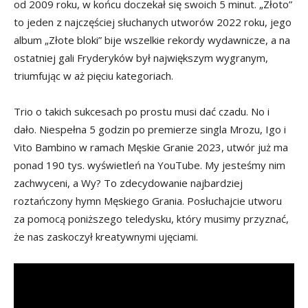
od 2009 roku, w końcu doczekał się swoich 5 minut. „Złoto”
to jeden z najczęściej słuchanych utworów 2022 roku, jego
album „Złote bloki” bije wszelkie rekordy wydawnicze, a na
ostatniej gali Fryderyków był największym wygranym,
triumfując w aż pięciu kategoriach.
Trio o takich sukcesach po prostu musi dać czadu. No i
dało. Niespełna 5 godzin po premierze singla Mrozu, Igo i
Vito Bambino w ramach Męskie Granie 2023, utwór już ma
ponad 190 tys. wyświetleń na YouTube. My jesteśmy nim
zachwyceni, a Wy? To zdecydowanie najbardziej
roztańczony hymn Męskiego Grania. Posłuchajcie utworu
za pomocą poniższego teledysku, który musimy przyznać,
że nas zaskoczył kreatywnymi ujęciami.