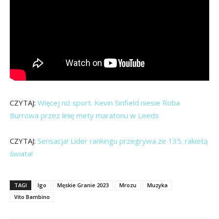
CZYTAJ:
Więcej niż sport. Kevin Sinfield niesie Roba
Burrowa przez linię mety maratonu w Leeds
CZYTAJ:
Sensacja! Lider rankingu przegrywa ze 135. rakietą
świata!
TAGI
Igo
Męskie Granie 2023
Mrozu
Muzyka
Vito Bambino