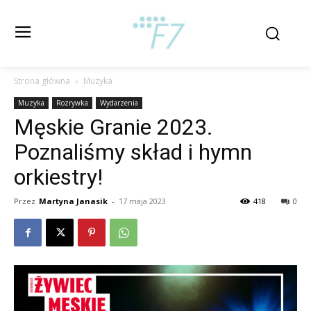
Strona główna
Muzyka
Muzyka
Rozrywka
Wydarzenia
Męskie Granie 2023.
Poznaliśmy skład i hymn
orkiestry!
Przez
Martyna Janasik
-
17 maja 2023
418
0