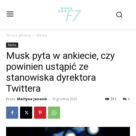
Strona główna
Media
Media
Musk pyta w ankiecie, czy
powinien ustąpić ze
stanowiska dyrektora
Twittera
Przez
Martyna Janasik
-
19 grudnia 2022
311
0