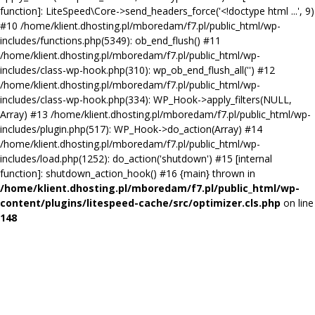
function]: LiteSpeed\Core->send_headers_force('<!doctype html ...', 9)
#10 /home/klient.dhosting.pl/mboredam/f7.pl/public_html/wp-
includes/functions.php(5349): ob_end_flush() #11
/home/klient.dhosting.pl/mboredam/f7.pl/public_html/wp-
includes/class-wp-hook.php(310): wp_ob_end_flush_all('') #12
/home/klient.dhosting.pl/mboredam/f7.pl/public_html/wp-
includes/class-wp-hook.php(334): WP_Hook->apply_filters(NULL,
Array) #13 /home/klient.dhosting.pl/mboredam/f7.pl/public_html/wp-
includes/plugin.php(517): WP_Hook->do_action(Array) #14
/home/klient.dhosting.pl/mboredam/f7.pl/public_html/wp-
includes/load.php(1252): do_action('shutdown') #15 [internal
function]: shutdown_action_hook() #16 {main} thrown in
/home/klient.dhosting.pl/mboredam/f7.pl/public_html/wp-
content/plugins/litespeed-cache/src/optimizer.cls.php
on line
148