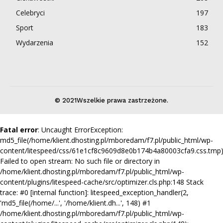
Celebryci
197
Sport
183
Wydarzenia
152
© 2021Wszelkie prawa zastrzeżone.
Fatal error
: Uncaught ErrorException:
md5_file(/home/klient.dhosting.pl/mboredam/f7.pl/public_html/wp-
content/litespeed/css/61e1cf8c9609d8e0b174b4a80003cfa9.css.tmp)
Failed to open stream: No such file or directory in
/home/klient.dhosting.pl/mboredam/f7.pl/public_html/wp-
content/plugins/litespeed-cache/src/optimizer.cls.php:148 Stack
trace: #0 [internal function]: litespeed_exception_handler(2,
'md5_file(/home/...', '/home/klient.dh...', 148) #1
/home/klient.dhosting.pl/mboredam/f7.pl/public_html/wp-