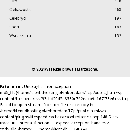
Film
316
Ciekawostki
268
Celebryci
197
Sport
183
Wydarzenia
152
© 2021Wszelkie prawa zastrzeżone.
Fatal error
: Uncaught ErrorException:
md5_file(/home/klient.dhosting.pl/mboredam/f7.pl/public_html/wp-
content/litespeed/css/93cbd20d5d8530c762eacb9e167f73e6.css.tmp)
Failed to open stream: No such file or directory in
/home/klient.dhosting.pl/mboredam/f7.pl/public_html/wp-
content/plugins/litespeed-cache/src/optimizer.cls.php:148 Stack
trace: #0 [internal function]: litespeed_exception_handler(2,
'md5_file(/home/...', '/home/klient.dh...', 148) #1