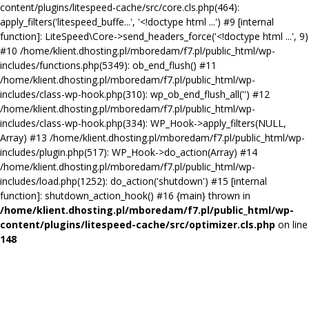
content/plugins/litespeed-cache/src/core.cls.php(464):
apply_filters('litespeed_buffe...', '<!doctype html ...') #9 [internal
function]: LiteSpeed\Core->send_headers_force('<!doctype html ...', 9)
#10 /home/klient.dhosting.pl/mboredam/f7.pl/public_html/wp-
includes/functions.php(5349): ob_end_flush() #11
/home/klient.dhosting.pl/mboredam/f7.pl/public_html/wp-
includes/class-wp-hook.php(310): wp_ob_end_flush_all('') #12
/home/klient.dhosting.pl/mboredam/f7.pl/public_html/wp-
includes/class-wp-hook.php(334): WP_Hook->apply_filters(NULL,
Array) #13 /home/klient.dhosting.pl/mboredam/f7.pl/public_html/wp-
includes/plugin.php(517): WP_Hook->do_action(Array) #14
/home/klient.dhosting.pl/mboredam/f7.pl/public_html/wp-
includes/load.php(1252): do_action('shutdown') #15 [internal
function]: shutdown_action_hook() #16 {main} thrown in
/home/klient.dhosting.pl/mboredam/f7.pl/public_html/wp-
content/plugins/litespeed-cache/src/optimizer.cls.php
on line
148