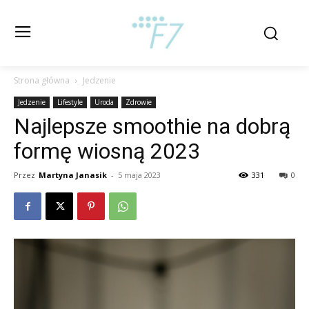
Strona główna
Jedzenie
Jedzenie
Lifestyle
Uroda
Zdrowie
Najlepsze smoothie na dobrą
formę wiosną 2023
Przez
Martyna Janasik
-
5 maja 2023
331
0