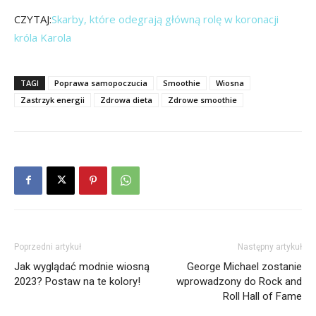
CZYTAJ:
Skarby, które odegrają główną rolę w koronacji
króla Karola
TAGI
Poprawa samopoczucia
Smoothie
Wiosna
Zastrzyk energii
Zdrowa dieta
Zdrowe smoothie
Poprzedni artykuł
Następny artykuł
Jak wyglądać modnie wiosną
George Michael zostanie
2023? Postaw na te kolory!
wprowadzony do Rock and
Roll Hall of Fame