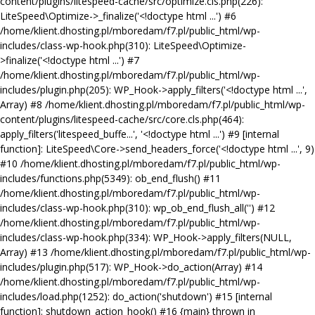
content/plugins/litespeed-cache/src/optimize.cls.php(226):
LiteSpeed\Optimize->_finalize('<!doctype html ...') #6
/home/klient.dhosting.pl/mboredam/f7.pl/public_html/wp-
includes/class-wp-hook.php(310): LiteSpeed\Optimize-
>finalize('<!doctype html ...') #7
/home/klient.dhosting.pl/mboredam/f7.pl/public_html/wp-
includes/plugin.php(205): WP_Hook->apply_filters('<!doctype html ...',
Array) #8 /home/klient.dhosting.pl/mboredam/f7.pl/public_html/wp-
content/plugins/litespeed-cache/src/core.cls.php(464):
apply_filters('litespeed_buffe...', '<!doctype html ...') #9 [internal
function]: LiteSpeed\Core->send_headers_force('<!doctype html ...', 9)
#10 /home/klient.dhosting.pl/mboredam/f7.pl/public_html/wp-
includes/functions.php(5349): ob_end_flush() #11
/home/klient.dhosting.pl/mboredam/f7.pl/public_html/wp-
includes/class-wp-hook.php(310): wp_ob_end_flush_all('') #12
/home/klient.dhosting.pl/mboredam/f7.pl/public_html/wp-
includes/class-wp-hook.php(334): WP_Hook->apply_filters(NULL,
Array) #13 /home/klient.dhosting.pl/mboredam/f7.pl/public_html/wp-
includes/plugin.php(517): WP_Hook->do_action(Array) #14
/home/klient.dhosting.pl/mboredam/f7.pl/public_html/wp-
includes/load.php(1252): do_action('shutdown') #15 [internal
function]: shutdown_action_hook() #16 {main} thrown in