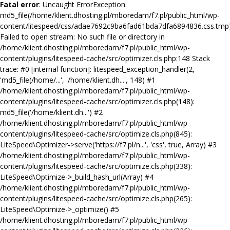
Fatal error
: Uncaught ErrorException:
md5_file(/home/klient.dhosting.pl/mboredam/f7.pl/public_html/wp-
content/litespeed/css/adae7692c9ba6fad61bda7dfa6894836.css.tmp)
Failed to open stream: No such file or directory in
/home/klient.dhosting.pl/mboredam/f7.pl/public_html/wp-
content/plugins/litespeed-cache/src/optimizer.cls.php:148 Stack
trace: #0 [internal function]: litespeed_exception_handler(2,
'md5_file(/home/...', '/home/klient.dh...', 148) #1
/home/klient.dhosting.pl/mboredam/f7.pl/public_html/wp-
content/plugins/litespeed-cache/src/optimizer.cls.php(148):
md5_file('/home/klient.dh...') #2
/home/klient.dhosting.pl/mboredam/f7.pl/public_html/wp-
content/plugins/litespeed-cache/src/optimize.cls.php(845):
LiteSpeed\Optimizer->serve('https://f7.pl/n...', 'css', true, Array) #3
/home/klient.dhosting.pl/mboredam/f7.pl/public_html/wp-
content/plugins/litespeed-cache/src/optimize.cls.php(338):
LiteSpeed\Optimize->_build_hash_url(Array) #4
/home/klient.dhosting.pl/mboredam/f7.pl/public_html/wp-
content/plugins/litespeed-cache/src/optimize.cls.php(265):
LiteSpeed\Optimize->_optimize() #5
/home/klient.dhosting.pl/mboredam/f7.pl/public_html/wp-