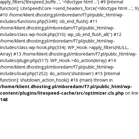
apply_filters('litespeed_buffe...', '<!doctype html ...') #9 [internal
function]: LiteSpeed\Core->send_headers_force('<!doctype html ...', 9)
#10 /home/klient.dhosting.pl/mboredam/f7.pl/public_html/wp-
includes/functions.php(5349): ob_end_flush() #11
/home/klient.dhosting.pl/mboredam/f7.pl/public_html/wp-
includes/class-wp-hook.php(310): wp_ob_end_flush_all('') #12
/home/klient.dhosting.pl/mboredam/f7.pl/public_html/wp-
includes/class-wp-hook.php(334): WP_Hook->apply_filters(NULL,
Array) #13 /home/klient.dhosting.pl/mboredam/f7.pl/public_html/wp-
includes/plugin.php(517): WP_Hook->do_action(Array) #14
/home/klient.dhosting.pl/mboredam/f7.pl/public_html/wp-
includes/load.php(1252): do_action('shutdown') #15 [internal
function]: shutdown_action_hook() #16 {main} thrown in
/home/klient.dhosting.pl/mboredam/f7.pl/public_html/wp-
content/plugins/litespeed-cache/src/optimizer.cls.php
on line
148