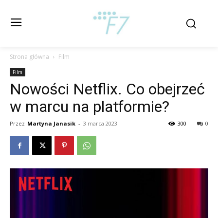
Strona główna
Film
Film
Nowości Netflix. Co obejrzeć
w marcu na platformie?
Przez
Martyna Janasik
-
3 marca 2023
300
0