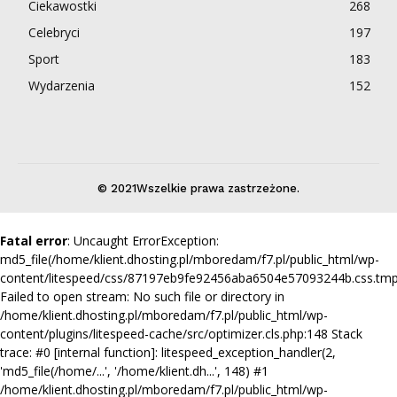
Ciekawostki
268
Celebryci
197
Sport
183
Wydarzenia
152
© 2021Wszelkie prawa zastrzeżone.
Fatal error
: Uncaught ErrorException:
md5_file(/home/klient.dhosting.pl/mboredam/f7.pl/public_html/wp-
content/litespeed/css/87197eb9fe92456aba6504e57093244b.css.tmp
Failed to open stream: No such file or directory in
/home/klient.dhosting.pl/mboredam/f7.pl/public_html/wp-
content/plugins/litespeed-cache/src/optimizer.cls.php:148 Stack
trace: #0 [internal function]: litespeed_exception_handler(2,
'md5_file(/home/...', '/home/klient.dh...', 148) #1
/home/klient.dhosting.pl/mboredam/f7.pl/public_html/wp-