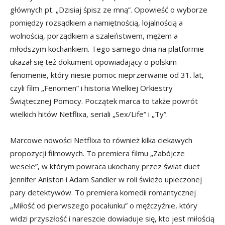
głównych pt. „Dzisiaj śpisz ze mną”. Opowieść o wyborze
pomiędzy rozsądkiem a namiętnością, lojalnością a
wolnością, porządkiem a szaleństwem, mężem a
młodszym kochankiem. Tego samego dnia na platformie
ukazał się też dokument opowiadający o polskim
fenomenie, który niesie pomoc nieprzerwanie od 31. lat,
czyli film „Fenomen” i historia Wielkiej Orkiestry
Świątecznej Pomocy. Początek marca to także powrót
wielkich hitów Netflixa, seriali „Sex/Life” i „Ty”.
Marcowe nowości Netflixa to również kilka ciekawych
propozycji filmowych. To premiera filmu „Zabójcze
wesele”, w którym powraca ukochany przez świat duet
Jennifer Aniston i Adam Sandler w roli świeżo upieczonej
pary detektywów. To premiera komedii romantycznej
„Miłość od pierwszego pocałunku” o mężczyźnie, który
widzi przyszłość i nareszcie dowiaduje się, kto jest miłością