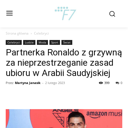
Strona główna
Celebryci
Celebryci
Ludzie
Moda
Sport
Świat
Partnerka Ronaldo z grzywną
za nieprzestrzeganie zasad
ubioru w Arabii Saudyjskiej
Przez
Martyna Janasik
-
2 lutego 2023
399
0