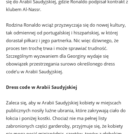
się do Arabii Saudyjskiej, gdzie Ronaldo podpisał kontrakt z
klubem Al-Nassr.
Rodzina Ronaldo wciąż przyzwyczaja się do nowej kultury,
tak odmiennej od portugalskiej i hiszpańskiej, w której
dorastał piłkarz i jego partnerka. Nic więc dziwnego, że
proces ten trochę trwa i może sprawiać trudność.
Szczególnym wyzwaniem dla Georginy wydaje się
obowiązek przestrzegania surowo określonego dress
code’u w Arabii Saudyjskiej.
Dress code w Arabii Saudyjskiej
Zaleca się, aby w Arabii Saudyjskiej kobiety w miejscach
publicznych nosiły luźne ubrania, które zakrywają ciało do
łokcia i poniżej kostki. Chociaż nie ma pełnej listy
zabronionych części garderoby, przyjmuje się, że kobiety
nie mogą nosić minispódnic, szortów, topów z głębokim