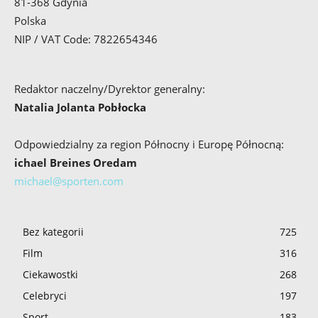
81-368 Gdynia
Polska
NIP / VAT Code: 7822654346
Redaktor naczelny/Dyrektor generalny:
Natalia Jolanta Pobłocka
Odpowiedzialny za region Północny i Europę Północną:
ichael Breines Oredam
michael@sporten.com
Bez kategorii
725
Film
316
Ciekawostki
268
Celebryci
197
Sport
183