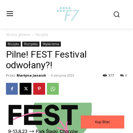
Strona główna
Muzyka
Muzyka
Rozrywka
Wydarzenia
Pilne! FEST Festival
odwołany?!
Przez
Martyna Janasik
-
4 sierpnia 2023
317
0