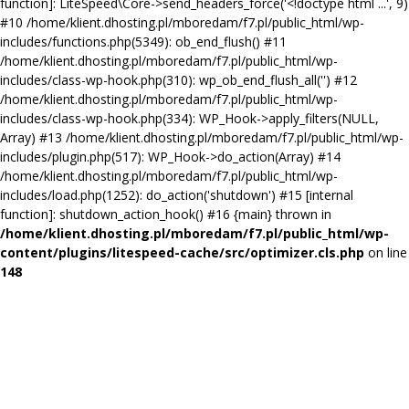
function]: LiteSpeed\Core->send_headers_force('<!doctype html ...', 9)
#10 /home/klient.dhosting.pl/mboredam/f7.pl/public_html/wp-
includes/functions.php(5349): ob_end_flush() #11
/home/klient.dhosting.pl/mboredam/f7.pl/public_html/wp-
includes/class-wp-hook.php(310): wp_ob_end_flush_all('') #12
/home/klient.dhosting.pl/mboredam/f7.pl/public_html/wp-
includes/class-wp-hook.php(334): WP_Hook->apply_filters(NULL,
Array) #13 /home/klient.dhosting.pl/mboredam/f7.pl/public_html/wp-
includes/plugin.php(517): WP_Hook->do_action(Array) #14
/home/klient.dhosting.pl/mboredam/f7.pl/public_html/wp-
includes/load.php(1252): do_action('shutdown') #15 [internal
function]: shutdown_action_hook() #16 {main} thrown in
/home/klient.dhosting.pl/mboredam/f7.pl/public_html/wp-
content/plugins/litespeed-cache/src/optimizer.cls.php
on line
148