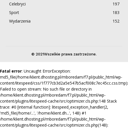
Celebryci
197
Sport
183
Wydarzenia
152
© 2021Wszelkie prawa zastrzeżone.
Fatal error
: Uncaught ErrorException:
md5_file(/home/klient.dhosting.pl/mboredam/f7.pl/public_html/wp-
content/litespeed/css/1f777cb3d2a5e547b5acf008c7ec45cc.css.tmp)
Failed to open stream: No such file or directory in
/home/klient.dhosting.pl/mboredam/f7.pl/public_html/wp-
content/plugins/litespeed-cache/src/optimizer.cls.php:148 Stack
trace: #0 [internal function]: litespeed_exception_handler(2,
'md5_file(/home/...', '/home/klient.dh...', 148) #1
/home/klient.dhosting.pl/mboredam/f7.pl/public_html/wp-
content/plugins/litespeed-cache/src/optimizer.cls.php(148):