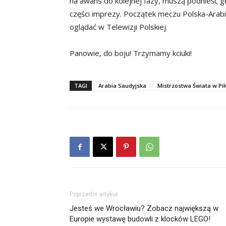
na awans do kolejnej fazy, muszą podnieść g
części imprezy. Początek meczu Polska-Arabi
oglądać w Telewizji Polskiej.
Panowie, do boju! Trzymamy kciuki!
TAGI
Arabia Saudyjska
Mistrzostwa Świata w Pił
Poprzedni artykuł
Jesteś we Wrocławiu? Zobacz największą w
Europie wystawę budowli z klocków LEGO!