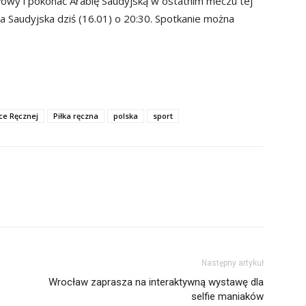
łowy i pokonać Arabię Saudyjską w ostatnim meczu tej
a Saudyjska dziś (16.01) o 20:30. Spotkanie można
ce Ręcznej
Piłka ręczna
polska
sport
Następny artykuł
Wrocław zaprasza na interaktywną wystawę dla
selfie maniaków