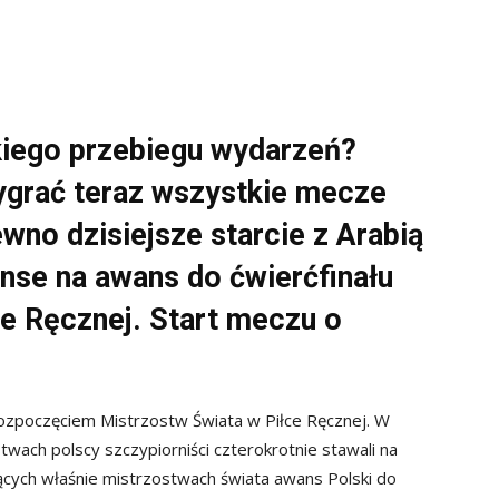
kiego przebiegu wydarzeń?
ygrać teraz wszystkie mecze
ewno dzisiejsze starcie z Arabią
nse na awans do ćwierćfinału
e Ręcznej. Start meczu o
 rozpoczęciem Mistrzostw Świata w Piłce Ręcznej. W
wach polscy szczypiorniści czterokrotnie stawali na
jących właśnie mistrzostwach świata awans Polski do