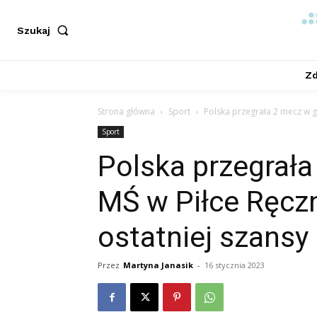
Szukaj
Zd
Strona główna
Sport
Polska przegrała 2 mecz w gr
Sport
Polska przegrała
MŚ w Piłce Ręczn
ostatniej szansy
Przez
Martyna Janasik
-
16 stycznia 2023