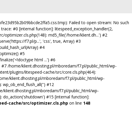
dbfe23d95b2b09bbcde2ffa5.css.tmp): Failed to open stream: No such
trace: #0 [internal function]: litespeed_exception_handler(2,
/optimizer.cls.php(148): md5_file('/home/klient.dh...') #2
'https://f7.pl/p...', 'css', true, Array) #3
uild_hash_url(Array) #4
optimize() #5
alize('<!doctype html ...') #6
') #7 /home/klient.dhosting.pl/mboredam/f7.pl/public_html/wp-
tent/plugins/litespeed-cache/src/core.cls.php(464):
10 /home/klient.dhosting.pl/mboredam/f7.pl/public_html/wp-
 wp_ob_end_flush_all('') #12
/klient.dhosting.pl/mboredam/f7.pl/public_html/wp-
do_action('shutdown') #15 [internal function]:
eed-cache/src/optimizer.cls.php
on line
148