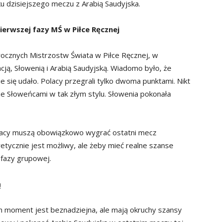
iku dzisiejszego meczu z Arabią Saudyjska.
erwszej fazy MŚ w Piłce Ręcznej
rocznych Mistrzostw Świata w Piłce Ręcznej, w
ncją, Słowenią i Arabią Saudyjską. Wiadomo było, że
 się udało. Polacy przegrali tylko dwoma punktami. Nikt
ze Słoweńcami w tak złym stylu. Słowenia pokonała
olacy muszą obowiązkowo wygrać ostatni mecz
retycznie jest możliwy, ale żeby mieć realne szanse
 fazy grupowej.
ą
en moment jest beznadziejna, ale mają okruchy szansy