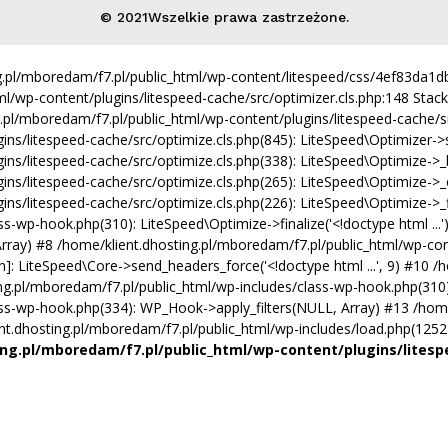
© 2021Wszelkie prawa zastrzeżone.
ng.pl/mboredam/f7.pl/public_html/wp-content/litespeed/css/4ef83da1
ml/wp-content/plugins/litespeed-cache/src/optimizer.cls.php:148 Stack 
ng.pl/mboredam/f7.pl/public_html/wp-content/plugins/litespeed-cache/src
/litespeed-cache/src/optimize.cls.php(845): LiteSpeed\Optimizer->serve(
ns/litespeed-cache/src/optimize.cls.php(338): LiteSpeed\Optimize->_b
ins/litespeed-cache/src/optimize.cls.php(265): LiteSpeed\Optimize->_
s/litespeed-cache/src/optimize.cls.php(226): LiteSpeed\Optimize->_fin
s-wp-hook.php(310): LiteSpeed\Optimize->finalize('<!doctype html ...
, Array) #8 /home/klient.dhosting.pl/mboredam/f7.pl/public_html/wp-con
function]: LiteSpeed\Core->send_headers_force('<!doctype html ...', 9) #
ng.pl/mboredam/f7.pl/public_html/wp-includes/class-wp-hook.php(310):
ass-wp-hook.php(334): WP_Hook->apply_filters(NULL, Array) #13 /home
.dhosting.pl/mboredam/f7.pl/public_html/wp-includes/load.php(1252): 
ng.pl/mboredam/f7.pl/public_html/wp-content/plugins/litesp