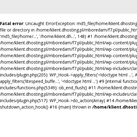
Fatal error
: Uncaught ErrorException: md5_file(/home/klient.dhosti
file or directory in /home/klient.dhosting.pl/mboredam/f7.pl/public_ht
'md5_file(/home/...', '/home/klient.dh...', 148) #1 /home/klient.dhosti
/home/klient.dhosting.pl/mboredam/f7.pl/public_html/wp-content/plugins
/home/klient.dhosting.pl/mboredam/f7.pl/public_html/wp-content/plugi
/home/klient.dhosting.pl/mboredam/f7.pl/public_html/wp-content/plug
/home/klient.dhosting.pl/mboredam/f7.pl/public_html/wp-content/plugin
/home/klient.dhosting.pl/mboredam/f7.pl/public_html/wp-includes/clas
includes/plugin.php(205): WP_Hook->apply_filters('<!doctype html ...'
apply_filters('litespeed_buffe...', '<!doctype html ...') #9 [internal 
includes/functions.php(5349): ob_end_flush() #11 /home/klient.dhosti
/home/klient.dhosting.pl/mboredam/f7.pl/public_html/wp-includes/cl
includes/plugin.php(517): WP_Hook->do_action(Array) #14 /home/klient
shutdown_action_hook() #16 {main} thrown in
/home/klient.dhosti