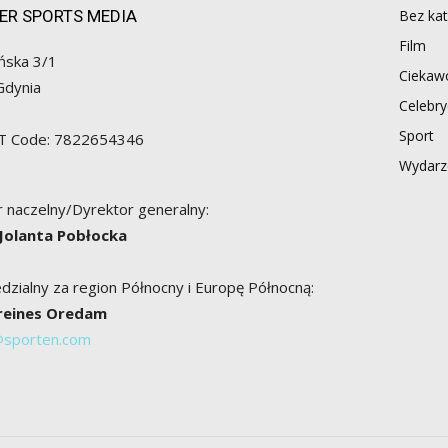
ER SPORTS MEDIA
Bez kat
Film
ńska 3/1
Ciekawo
Gdynia
Celebry
Sport
AT Code: 7822654346
Wydarz
 naczelny/Dyrektor generalny:
 Jolanta Pobłocka
zialny za region Północny i Europę Północną:
Breines Oredam
@sporten.com