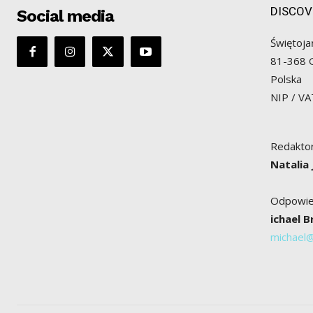
DISCOV
Social media
Świętoja
81-368 
Polska
NIP / V
Redaktor
Natalia
Odpowied
ichael 
michael