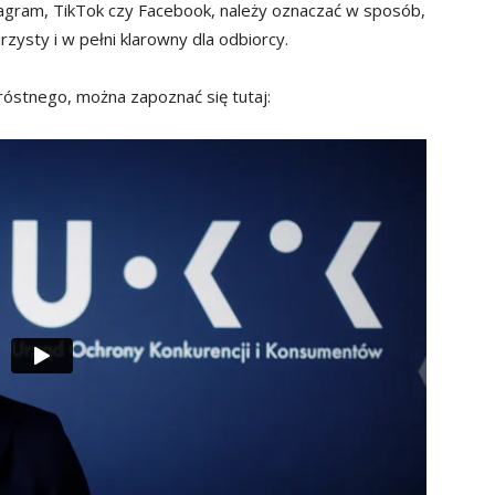
tagram, TikTok czy Facebook, należy oznaczać w sposób,
jrzysty i w pełni klarowny dla odbiorcy.
stnego, można zapoznać się tutaj: