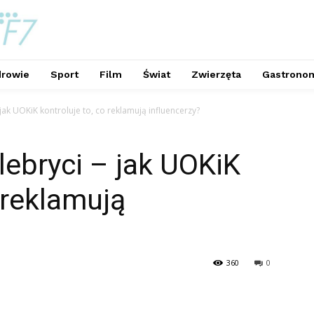
rowie
Sport
Film
Świat
Zwierzęta
Gastrono
 jak UOKiK kontroluje to, co reklamują influencerzy?
lebryci – jak UOKiK
 reklamują
360
0