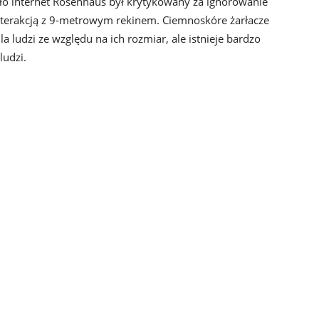
egło internet Rosenhaus był krytykowany za ignorowanie
nterakcją z 9-metrowym rekinem. Ciemnoskóre żarłacze
a ludzi ze względu na ich rozmiar, ale istnieje bardzo
ludzi.