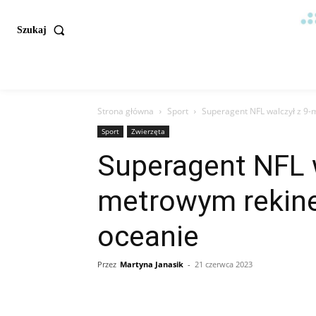
Szukaj
Strona główna
Sport
Superagent NFL walczył z 9
Sport
Zwierzęta
Superagent NFL w
metrowym rekin
oceanie
Przez
Martyna Janasik
-
21 czerwca 2023