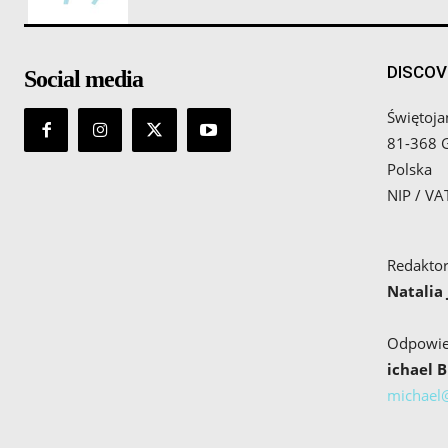
DISCOV
Social media
Świętoja
81-368 
Polska
NIP / V
Redaktor
Natalia
Odpowied
ichael 
michael