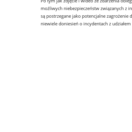
Po tym jak zdjęcie i wideo ze zdarzenia obi
możliwych niebezpieczeństw związanych z i
są postrzegane jako potencjalne zagrożenie dl
niewiele doniesień o incydentach z udziałem 