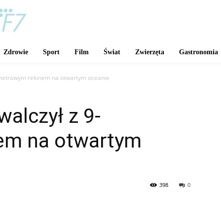
Zdrowie
Sport
Film
Świat
Zwierzęta
Gastronomia
-metrowym rekinem na otwartym oceanie
alczył z 9-
em na otwartym
398
0