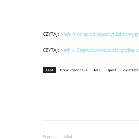
CZYTAJ:
Andy Murray odrodzony! Szkot wygr
CZYTAJ:
Netflix. Czerwcowe nowości godne 
TAGI
Drew Rosenhaus
NFL
sport
Zwierzęta
Poprzedni artykuł