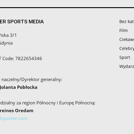
ER SPORTS MEDIA
Bez kat
Film
ńska 3/1
Ciekaw
Gdynia
Celebry
Sport
AT Code: 7822654346
Wydarz
 naczelny/Dyrektor generalny:
 Jolanta Pobłocka
zialny za region Północny i Europę Północną:
Breines Oredam
@sporten.com