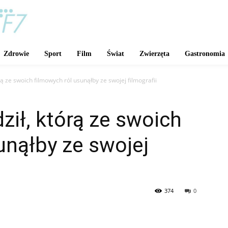
Zdrowie
Sport
Film
Świat
Zwierzęta
Gastronomia
ą ze swoich filmowych ról usunąłby ze swojej filmografii
ził, którą ze swoich
unąłby ze swojej
374
0