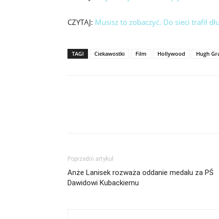
CZYTAJ:
Musisz to zobaczyć. Do sieci trafił 
TAGI
Ciekawostki
Film
Hollywood
Hugh Gr
Poprzedni artykuł
Anże Lanisek rozważa oddanie medalu za PŚ
Dawidowi Kubackiemu