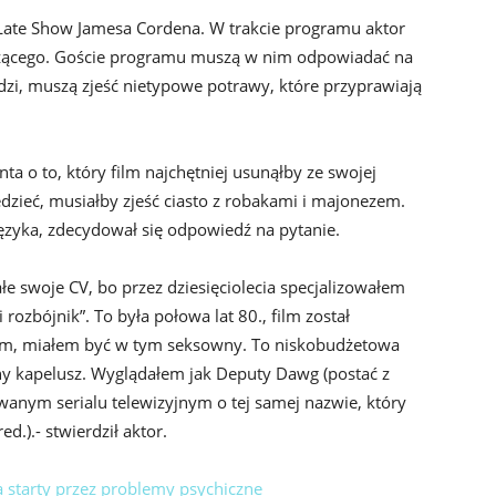
Late Show Jamesa Cordena. W trakcie programu aktor
dzącego. Goście programu muszą w nim odpowiadać na
zi, muszą zjeść nietypowe potrawy, które przyprawiają
 o to, który film najchętniej usunąłby ze swojej
edzieć, musiałby zjeść ciasto z robakami i majonezem.
 języka, zdecydował się odpowiedź na pytanie.
łe swoje CV, bo przez dziesięciolecia specjalizowałem
ozbójnik”. To była połowa lat 80., film został
kiem, miałem być w tym seksowny. To niskobudżetowa
ny kapelusz. Wyglądałem jak Deputy Dawg (postać z
anym serialu telewizyjnym o tej samej nazwie, który
.).- stwierdził aktor.
a starty przez problemy psychiczne