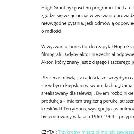
Hugh Grant był gościem programu The Late 
zgodził się wziąć udział w wyzwaniu prowa
niewygodne pytania. Jeśli odmówią odpowied
o mdłości.
W wyzwaniu James Corden zapytał Hugh Granta
filmografii. Gdyby aktor nie zechciał odpowi
Aktor, który znany jest z ciętego i szczerego
-Szczerze mówiąc, z radością zniszczyłbym ca
się w byciu kiepskim w swoim fachu. „Dama i r
zrealizowany dla telewizji. Byłem rozbójni
produkcja – miałem tragiczną perukę, strasz
kreskówki Terrytoons, występująca w animow
był emitowany w latach 1960-1964 – przyp. red
CZYTAJ:
Trzykrotny mistrz olimpijski zawiesz