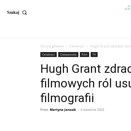
Szukaj
Strona główna
Celebryci
Hugh Grant zdradził, któr
Celebryci
Ciekawostki
Film
TV
Hugh Grant zdrad
filmowych ról us
filmografii
Przez
Martyna Janasik
-
6 kwietnia 2023