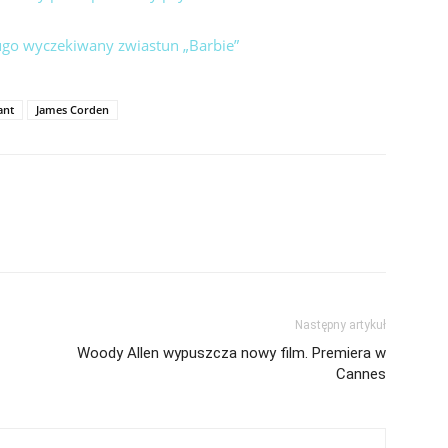
długo wyczekiwany zwiastun „Barbie”
ant
James Corden
Następny artykuł
Woody Allen wypuszcza nowy film. Premiera w
Cannes