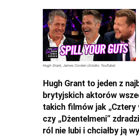
Hugh Grant, James Corden (źródło: YouTube)
Hugh Grant to jeden z na
brytyjskich aktorów wsze
takich filmów jak „Cztery 
czy „Dżentelmeni” zdradzi
ról nie lubi i chciałby ją 